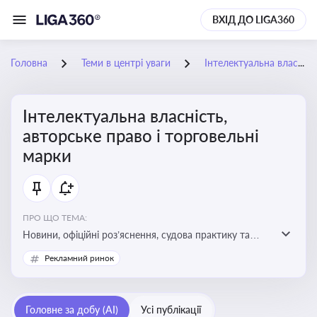
ВХІД ДО LIGA360
Головна
Теми в центрі уваги
Інтелектуальна власність, авторське право і торговельні марки
Інтелектуальна власність,
авторське право і торговельні
марки
ПРО ЩО ТЕМА:
Новини, офіційні роз’яснення, судова практику та
експертні матеріали, що стосуються авторського
Рекламний ринок
права, реєстрації та захисту торговельних марок,
боротьби з порушеннями прав інтелектуальної
власності, а також змін у законодавстві у цій сфері
Головне за добу (AI)
Усі публікації