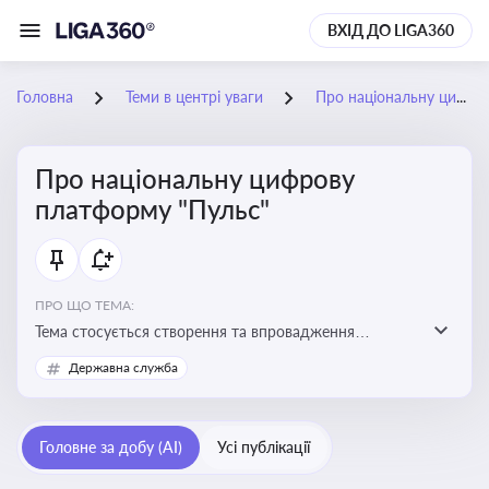
ВХІД ДО LIGA360
Головна
Теми в центрі уваги
Про національну цифрову платформу "Пульс"
Про національну цифрову
платформу "Пульс"
ПРО ЩО ТЕМА:
Тема стосується створення та впровадження
цифрової платформи «Пульс», яка має на меті
Державна служба
забезпечити ефективну, прозору і зручну взаємодію
бізнесу з органами виконавчої влади
Головне за добу (AI)
Усі публікації