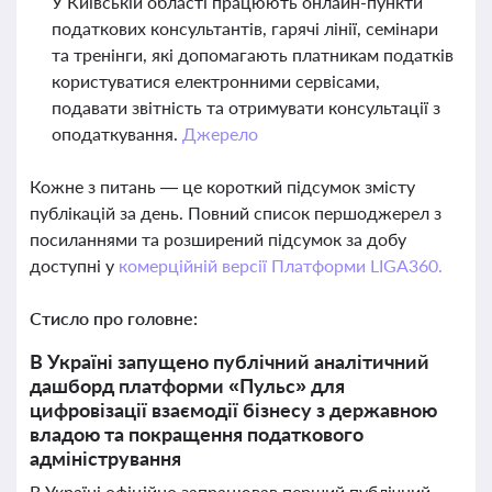
У Київській області працюють онлайн-пункти
податкових консультантів, гарячі лінії, семінари
та тренінги, які допомагають платникам податків
користуватися електронними сервісами,
подавати звітність та отримувати консультації з
оподаткування.
Джерело
Кожне з питань — це короткий підсумок змісту
публікацій за день. Повний список першоджерел з
посиланнями та розширений підсумок за добу
доступні у
комерційній версії Платформи LIGA360.
Стисло про головне:
В Україні запущено публічний аналітичний
дашборд платформи «Пульс» для
цифровізації взаємодії бізнесу з державною
владою та покращення податкового
адміністрування
В Україні офіційно запрацював перший публічний