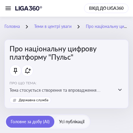
ВХІД ДО LIGA360
Головна
Теми в центрі уваги
Про національну цифрову платформу "Пульс"
Про національну цифрову
платформу "Пульс"
ПРО ЩО ТЕМА:
Тема стосується створення та впровадження
цифрової платформи «Пульс», яка має на меті
Державна служба
забезпечити ефективну, прозору і зручну взаємодію
бізнесу з органами виконавчої влади
Головне за добу (AI)
Усі публікації