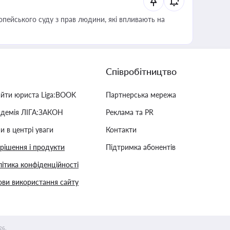
опейського суду з прав людини, які впливають на
Співробітництво
айти юриста Liga:BOOK
Партнерська мережа
адемія ЛІГА:ЗАКОН
Реклама та PR
и в центрі уваги
Контакти
 рішення і продукти
Підтримка абонентів
ітика конфіденційності
ви використання сайту
26.