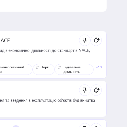
NACE
идів економічної діяльності до стандартів NACE,
о-енергетичний
Торгівля
Будівельна
+10
кс
діяльність
я та введення в експлуатацію об’єктів будівництва