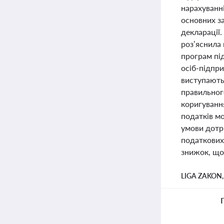
нарахуванні
основних за
декларації
роз’яснила 
програм під
осіб-підпр
виступають
правильного
коригування
податків м
умови дотр
податкових
знижок, що
LIGA ZAKON