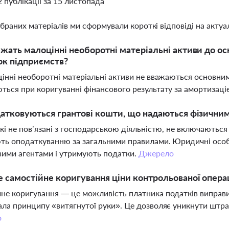
2 публікації за 15 листопада
ібраних матеріалів ми сформували короткі відповіді на актуал
жать малоцінні необоротні матеріальні активи до ос
ок підприємств?
цінні необоротні матеріальні активи не вважаються основним
ться при коригуванні фінансового результату за амортизац
атковуються грантові кошти, що надаються фізични
які не пов’язані з господарською діяльністю, не включаються
ть оподаткуванню за загальними правилами. Юридичні особ
ими агентами і утримують податки.
Джерело
 самостійне коригування ціни контрольованої операці
не коригування — це можливість платника податків виправи
ала принципу «витягнутої руки». Це дозволяє уникнути штра
о