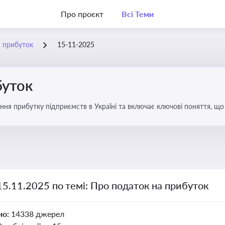
Про проєкт
Всі Теми
а прибуток
15-11-2025
буток
ння прибутку підприємств в Україні та включає ключові поняття, що
терів і юристів
15.11.2025 по темі: Про податок на прибуток
но:
14338 джерел