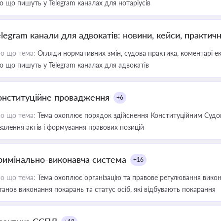
о що пишуть у Telegram каналах для нотаріусів
elegram канали для адвокатів: новини, кейси, практич
о що тема:
Огляди нормативних змін, судова практика, коментарі екс
о що пишуть у Telegram каналах для адвокатів
онституційне провадження
+6
о що тема:
Тема охоплює порядок здійснення Конституційним Судом
валення актів і формування правових позицій
римінально-виконавча система
+16
о що тема:
Тема охоплює організацію та правове регулювання викона
танов виконання покарань та статус осіб, які відбувають покарання