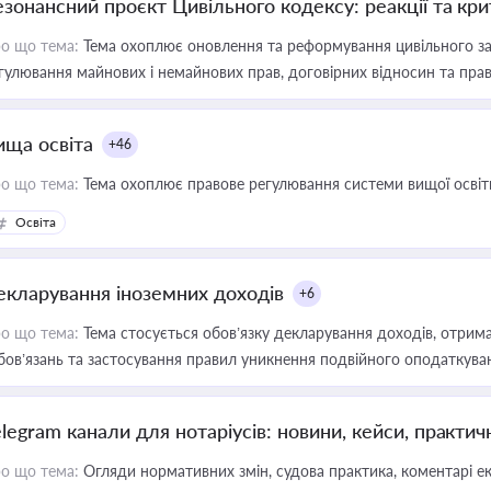
езонансний проєкт Цивільного кодексу: реакції та кр
о що тема:
Тема охоплює оновлення та реформування цивільного за
гулювання майнових і немайнових прав, договірних відносин та прав
ища освіта
+46
о що тема:
Тема охоплює правове регулювання системи вищої освіти, о
Освіта
екларування іноземних доходів
+6
о що тема:
Тема стосується обов’язку декларування доходів, отрим
бов’язань та застосування правил уникнення подвійного оподаткува
elegram канали для нотаріусів: новини, кейси, практич
о що тема:
Огляди нормативних змін, судова практика, коментарі екс