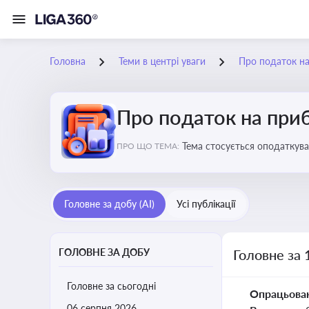
Головна
Теми в центрі уваги
Про податок н
Про податок на при
Тема стосується оподаткува
ПРО ЩО ТЕМА:
звітність для бізнесу, бухгал
Головне за добу (AI)
Усі публікації
ГОЛОВНЕ ЗА ДОБУ
Головне за 
Головне за сьогодні
Опрацьова
06 серпня 2026