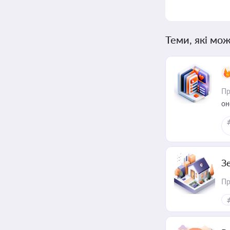
Теми, які мож
Пр
он
З
Пр