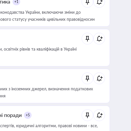
итика
+1
конодавства України, включаючи зміни до
ового статусу учасників цивільних правовідносин
світніх рівнів та кваліфікацій в Україні
аних з іноземних джерел, визначення податкових
ння
ні поради
+5
пертів, юридичні алгоритми, правові новини - все,