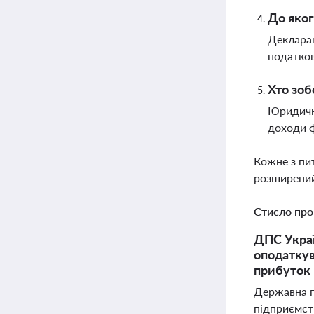
До яког
Декларац
податков
Хто зоб
Юридична
доходи ф
Кожне з пи
розширений
Стисло про
ДПС Украї
оподаткув
прибуток 
Державна п
підприємств