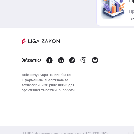
П
Пр
тл
Зв'язатися:
забезпечує український бізнес
інформацією, аналітикою та
технологічними рішеннями для
ефективної та безпечної роботи.
© ТОВ "інформаційно-аналітичний центр ЛІГА", 1991-2026.
© Т