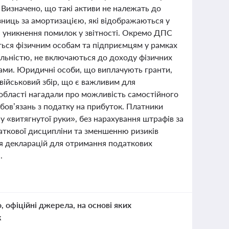
 Визначено, що такі активи не належать до
зниць за амортизацією, які відображаються у
а уникнення помилок у звітності. Окремо ДПС
ються фізичним особам та підприємцям у рамках
іяльністю, не включаються до доходу фізичних
лами. Юридичні особи, що виплачують гранти,
військовий збір, що є важливим для
 області нагадали про можливість самостійного
обов’язань з податку на прибуток. Платники
 «витягнутої руки», без нарахування штрафів за
ткової дисципліни та зменшенню ризиків
ня декларацій для отримання податкових
.
о, офіційні джерела, на основі яких
к