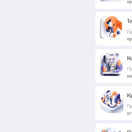
пр
T
Пр
пр
К
Пр
ух
К
Пр
ус