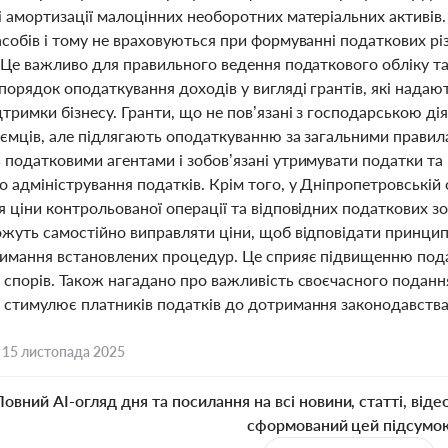
 амортизації малоцінних необоротних матеріальних активів.
собів і тому не враховуються при формуванні податкових рі
. Це важливо для правильного ведення податкового обліку т
порядок оподаткування доходів у вигляді грантів, які нада
тримки бізнесу. Гранти, що не пов’язані з господарською д
иємців, але підлягають оподаткуванню за загальними прави
 податковими агентами і зобов’язані утримувати податки та 
 адміністрування податків. Крім того, у Дніпропетровській
 ціни контрольованої операції та відповідних податкових з
ожуть самостійно виправляти ціни, щоб відповідати принципу
имання встановлених процедур. Це сприяє підвищенню пода
 спорів. Також нагадано про важливість своєчасного подан
 стимулює платників податків до дотримання законодавства
,
15 листопада 2025
Повний AI-огляд дня та посилання на всі новини, статті, віде
сформований цей підсумо