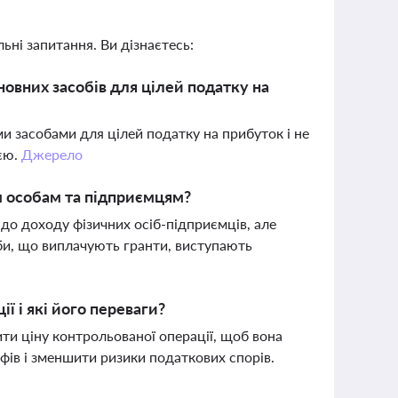
ьні запитання. Ви дізнаєтесь:
новних засобів для цілей податку на
и засобами для цілей податку на прибуток і не
ією.
Джерело
м особам та підприємцям?
 до доходу фізичних осіб-підприємців, але
и, що виплачують гранти, виступають
ї і які його переваги?
ти ціну контрольованої операції, щоб вона
фів і зменшити ризики податкових спорів.