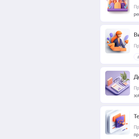
Пр
ре
В
Пр
Д
Пр
зо
T
Пр
пр