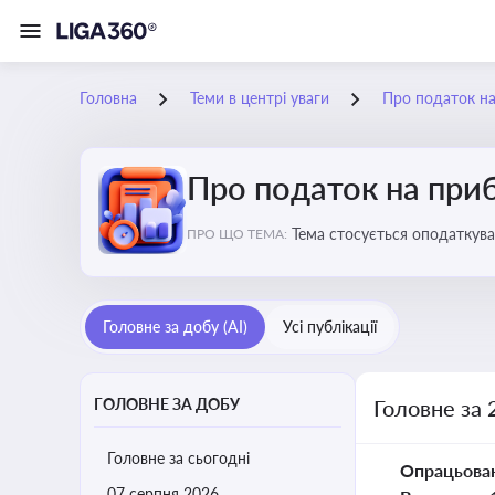
Головна
Теми в центрі уваги
Про податок н
Про податок на при
Тема стосується оподаткува
ПРО ЩО ТЕМА:
звітність для бізнесу, бухгал
Головне за добу (AI)
Усі публікації
ГОЛОВНЕ ЗА ДОБУ
Головне за 
Головне за сьогодні
Опрацьова
07 серпня 2026