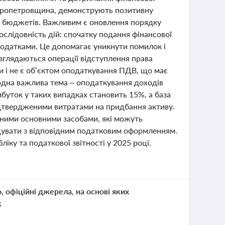
ніпропетровщина, демонструють позитивну
их бюджетів. Важливим є оновлення порядку
ослідовність дій: спочатку подання фінансової
и додатками. Це допомагає уникнути помилок і
зглядаються операції відступлення права
 і не є об’єктом оподаткування ПДВ, що має
одна важлива тема – оподаткування доходів
буток у таких випадках становить 15%, а база
ідтвердженими витратами на придбання активу.
ваними основними засобами, які можуть
ідувати з відповідним податковим оформленням.
ку та податкової звітності у 2025 році.
о, офіційні джерела, на основі яких
к