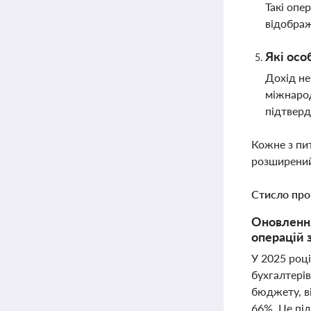
Такі опе
відображ
Які осо
Дохід не
міжнарод
підтвер
Кожне з пи
розширений
Стисло про
Оновлення
операцій 
У 2025 роц
бухгалтерів
бюджету, в
66%. Це пі