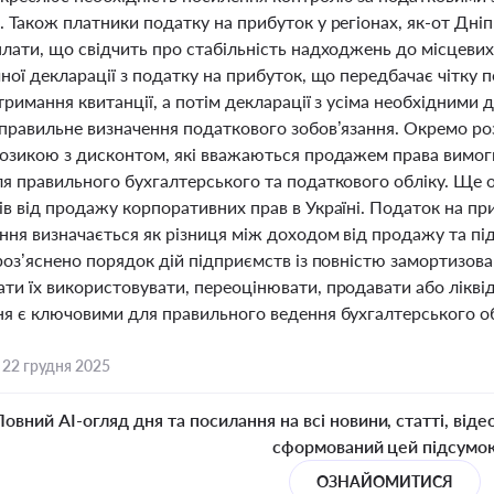
. Також платники податку на прибуток у регіонах, як-от Д
плати, що свідчить про стабільність надходжень до місцев
ної декларації з податку на прибуток, що передбачає чітку п
отримання квитанції, а потім декларації з усіма необхідним
 правильне визначення податкового зобов’язання. Окремо ро
позикою з дисконтом, які вважаються продажем права вимоги
ля правильного бухгалтерського та податкового обліку. Ще 
в від продажу корпоративних прав в Україні. Податок на при
ння визначається як різниця між доходом від продажу та п
 роз’яснено порядок дій підприємств із повністю замортизо
ти їх використовувати, переоцінювати, продавати або лікв
я є ключовими для правильного ведення бухгалтерського облі
,
22 грудня 2025
Повний AI-огляд дня та посилання на всі новини, статті, віде
сформований цей підсумо
ОЗНАЙОМИТИСЯ