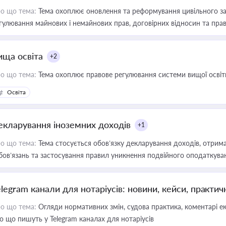
о що тема:
Тема охоплює оновлення та реформування цивільного за
гулювання майнових і немайнових прав, договірних відносин та прав
ища освіта
+2
о що тема:
Тема охоплює правове регулювання системи вищої освіти, о
Освіта
екларування іноземних доходів
+1
о що тема:
Тема стосується обов’язку декларування доходів, отрим
бов’язань та застосування правил уникнення подвійного оподаткува
elegram канали для нотаріусів: новини, кейси, практич
о що тема:
Огляди нормативних змін, судова практика, коментарі екс
о що пишуть у Telegram каналах для нотаріусів