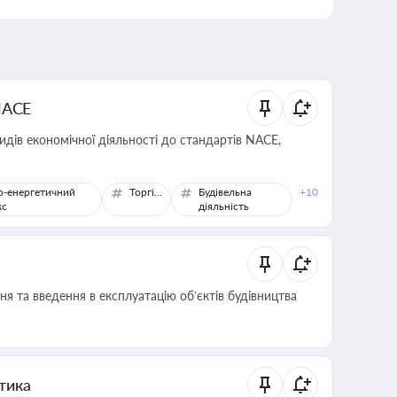
NACE
идів економічної діяльності до стандартів NACE,
о-енергетичний
Торгівля
Будівельна
+10
кс
діяльність
я та введення в експлуатацію об’єктів будівництва
итика