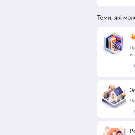
Теми, які мож
Пр
он
З
Пр
Р