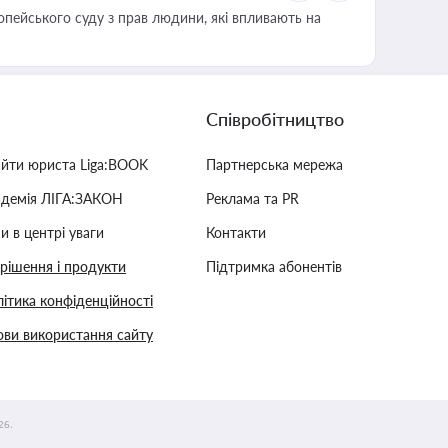
опейського суду з прав людини, які впливають на
Співробітництво
айти юриста Liga:BOOK
Партнерська мережа
адемія ЛІГА:ЗАКОН
Реклама та PR
и в центрі уваги
Контакти
 рішення і продукти
Підтримка абонентів
ітика конфіденційності
ви використання сайту
26.