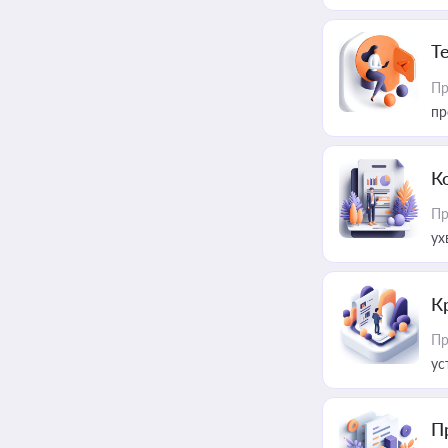
T
Пр
пр
К
Пр
ух
К
Пр
ус
П