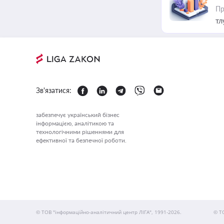
Пр
тл
Зв'язатися:
забезпечує український бізнес
інформацією, аналітикою та
технологічними рішеннями для
ефективної та безпечної роботи.
© ТОВ "інформаційно-аналітичний центр ЛІГА", 1991-2026.
© Т