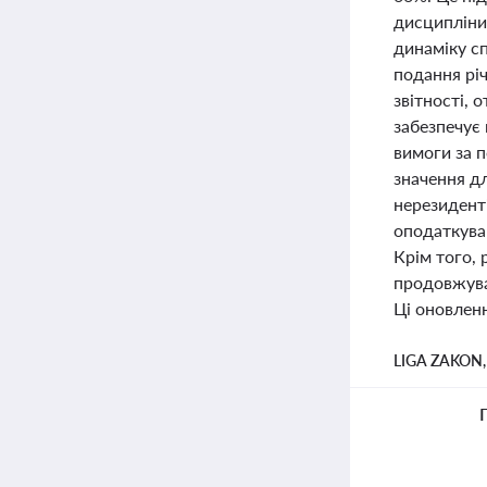
дисципліни
динаміку с
подання річ
звітності, 
забезпечує
вимоги за 
значення д
нерезиденті
оподаткува
Крім того,
продовжува
Ці оновленн
LIGA ZAKON