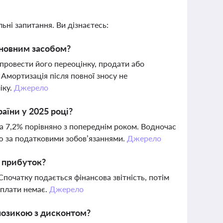
ьні запитання. Ви дізнаєтесь:
сновним засобом?
провести його переоцінку, продати або
 Амортизація після повної зносу не
іку.
Джерело
аїни у 2025 році?
а 7,2% порівняно з попереднім роком. Водночас
ю за податковими зобов’язаннями.
Джерело
а прибуток?
Спочатку подається фінансова звітність, потім
сплати немає.
Джерело
 позикою з дисконтом?