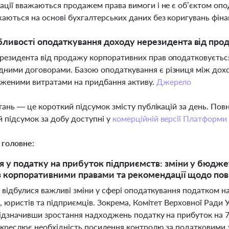
рації вважаються продажем права вимоги і не є об’єктом оп
аються на основі бухгалтерських даних без коригувань фіна
бливості оподаткування доходу нерезидента від прод
резидента від продажу корпоративних прав оподатковуєтьс
ними договорами. Базою оподаткування є різниця між дох
дженими витратами на придбання активу.
Джерело
тань — це короткий підсумок змісту публікацій за день. По
 підсумок за добу доступні у
комерційній версії Платформи
 головне:
 у податку на прибуток підприємств: зміни у бюджеті
з корпоративними правами та рекомендації щодо пов
і відбулися важливі зміни у сфері оподаткування податком 
, юристів та підприємців. Зокрема, Комітет Верховної Ради
ідзначивши зростання надходжень податку на прибуток на 7,
дкреслює необхідність посилення контролю за податковими 