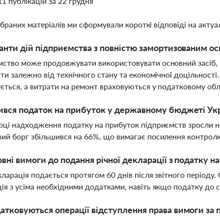
11 публікацій за 22 грудня
ібраних матеріалів ми сформували короткі відповіді на актуал
іанти дій підприємства з повністю замортизованим о
ство може продовжувати використовувати основний засіб, 
ати залежно від технічного стану та економічної доцільності.
ється, а витрати на ремонт враховуються у податковому обл
ився податок на прибуток у державному бюджеті Укр
оці надходження податку на прибуток підприємств зросли н
ий борг збільшився на 66%, що вимагає посилення контрол
овні вимоги до подання річної декларації з податку н
кларація подається протягом 60 днів після звітного періоду. 
ія з усіма необхідними додатками, навіть якщо податку до 
атковуються операції відступлення права вимоги за