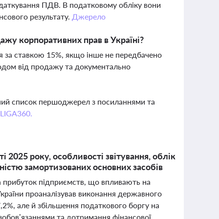
одаткування ПДВ. В податковому обліку вони
нсового результату.
Джерело
ажу корпоративних прав в Україні?
я за ставкою 15%, якщо інше не передбачено
одом від продажу та документально
вний список першоджерел з посиланнями та
 LIGA360.
 2025 року, особливості звітування, облік
ністю замортизованих основних засобів
на прибуток підприємств, що впливають на
 України проаналізував виконання державного
2%, але й збільшення податкового боргу на
зобов’язаннями та дотримання фінансової