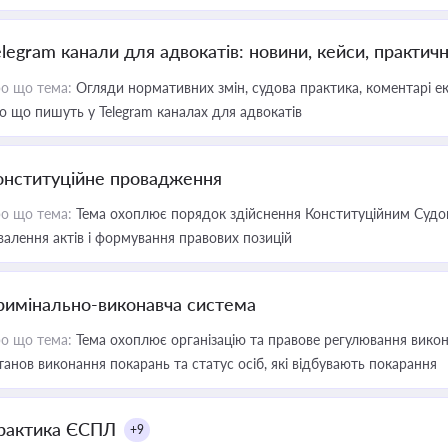
elegram канали для адвокатів: новини, кейси, практич
о що тема:
Огляди нормативних змін, судова практика, коментарі екс
о що пишуть у Telegram каналах для адвокатів
онституційне провадження
о що тема:
Тема охоплює порядок здійснення Конституційним Судом
валення актів і формування правових позицій
римінально-виконавча система
о що тема:
Тема охоплює організацію та правове регулювання викона
танов виконання покарань та статус осіб, які відбувають покарання
рактика ЄСПЛ
+9