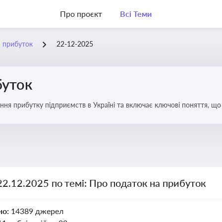
Про проєкт
Всі Теми
а прибуток
22-12-2025
буток
ння прибутку підприємств в Україні та включає ключові поняття, що
терів і юристів
22.12.2025 по темі: Про податок на прибуток
но:
14389 джерел