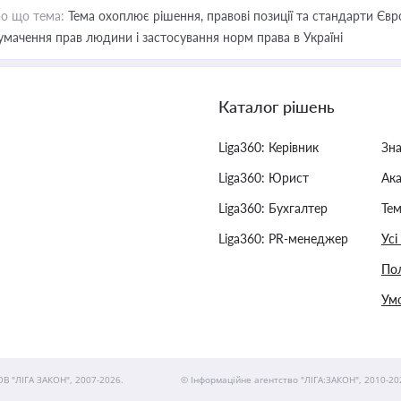
о що тема:
Тема охоплює рішення, правові позиції та стандарти Євр
умачення прав людини і застосування норм права в Україні
Каталог рішень
Liga360: Керівник
Зн
Liga360: Юрист
Ак
Liga360: Бухгалтер
Тем
Liga360: PR-менеджер
Усі
Пол
Умо
ОВ "ЛІГА ЗАКОН", 2007-2026.
© Інформаційне агентство "ЛІГА:ЗАКОН", 2010-20