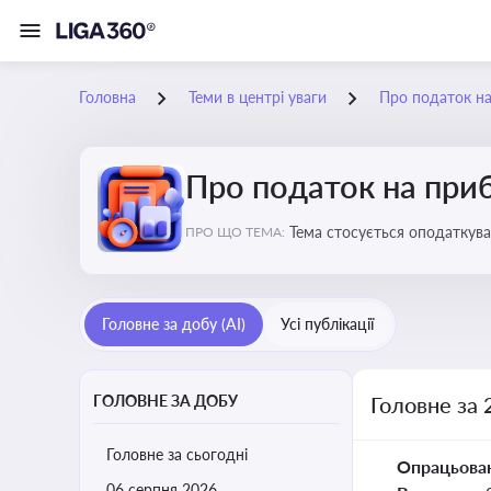
Головна
Теми в центрі уваги
Про податок н
Про податок на при
Тема стосується оподаткува
ПРО ЩО ТЕМА:
звітність для бізнесу, бухгал
Головне за добу (AI)
Усі публікації
ГОЛОВНЕ ЗА ДОБУ
Головне за 
Головне за сьогодні
Опрацьова
06 серпня 2026