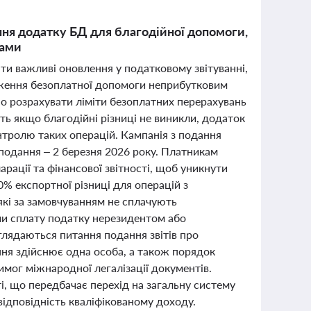
ння додатку БД для благодійної допомоги,
тами
ти важливі оновлення у податковому звітуванні,
аження безоплатної допомоги неприбутковим
но розрахувати ліміти безоплатних перерахувань
іть якщо благодійні різниці не виникли, додаток
нтролю таких операцій. Кампанія з подання
н подання – 2 березня 2026 року. Платникам
ації та фінансової звітності, щоб уникнути
% експортної різниці для операцій з
кі за замовчуванням не сплачують
ши сплату податку нерезидентом або
глядаються питання подання звітів про
ння здійснює одна особа, а також порядок
имог міжнародної легалізації документів.
і, що передбачає перехід на загальну систему
відповідність кваліфікованому доходу.