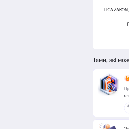
LIGA ZAKON
Теми, які мож
Пр
он
З