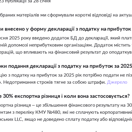
23 публікації за 28 січня
ібраних матеріалів ми сформували короткі відповіді на актуал
ни внесено у форму декларації з податку на прибуток
есня 2025 року введено додаток БД до декларації, який пл
ній допомозі неприбутковим організаціям. Додаток містить 
ерацій, що впливають на фінансовий результат до оподатку
оки подання декларації з податку на прибуток за 2025
ію з податку на прибуток за 2025 рік потрібно подати не пі
ю. Недотримання строків тягне за собою штрафи.
Джерело
 30% експортна різниця і коли вона застосовується?
ортна різниця – це збільшення фінансового результату на 30
нтам з переліку КМУ №480, які не сплачують корпоративний
ських LLC, якщо не доведено сплату податку або відповідні