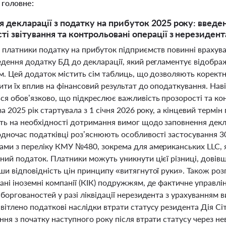
 головне:
 декларації з податку на прибуток 2025 року: введе
ті звітування та контрольовані операції з нерезиден
 платники податку на прибуток підприємств повинні врахува
едення додатку БД до декларації, який регламентує відобр
ям. Цей додаток містить сім таблиць, що дозволяють корект
ити їх вплив на фінансовий результат до оподаткування. Нав
ся обов’язково, що підкреслює важливість прозорості та ко
за 2025 рік стартувала з 1 січня 2026 року, а кінцевий термі
ь на необхідності дотримання вимог щодо заповнення деклар
дночас податківці роз’яснюють особливості застосування 30
ами з переліку КМУ №480, зокрема для американських LLC, я
ний податок. Платники можуть уникнути цієї різниці, довів
и відповідність цін принципу «витягнутої руки». Також роз
ні іноземні компанії (КІК) подружжям, де фактичне управлі
боргованостей у разі ліквідації нерезидента з урахуванням в
ітлено податкові наслідки втрати статусу резидента Дія Сіт
ня з початку наступного року після втрати статусу через не