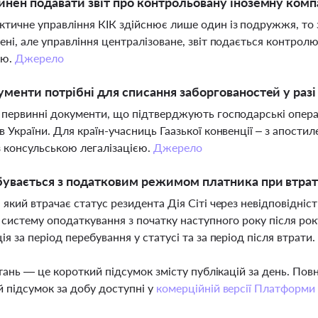
инен подавати звіт про контрольовану іноземну ком
тичне управління КІК здійснює лише один із подружжя, то з
ені, але управління централізоване, звіт подається контро
єю.
Джерело
ументи потрібні для списання заборгованостей у разі
 первинні документи, що підтверджують господарські операц
в України. Для країн-учасниць Гаазької конвенції – з апости
з консульською легалізацією.
Джерело
увається з податковим режимом платника при втраті 
 який втрачає статус резидента Дія Сіті через невідповідніс
 систему оподаткування з початку наступного року після рок
ія за період перебування у статусі та за період після втрати
тань — це короткий підсумок змісту публікацій за день. По
 підсумок за добу доступні у
комерційній версії Платформи