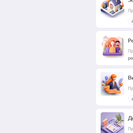
Пр
Р
Пр
ре
В
Пр
Д
Пр