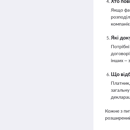
Хто пов
Якщо фак
розподіл
компані
Які док
Потрібні
договорі
інших – 
Що відб
Платник,
загальну
декларац
Кожне з пи
розширений