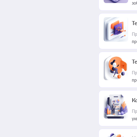
зо
T
Пр
пр
T
Пр
пр
К
Пр
ух