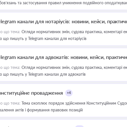
бов’язань та застосування правил уникнення подвійного оподаткува
elegram канали для нотаріусів: новини, кейси, практич
о що тема:
Огляди нормативних змін, судова практика, коментарі екс
о що пишуть у Telegram каналах для нотаріусів
elegram канали для адвокатів: новини, кейси, практич
о що тема:
Огляди нормативних змін, судова практика, коментарі екс
о що пишуть у Telegram каналах для адвокатів
онституційне провадження
+4
о що тема:
Тема охоплює порядок здійснення Конституційним Судом
валення актів і формування правових позицій