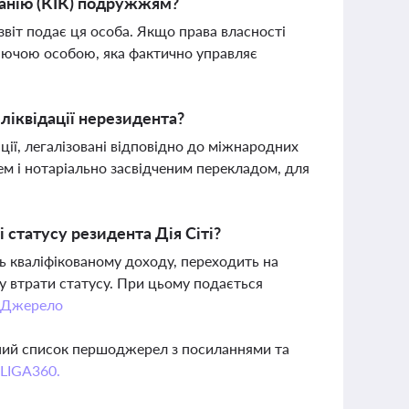
панію (КІК) подружжям?
віт подає ця особа. Якщо права власності
люючою особою, яка фактично управляє
 ліквідації нерезидента?
ії, легалізовані відповідно до міжнародних
лем і нотаріально засвідченим перекладом, для
статусу резидента Дія Сіті?
ть кваліфікованому доходу, переходить на
у втрати статусу. При цьому подається
.
Джерело
вний список першоджерел з посиланнями та
 LIGA360.