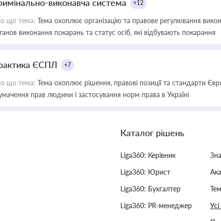
римінально-виконавча система
+12
о що тема:
Тема охоплює організацію та правове регулювання викона
танов виконання покарань та статус осіб, які відбувають покарання
рактика ЄСПЛ
+7
о що тема:
Тема охоплює рішення, правові позиції та стандарти Євр
умачення прав людини і застосування норм права в Україні
Каталог рішень
Liga360: Керівник
Зн
Liga360: Юрист
Ак
Liga360: Бухгалтер
Тем
Liga360: PR-менеджер
Усі