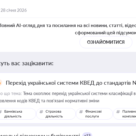
,
28 січня 2026
Повний AI-огляд дня та посилання на всі новини, статті, віде
сформований цей підсумо
ОЗНАЙОМИТИСЯ
уть вас зацікавити:
Перехід української системи КВЕД до стандартів 
о що тема:
Тема охоплює перехід української системи класифікації в
овлення кодів КВЕД та пов'язані нормативні зміни
Банківська
Страхова
Фінансові
Паливн
діяльність
діяльність
послуги
компле
емельні відносини у будівництві
+13