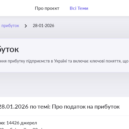
Про проєкт
Всі Теми
а прибуток
28-01-2026
буток
ння прибутку підприємств в Україні та включає ключові поняття, що
терів і юристів
28.01.2026 по темі: Про податок на прибуток
но:
14426 джерел