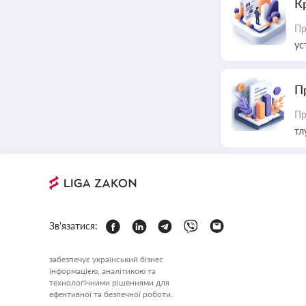
К
Пр
ус
П
Пр
тл
Зв'язатися:
забезпечує український бізнес
інформацією, аналітикою та
технологічними рішеннями для
ефективної та безпечної роботи.