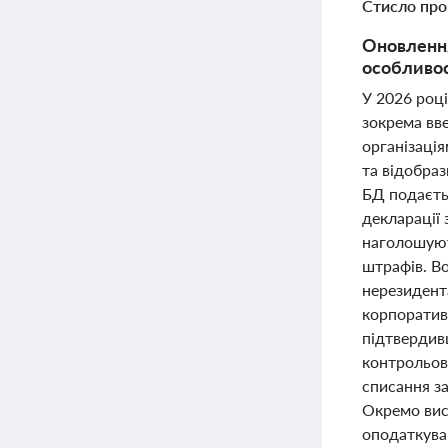
Стисло про
Оновлення
особливос
У 2026 році
зокрема вв
організаці
та відобраз
БД подаєть
декларації 
наголошуют
штрафів. Во
нерезидент
корпоратив
підтвердивш
контрольова
списання за
Окремо висв
оподаткуван