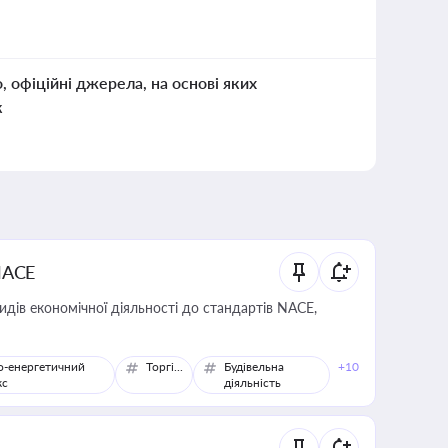
о, офіційні джерела, на основі яких
к
NACE
идів економічної діяльності до стандартів NACE,
о-енергетичний
Торгівля
Будівельна
+10
кс
діяльність