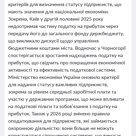
критеріїв для визначення статусу підприємств, що
мають значення для національної економіки.
Зокрема, Київ у другій половині 2025 року
недоотримав частину податку на прибуток через
передачу його до загального фонду держбюджету,
що викликало дискусії щодо управління
бюджетними коштами міста. Водночас у Чорногорії
спостерігається зростання надходжень податку на
прибуток, що свідчить про покращення економічної
активності та ефективність податкової системи.
Міністерство економіки України оновило критерії
для надання статусу важливих підприємств,
зокрема за рівнем середньої заробітної плати та
участю у державних програмах, що може впливати
на податкові пільги та зобов’язання з податку на
прибуток. Також у 2026 році змінено правила
оподаткування для підприємств, які займаються
охоронною діяльністю: вони більше не можуть
користуватися спрощеною системою, що вимагає