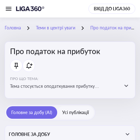
ВХІД ДО LIGA360
Головна
Теми в центрі уваги
Про податок на прибуток
Про податок на прибуток
ПРО ЩО ТЕМА:
Тема стосується оподаткування прибутку
підприємств в Україні та включає ключові поняття,
що впливають на податкове планування, облік та
звітність для бізнесу, бухгалтерів і юристів
Головне за добу (AI)
Усі публікації
ГОЛОВНЕ ЗА ДОБУ