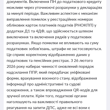
документів. Включення ПН до податкового кредиту
можливе через уточнюючі розрахунки у деклараціях
за минулі періоди. Важливим аспектом є механізм
виправлення помилок у реєстраційних номерах
облікових карток платників податків (РНОКПП) у
додатках Д1 та 4ДФ, що здійснюється шляхом
виключення та включення рядків у податкових
розрахунках. Якщо помилки не впливають на суму
податкових зобов'язань, штрафи не застосовуються.
Це сприяє коректному відображенню даних у
податкових та пенсійних реєстрах. З 26 лютого
2026 року набирає чинності оновлений порядок
надсилання ППР, який передбачає уніфіковані
форми, врахування воєнного стану, відображення
інформації про адміністративні та судові
оскарження, а також впровадження QR-кодів для
зручної оплати. Крім того, податкові органи
наголошують на важливості правильного
реагування на запити ДПС, адже не всі вони є