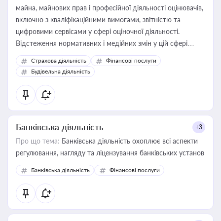
майна, майнових прав і професійної діяльності оцінювачів,
включно з кваліфікаційними вимогами, звітністю та
цифровими сервісами у сфері оціночної діяльності.
Відстеження нормативних і медійних змін у цій сфері
корисне для власника бізнесу, керівника, юриста або
Страхова діяльність
Фінансові послуги
бухгалтера під час оподаткування, приватизації, оренди
Будівельна діяльність
державного майна, корпоративних угод і перевірки
статусу суб'єктів оціночної діяльності
Банківська діяльність
+3
Про що тема:
Банківська діяльність охоплює всі аспекти
регулювання, нагляду та ліцензування банківських установ
Банківська діяльність
Фінансові послуги