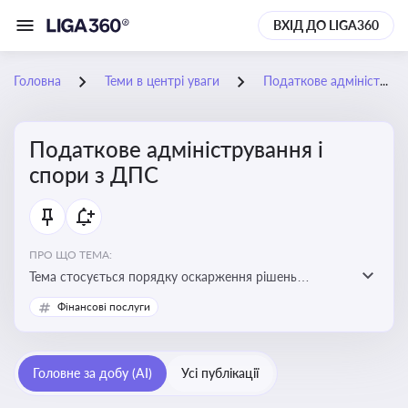
ВХІД ДО LIGA360
Головна
Теми в центрі уваги
Податкове адміністрування і спори з ДПС
Податкове адміністрування і
спори з ДПС
ПРО ЩО ТЕМА:
Тема стосується порядку оскарження рішень
податкових органів, що виникають внаслідок
Фінансові послуги
податкових перевірок, та механізмів захисту прав
платників податків
Головне за добу (AI)
Усі публікації