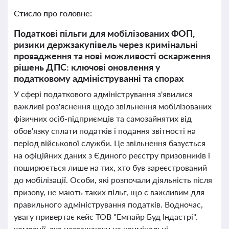
Стисло про головне:
Податкові пільги для мобілізованих ФОП,
ризики держзакупівель через кримінальні
провадження та нові можливості оскарження
рішень ДПС: ключові оновлення у
податковому адмініструванні та спорах
У сфері податкового адміністрування з'явилися
важливі роз'яснення щодо звільнення мобілізованих
фізичних осіб-підприємців та самозайнятих від
обов'язку сплати податків і подання звітності на
період військової служби. Це звільнення базується
на офіційних даних з Єдиного реєстру призовників і
поширюється лише на тих, хто був зареєстрований
до мобілізації. Особи, які розпочали діяльність після
призову, не мають таких пільг, що є важливим для
правильного адміністрування податків. Водночас,
увагу привертає кейс ТОВ "Емпайр Буд Індастрі",
компанії, яка незважаючи на кримінальні