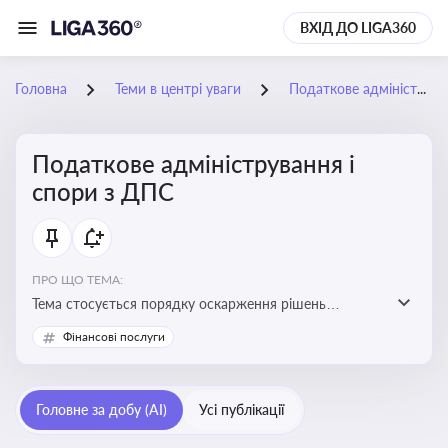
ВХІД ДО LIGA360
Головна
Теми в центрі уваги
Податкове адміністрування і спори з ДПС
Податкове адміністрування і
спори з ДПС
ПРО ЩО ТЕМА:
Тема стосується порядку оскарження рішень
податкових органів, що виникають внаслідок
Фінансові послуги
податкових перевірок, та механізмів захисту прав
платників податків
Головне за добу (AI)
Усі публікації