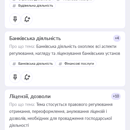
бухгалтера під час оподаткування, приватизації, оренди
Будівельна діяльність
державного майна, корпоративних угод і перевірки
статусу суб'єктів оціночної діяльності
Банківська діяльність
+4
Про що тема:
Банківська діяльність охоплює всі аспекти
регулювання, нагляду та ліцензування банківських установ
Банківська діяльність
Фінансові послуги
Ліцензії, дозволи
+10
Про що тема:
Тема стосується правового регулювання
отримання, переоформлення, анулювання ліцензій і
дозволів, необхідних для провадження господарської
діяльності