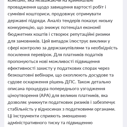
провадження щодо завищення вартості робіт і
сумнівні кошториси, продовжує отримувати
державні підряди. Аналіз тендерів показує низьку
конкуренцію, що знижує потенціал економії
бюджетних коштів і створює репутаційні ризики
для замовників. Цей випадок ілюструє виклики у
сфері контролю за держзакупівлями та необхідність
посилення перевірок. Для платників податків
пропонуються нові можливості підвищення
ефективності захисту у податкових спорах через
безкоштовні вебінари, що охоплюють досудове та
судове оскарження рішень ДПС. Також детально
описана процедура попереднього узгодження
ціноутворення (APA) для великих платників, яка
дозволяє уникнути податкових ризиків і забезпечує
стабільність у відносинах з податковими органами.
Ці інструменти сприяють зменшенню
адміністративного тиску та підвищенню