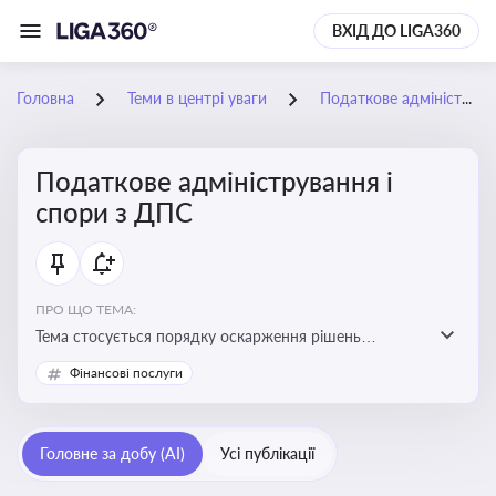
ВХІД ДО LIGA360
Головна
Теми в центрі уваги
Податкове адміністрування і спори з ДПС
Податкове адміністрування і
спори з ДПС
ПРО ЩО ТЕМА:
Тема стосується порядку оскарження рішень
податкових органів, що виникають внаслідок
Фінансові послуги
податкових перевірок, та механізмів захисту прав
платників податків
Головне за добу (AI)
Усі публікації