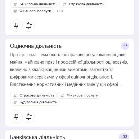
Банківська діяльність
Страхова діяльність
Фінансові послуги
+13
Оціночна діяльність
+7
Про що тема:
Тема охоплює правове регулювання оцінки
майна, майнових прав і професійної діяльності оцінювачів,
включно з кваліфікаційними вимогами, звітністю та
цифровими сервісами у сфері оціночної діяльності.
Відстеження нормативних і медійних змін у цій сфері
корисне для власника бізнесу, керівника, юриста або
Страхова діяльність
Фінансові послуги
бухгалтера під час оподаткування, приватизації, оренди
Будівельна діяльність
державного майна, корпоративних угод і перевірки
статусу суб'єктів оціночної діяльності
Банківська діяльність
+33