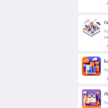
О
Пр
з 
ме
пр
Ба
Пр
Лі
Пр