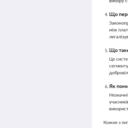
вибору с
Що пер
Законопр
між плат
легалізу
Що таке
Це систе
сегменту
добровіл
Як поми
Незначні
учасникі
використ
Кожне з пи