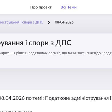
Про проєкт
Всі Теми
ністрування і спори з ДПС
08-04-2026
ування і спори з ДПС
карження рішень податкових органів, що виникають внаслідок податк
08.04.2026 по темі: Податкове адміністрування 
но:
14524 джерел