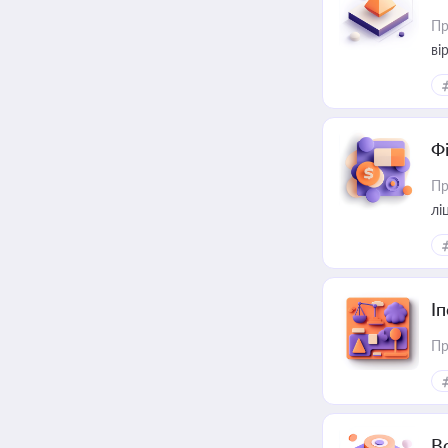
Пр
ві
Ф
Пр
лі
І
Пр
В