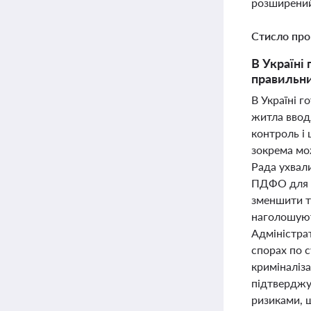
розширений
Стисло про
В Україні
правильни
В Україні г
житла ввод
контроль і
зокрема мож
Рада ухвал
ПДФО для д
зменшити т
наголошуют
Адміністра
спорах по с
криміналіза
підтверджу
ризиками, щ