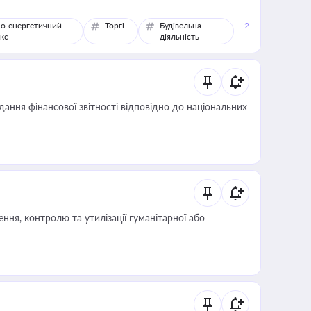
о-енергетичний
Торгівля
Будівельна
+2
кс
діяльність
дання фінансової звітності відповідно до національних
ня, контролю та утилізації гуманітарної або