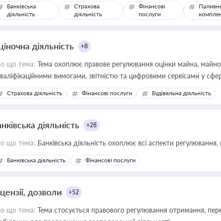
Банківська
Страхова
Фінансові
Паливн
діяльність
діяльність
послуги
компле
ціночна діяльність
+8
о що тема:
Тема охоплює правове регулювання оцінки майна, майнови
кваліфікаційними вимогами, звітністю та цифровими сервісами у сфер
дійних змін у цій сфері корисне для власника бізнесу, керівника, юр
Страхова діяльність
Фінансові послуги
Будівельна діяльність
иватизації, оренди державного майна, корпоративних угод і перевірки
нківська діяльність
+28
о що тема:
Банківська діяльність охоплює всі аспекти регулювання, 
Банківська діяльність
Фінансові послуги
цензії, дозволи
+52
о що тема:
Тема стосується правового регулювання отримання, пере