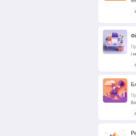
не
Ф
Пр
і 
Б
Пр
бл
Р