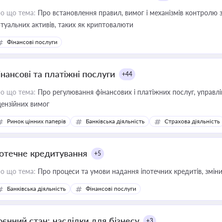
о що тема:
Про встановлення правил, вимог і механізмів контролю 
ртуальних активів, таких як криптовалюти
Фінансові послуги
інансові та платіжні послуги
+44
о що тема:
Про регулювання фінансових і платіжних послуг, управління коштами, приймання платежів та дотримання
цензійних вимог
Ринок цінних паперів
Банківська діяльність
Страхова діяльність
потечне кредитування
+5
о що тема:
Про процеси та умови надання іпотечних кредитів, зміни
Банківська діяльність
Фінансові послуги
оєнний стан: наслідки для бізнесу
+3