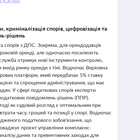
 LIGA360.
, криміналізація спорів, цифровізація та
нь-рішень
 та спорів з ДПС. Зокрема, для орендодавців
роковій оренді, але одночасно посилюють
 служба отримує нові інструменти контролю,
 вихід ринку оренди з тіні. Водночас Верховна
рових платформ, який передбачає 5% ставку
ацією та спрощення адміністрування, що має
дян. У сфері податкових спорів експерти
податкових повідомлень-рішень (ППР).
оді як судовий розгляд є оптимальним при
трати часу, грошей та позиції у спорі. Водночас
годженого податкового зобов'язання, що
оваджує проєкт управління комплаєнс-
аналізу даних та превентивних заходах для