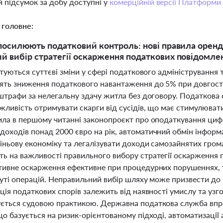
 підсумок за добу доступні у
комерційній версії Платформи
 головне:
 посилюють податковий контроль: нові правила оренди
й вибір стратегії оскарження податкових повідомле
отуються суттєві зміни у сфері податкового адміністрування
ять зниження податкового навантаження до 5% при довгост
 штрафи за нелегальну здачу житла без договору. Податкова
ливість отримувати скарги від сусідів, що має стимулювати
ила в першому читанні законопроєкт про оподаткування циф
оходів понад 2000 євро на рік, автоматичний обмін інформ
іньову економіку та легалізувати доходи самозайнятих грома
ь на важливості правильного вибору стратегії оскарження 
тивне оскарження ефективне при процедурних порушеннях, т
уті операцій. Неправильний вибір шляху може призвести до в
ція податкових спорів залежить від наявності умислу та уз
ється судовою практикою. Державна податкова служба впр
о базується на ризик-орієнтованому підході, автоматизації 