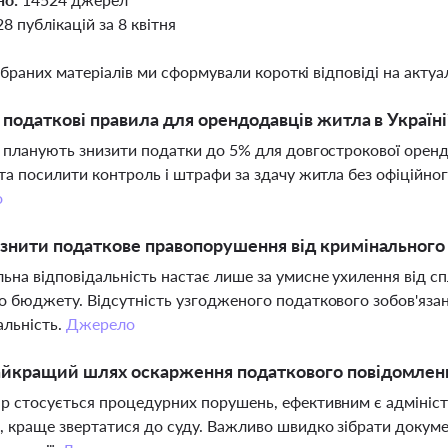
28 публікацій за 8 квітня
ібраних матеріалів ми сформували короткі відповіді на актуал
і податкові правила для орендодавців житла в Україні
і планують знизити податки до 5% для довгострокової орен
 та посилити контроль і штрафи за здачу житла без офіційног
о
ізнити податкове правопорушення від кримінального
ьна відповідальність настає лише за умисне ухилення від 
о бюджету. Відсутність узгодженого податкового зобов'яза
альність.
Джерело
айкращий шлях оскарження податкового повідомлен
р стосується процедурних порушень, ефективним є адмініст
, краще звертатися до суду. Важливо швидко зібрати докум