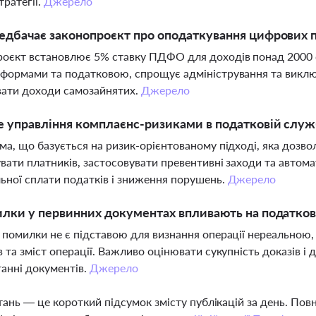
тратегії.
Джерело
едбачає законопроєкт про оподаткування цифрових 
оєкт встановлює 5% ставку ПДФО для доходів понад 2000 є
формами та податковою, спрощує адміністрування та виклю
вати доходи самозайнятих.
Джерело
 управління комплаєнс-ризиками в податковій служ
ма, що базується на ризик-орієнтованому підході, яка дозво
вати платників, застосовувати превентивні заходи та автом
ьної сплати податків і зниження порушень.
Джерело
лки у первинних документах впливають на податков
 помилки не є підставою для визнання операції нереальною
в та зміст операції. Важливо оцінювати сукупність доказів і
анні документів.
Джерело
тань — це короткий підсумок змісту публікацій за день. По