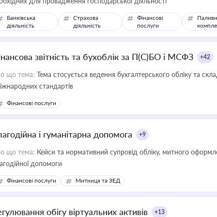
обхідних для провадження господарської діяльності
Банківська
Страхова
Фінансові
Паливн
діяльність
діяльність
послуги
компле
інансова звітність та бухоблік за П(С)БО і МСФЗ
+42
о що тема:
Тема стосується ведення бухгалтерського обліку та скла
міжнародних стандартів
Фінансові послуги
лагодійна і гуманітарна допомога
+9
о що тема:
Кейси та нормативний супровід обліку, митного оформлен
агодійної допомоги
Фінансові послуги
Митниця та ЗЕД
егулювання обігу віртуальних активів
+13