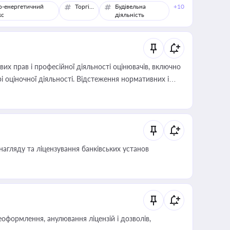
о-енергетичний
Торгівля
Будівельна
+10
кс
діяльність
х прав і професійної діяльності оцінювачів, включно
і оціночної діяльності. Відстеження нормативних і
иста або бухгалтера під час оподаткування,
 статусу суб'єктів оціночної діяльності
нагляду та ліцензування банківських установ
оформлення, анулювання ліцензій і дозволів,