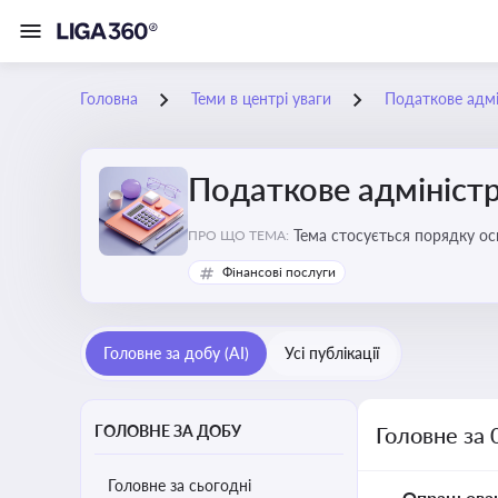
Головна
Теми в центрі уваги
Податкове адмі
Податкове адміністр
Тема стосується порядку ос
ПРО ЩО ТЕМА:
платників податків
Фінансові послуги
Головне за добу (AI)
Усі публікації
ГОЛОВНЕ ЗА ДОБУ
Головне за 
Головне за сьогодні
Опрацьова