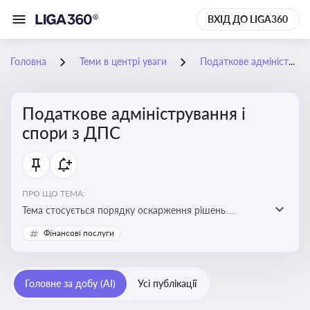
ВХІД ДО LIGA360
Головна
Теми в центрі уваги
Податкове адміністрування і спори з ДПС
Податкове адміністрування і
спори з ДПС
ПРО ЩО ТЕМА:
Тема стосується порядку оскарження рішень
податкових органів, що виникають внаслідок
Фінансові послуги
податкових перевірок, та механізмів захисту прав
платників податків
Головне за добу (AI)
Усі публікації