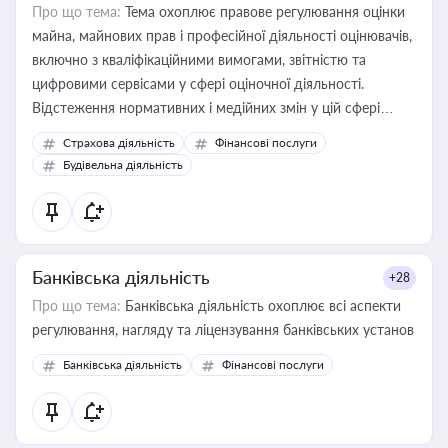
Про що тема:
Тема охоплює правове регулювання оцінки
майна, майнових прав і професійної діяльності оцінювачів,
включно з кваліфікаційними вимогами, звітністю та
цифровими сервісами у сфері оціночної діяльності.
Відстеження нормативних і медійних змін у цій сфері
корисне для власника бізнесу, керівника, юриста або
Страхова діяльність
Фінансові послуги
бухгалтера під час оподаткування, приватизації, оренди
Будівельна діяльність
державного майна, корпоративних угод і перевірки
статусу суб'єктів оціночної діяльності
Банківська діяльність
+28
Про що тема:
Банківська діяльність охоплює всі аспекти
регулювання, нагляду та ліцензування банківських установ
Банківська діяльність
Фінансові послуги