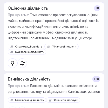
Оціночна діяльність
+8
Про що тема:
Тема охоплює правове регулювання оцінки
майна, майнових прав і професійної діяльності оцінювачів,
включно з кваліфікаційними вимогами, звітністю та
цифровими сервісами у сфері оціночної діяльності.
Відстеження нормативних і медійних змін у цій сфері
корисне для власника бізнесу, керівника, юриста або
Страхова діяльність
Фінансові послуги
бухгалтера під час оподаткування, приватизації, оренди
Будівельна діяльність
державного майна, корпоративних угод і перевірки
статусу суб'єктів оціночної діяльності
Банківська діяльність
+28
Про що тема:
Банківська діяльність охоплює всі аспекти
регулювання, нагляду та ліцензування банківських установ
Банківська діяльність
Фінансові послуги