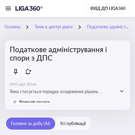
ВХІД ДО LIGA360
Головна
Теми в центрі уваги
Податкове адміністрування і спори з ДПС
Податкове адміністрування і
спори з ДПС
ПРО ЩО ТЕМА:
Тема стосується порядку оскарження рішень
податкових органів, що виникають внаслідок
Фінансові послуги
податкових перевірок, та механізмів захисту прав
платників податків
Головне за добу (AI)
Усі публікації