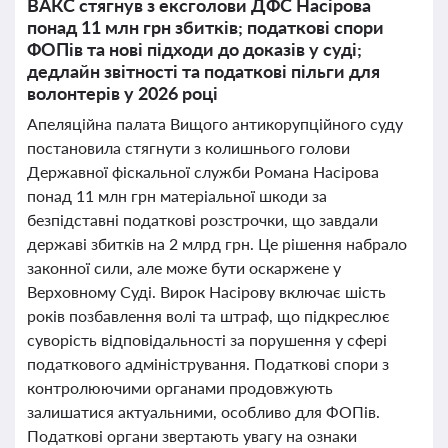
ВАКС стягнув з ексголови ДФС Насірова
понад 11 млн грн збитків; податкові спори
ФОПів та нові підходи до доказів у суді;
дедлайн звітності та податкові пільги для
волонтерів у 2026 році
Апеляційна палата Вищого антикорупційного суду
постановила стягнути з колишнього голови
Державної фіскальної служби Романа Насірова
понад 11 млн грн матеріальної шкоди за
безпідставні податкові розстрочки, що завдали
державі збитків на 2 млрд грн. Це рішення набрало
законної сили, але може бути оскаржене у
Верховному Суді. Вирок Насірову включає шість
років позбавлення волі та штраф, що підкреслює
суворість відповідальності за порушення у сфері
податкового адміністрування. Податкові спори з
контролюючими органами продовжують
залишатися актуальними, особливо для ФОПів.
Податкові органи звертають увагу на ознаки