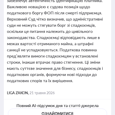
забезпечує автентичність ідентифікацію платника.
Важливою новацією є судова позиція щодо
податкового боргу ФОП після смерті підприємця.
Верховний Суд чітко визначив, що адміністративні
суди не можуть стягувати борг зі спадкоємців,
оскільки це питання належить до цивільного
законодавства. Спадкоємці відповідають лише в
межах вартості отриманого майна, а штрафні
санкції не успадковуються. Податкова повинна
пред’являти вимоги спадкоємцям у встановлені
строки, інакше втрачає право стягнення. Ці зміни
мають суттєве значення для бізнесу, спадкоємців і
податкових органів, формуючи нові підходи до
податкових спорів та їх вирішення.
LIGA ZAKON,
21 травня 2026
Повний AI-підсумок дня та статті-джерела
ОЗНАЙОМИТИСЯ