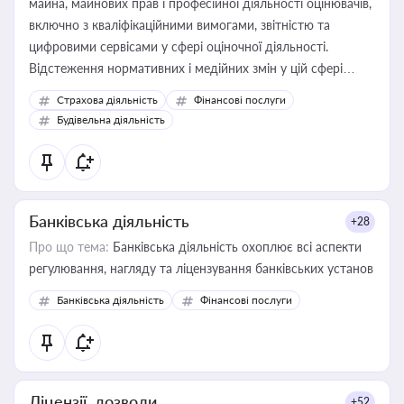
майна, майнових прав і професійної діяльності оцінювачів,
включно з кваліфікаційними вимогами, звітністю та
цифровими сервісами у сфері оціночної діяльності.
Відстеження нормативних і медійних змін у цій сфері
корисне для власника бізнесу, керівника, юриста або
Страхова діяльність
Фінансові послуги
бухгалтера під час оподаткування, приватизації, оренди
Будівельна діяльність
державного майна, корпоративних угод і перевірки
статусу суб'єктів оціночної діяльності
Банківська діяльність
+28
Про що тема:
Банківська діяльність охоплює всі аспекти
регулювання, нагляду та ліцензування банківських установ
Банківська діяльність
Фінансові послуги
Ліцензії, дозволи
+52