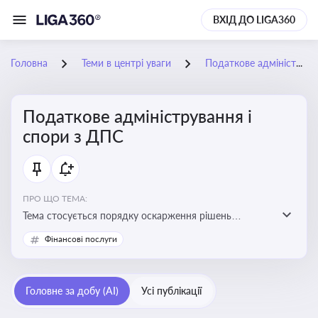
ВХІД ДО LIGA360
Головна
Теми в центрі уваги
Податкове адміністрування і спори з ДПС
Податкове адміністрування і
спори з ДПС
ПРО ЩО ТЕМА:
Тема стосується порядку оскарження рішень
податкових органів, що виникають внаслідок
Фінансові послуги
податкових перевірок, та механізмів захисту прав
платників податків
Головне за добу (AI)
Усі публікації