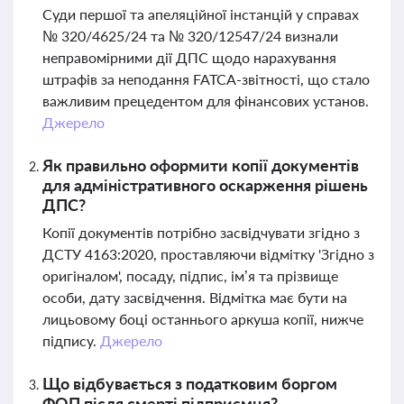
Суди першої та апеляційної інстанцій у справах
№ 320/4625/24 та № 320/12547/24 визнали
неправомірними дії ДПС щодо нарахування
штрафів за неподання FATCA-звітності, що стало
важливим прецедентом для фінансових установ.
Джерело
Як правильно оформити копії документів
для адміністративного оскарження рішень
ДПС?
Копії документів потрібно засвідчувати згідно з
ДСТУ 4163:2020, проставляючи відмітку 'Згідно з
оригіналом', посаду, підпис, ім’я та прізвище
особи, дату засвідчення. Відмітка має бути на
лицьовому боці останнього аркуша копії, нижче
підпису.
Джерело
Що відбувається з податковим боргом
ФОП після смерті підприємця?