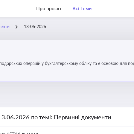
Про проєкт
Всі Теми
менти
13-06-2026
осподарських операцій у бухгалтерському обліку та є основою для по
13.06.2026 по темі: Первинні документи
но:
15714 джерел