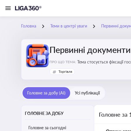
Головна
Теми в центрі уваги
Первинні доку
Первинні документи
Тема стосується фіксації г
ПРО ЩО ТЕМА:
Торгівля
Головне за добу (AI)
Усі публікації
ГОЛОВНЕ ЗА ДОБУ
Головне за 
Головне за сьогодні
Опрацьова