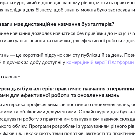
ирати курс, який відповідає вашому рівню, містить практичн
я наслідків для бізнесу, щоб знання можна було застосувати
еваги має дистанційне навчання бухгалтерів?
йне навчання дозволяє навчатися без прив’язки до місця і ч
ти актуальні знання та навички для ефективної роботи з д
тань — це короткий підсумок змісту публікацій за день. По
 підсумок за добу доступні у
комерційній версії Платформи
 головне:
рси для бухгалтерів: практичне навчання з первинн
ми для ефективної роботи та оновлення знань
хгалтерська професія вимагає постійного оновлення знань, о
ькими та обліковими документами. Онлайн курси для бухгал
оєднувати роботу з практичним опануванням навичок складан
кого обліку. Програми розроблені з урахуванням різного рів
 фахівців, і включають теми податків, звітності та практич