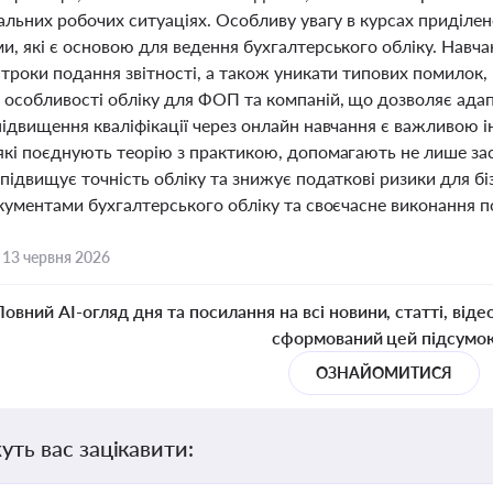
еальних робочих ситуаціях. Особливу увагу в курсах приділ
и, які є основою для ведення бухгалтерського обліку. Навча
строки подання звітності, а також уникати типових помилок
особливості обліку для ФОП та компаній, що дозволяє адапт
підвищення кваліфікації через онлайн навчання є важливою і
які поєднують теорію з практикою, допомагають не лише зас
підвищує точність обліку та знижує податкові ризики для біз
кументами бухгалтерського обліку та своєчасне виконання п
,
13 червня 2026
Повний AI-огляд дня та посилання на всі новини, статті, віде
сформований цей підсумо
ОЗНАЙОМИТИСЯ
уть вас зацікавити: