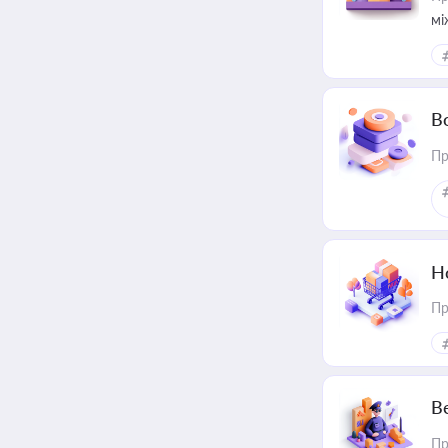
мі
В
Пр
Н
Пр
В
Пр