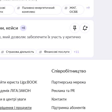
сові
Паливно-енергетичний
ЖКГ,
+9
ги
комплекс
ОСББ
ни, кейси
+6
 який дозволяє забезпечити їх участь у критично
Страхова діяльність
Фінансові послуги
+11
Співробітництво
айти юриста Liga:BOOK
Партнерська мережа
адемія ЛІГА:ЗАКОН
Реклама та PR
и в центрі уваги
Контакти
 рішення і продукти
Підтримка абонентів