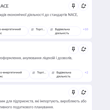
NACE
идів економічної діяльності до стандартів NACE,
о-енергетичний
Торгівля
Будівельна
+10
кс
діяльність
оформлення, анулювання ліцензій і дозволів,
о-енергетичний
Торгівля
Будівельна
+2
кс
діяльність
вим для підприємств, які імпортують, виробляють або
тивного податкового планування.