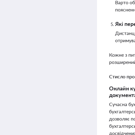
Варто об
поясненн
Які пер
Дистанці
отримува
Кожне з пи
розширений
Стисло про
Онлайн ку
документа
Сучасна бу
бухгалтерс
дозволяє п
бухгалтерсь
досвідчених