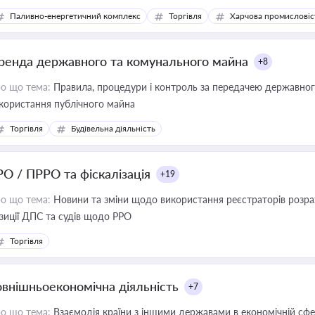
Паливно-енергетичний комплекс
Торгівля
Харчова промисловіс
ренда державного та комунального майна
+8
о що тема:
Правила, процедури і контроль за передачею державног
користання публічного майна
Торгівля
Будівельна діяльність
РО / ПРРО та фіскалізація
+19
о що тема:
Новини та зміни щодо використання реєстраторів розрахункових операцій, ана
зиції ДПС та судів щодо РРО
Торгівля
овнішньоекономічна діяльність
+7
о що тема:
Взаємодія країни з іншими державами в економічній сфері