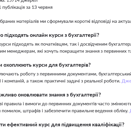
1 публікація за 13 червня
ібраних матеріалів ми сформували короткі відповіді на актуал
о підходять онлайн курси з бухгалтерії?
урси підходять як початківцям, так і досвідченим бухгалте
им менеджерам, які хочуть покращити знання з первинних т
и охоплюють курси для бухгалтерів?
лючають роботу з первинними документами, бухгалтерський о
і компаній, а також практичні задачі з реальної роботи.
Дже
жливо оновлювати знання з бухгалтерії?
і правила і вимоги до первинних документів часто змінюют
 помилок, штрафів і забезпечити правильне ведення обліку.
ти ефективний курс для підвищення кваліфікації?