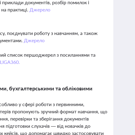
і приклади документів, розбір помилок і
 на практиці.
Джерело
асу, поєднувати роботу з навчанням, а також
окументами.
Джерело
вний список першоджерел з посиланнями та
 LIGA360.
ими, бухгалтерськими та обліковими
собливо у сфері роботи з первинними,
терів пропонують зручний формат навчання, що
ня, перевірки та зберігання документів
ня підготовки слухачів — від новачків до
них кейсів, що допомагає швидко застосовувати