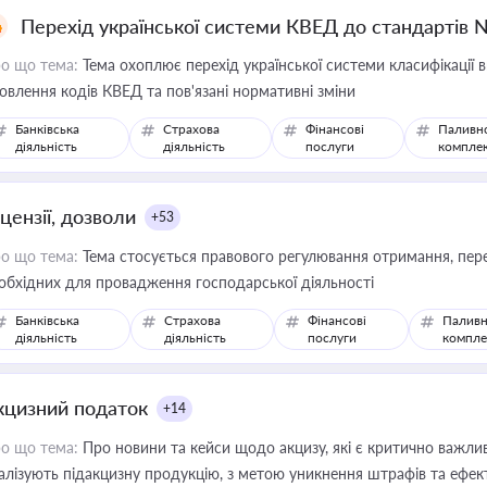
Перехід української системи КВЕД до стандартів 
о що тема:
Тема охоплює перехід української системи класифікації в
овлення кодів КВЕД та пов'язані нормативні зміни
Банківська
Страхова
Фінансові
Паливн
діяльність
діяльність
послуги
компле
цензії, дозволи
+53
о що тема:
Тема стосується правового регулювання отримання, пере
обхідних для провадження господарської діяльності
Банківська
Страхова
Фінансові
Паливн
діяльність
діяльність
послуги
компле
кцизний податок
+14
о що тема:
Про новини та кейси щодо акцизу, які є критично важли
алізують підакцизну продукцію, з метою уникнення штрафів та ефек