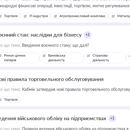
жнародні фінансові операції, інвестиції, торгівлю, митне регулювання
Торгівля
IT-індустрія
Агропромисловий комплекс
Металу
оєнний стан: наслідки для бізнесу
+1
о що тема:
Введення воєнного стану: що далі?
Ринок цінних
Банківська
Страхова
паперів
діяльність
діяльність
ові правила торговельного обслуговування
о що тема:
Кабмін затвердив нові правила торговельного обслугов
Торгівля
едення військового обліку на підприємствах
+1
о що тема:
Правила ведення військового обліку на підприємствах в