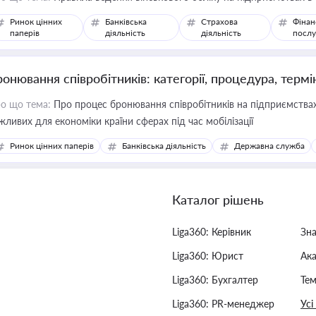
Ринок цінних
Банківська
Страхова
Фінан
паперів
діяльність
діяльність
послу
ронювання співробітників: категорії, процедура, термі
о що тема:
Про процес бронювання співробітників на підприємствах,
жливих для економіки країни сферах під час мобілізації
Ринок цінних паперів
Банківська діяльність
Державна служба
Каталог рішень
Liga360: Керівник
Зн
Liga360: Юрист
Ак
Liga360: Бухгалтер
Тем
Liga360: PR-менеджер
Усі