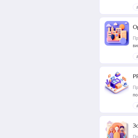
О
Пр
ви
Р
Пр
по
З
Пр