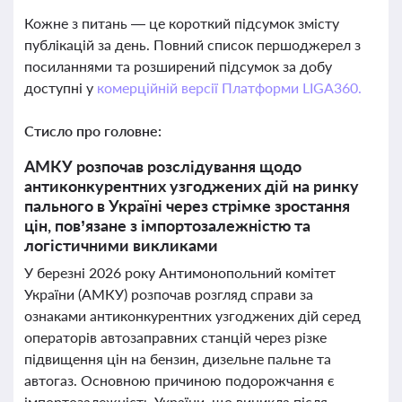
Кожне з питань — це короткий підсумок змісту
публікацій за день. Повний список першоджерел з
посиланнями та розширений підсумок за добу
доступні у
комерційній версії Платформи LIGA360.
Стисло про головне:
АМКУ розпочав розслідування щодо
антиконкурентних узгоджених дій на ринку
пального в Україні через стрімке зростання
цін, пов’язане з імпортозалежністю та
логістичними викликами
У березні 2026 року Антимонопольний комітет
України (АМКУ) розпочав розгляд справи за
ознаками антиконкурентних узгоджених дій серед
операторів автозаправних станцій через різке
підвищення цін на бензин, дизельне пальне та
автогаз. Основною причиною подорожчання є
імпортозалежність України, що виникла після