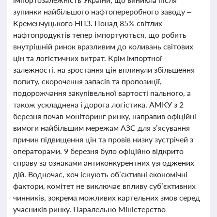
зупинки найбільшого нафтопереробного заводу –
Кременчуцького НПЗ. Понад 85% світлих
нафтопродуктів тепер імпортуються, що робить
внутрішній ринок вразливим до коливань світових
цін та логістичних витрат. Крім імпортної
залежності, на зростання цін вплинули збільшення
попиту, скорочення запасів та пропозиції,
подорожчання закупівельної вартості пального, а
також ускладнена і дорога логістика. АМКУ з 2
березня почав моніторинг ринку, направив офіційні
вимоги найбільшим мережам АЗС для з’ясування
причин підвищення цін та провів низку зустрічей з
операторами. 9 березня було офіційно відкрито
справу за ознаками антиконкурентних узгоджених
дій. Водночас, хоч існують об’єктивні економічні
фактори, комітет не виключає впливу суб’єктивних
чинників, зокрема можливих картельних змов серед
учасників ринку. Паралельно Міністерство