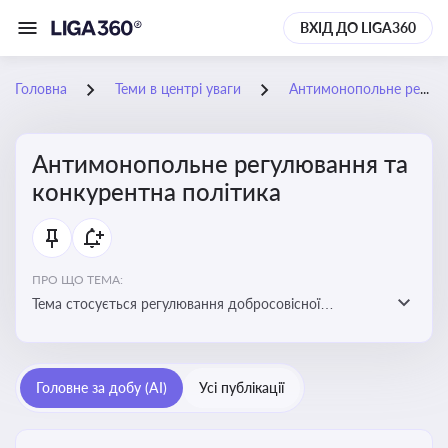
ВХІД ДО LIGA360
Головна
Теми в центрі уваги
Антимонопольне регулювання та конкурентна політика
Антимонопольне регулювання та
конкурентна політика
ПРО ЩО ТЕМА:
Тема стосується регулювання добросовісної
конкуренції між учасниками ринку, запобігання
зловживанню монопольним становищем і
забезпечення рівних умов для суб’єктів
Головне за добу (AI)
Усі публікації
господарювання