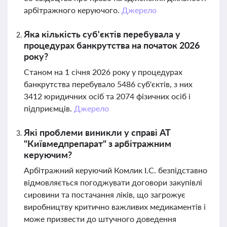
арбітражного керуючого.
Джерело
Яка кількість суб'єктів перебувала у
процедурах банкрутства на початок 2026
року?
Станом на 1 січня 2026 року у процедурах
банкрутства перебувало 5486 суб'єктів, з них
3412 юридичних осіб та 2074 фізичних осіб і
підприємців.
Джерело
Які проблеми виникли у справі АТ
"Київмедпрепарат" з арбітражним
керуючим?
Арбітражний керуючий Комлик І.С. безпідставно
відмовляється погоджувати договори закупівлі
сировини та постачання ліків, що загрожує
виробництву критично важливих медикаментів і
може призвести до штучного доведення