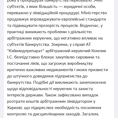
суб'єктів, з яких більшість — юридичні особи,
переважно у ліквідаційній процедурі. Міністерство
продовжує впроваджувати європейські стандарти
та підвищувати прозорість процесів. Водночас, у
практиці виникають проблеми з діяльністю
арбітражних керуючих, що негативно впливає на
суб'єктів банкрутства. Зокрема, у справі АТ
"Київмедпрепарат" арбітражний керуючий Комлик
І.С. безпідставно блокує закупівлю сировини та
постачання ліків, що загрожує виробництву
критично важливих медикаментів і може призвести
до штучного доведення підприємства до
банкрутства. Подібні дії викликають занепокоєння
щодо відповідальності керуючих та захисту
інтересів держави. Також зафіксовано випадок
розтрати коштів арбітражним ліквідатором у
Харкові, що підкреслює необхідність посилення
контролю та дисциплінарних заходів. Загалом,