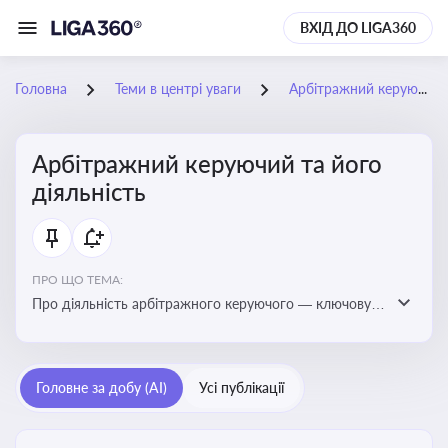
ВХІД ДО LIGA360
Головна
Теми в центрі уваги
Арбітражний керуючий та його діяльність
Арбітражний керуючий та його
діяльність
ПРО ЩО ТЕМА:
Про діяльність арбітражного керуючого — ключову
фігуру у процедурах банкрутства, яка виконує функції
управління майном боржника, санації або ліквідації
Головне за добу (AI)
Усі публікації