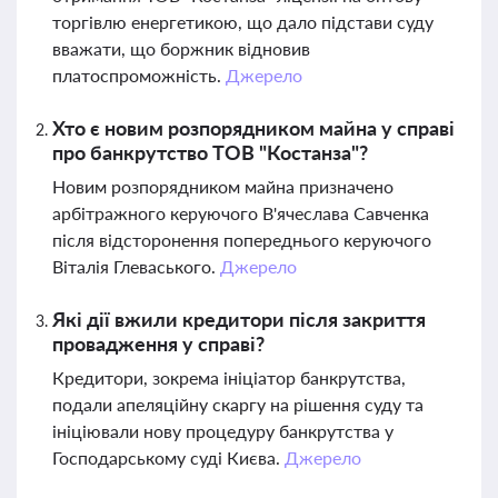
торгівлю енергетикою, що дало підстави суду
вважати, що боржник відновив
платоспроможність.
Джерело
Хто є новим розпорядником майна у справі
про банкрутство ТОВ "Костанза"?
Новим розпорядником майна призначено
арбітражного керуючого В'ячеслава Савченка
після відсторонення попереднього керуючого
Віталія Глеваського.
Джерело
Які дії вжили кредитори після закриття
провадження у справі?
Кредитори, зокрема ініціатор банкрутства,
подали апеляційну скаргу на рішення суду та
ініціювали нову процедуру банкрутства у
Господарському суді Києва.
Джерело