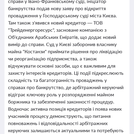
справи у Івано-Франківському суді, ініціатор
банкрутства подав нову заяву про відкриття
провадження у Господарському суді міста Києва.
Там також з'явився новий кредитор — ТОВ
"Трейденергоресурс", засноване компанією з
Об'єднаних Арабських Еміратів, що додає новий
вимір до справи. Суд у Києві заборонив власнику
майна "Костанзи" приймати рішення про ліквідацію
чи реорганізацію підприємства, а також
відчужувати основні засоби, що є важливим для
захисту інтересів кредиторів. Ці події підкреслюють
складність та багатогранність проваджень у
справах про банкрутство, де арбітражний керуючий
відіграє ключову роль у розпорядженні майном
боржника та забезпеченні законності процедур.
Водночас активна позиція кредиторів і поява нових
учасників процесу демонструють, що питання
повноважень і відповідальності арбітражних
керуючих залишаються актуальними та потребують