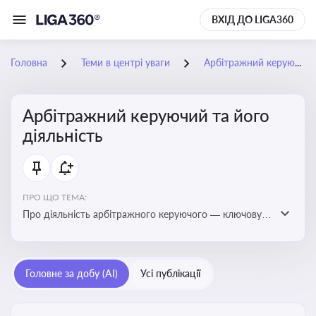
ВХІД ДО LIGA360
Головна
Теми в центрі уваги
Арбітражний керуючий та його діяльність
Арбітражний керуючий та його
діяльність
ПРО ЩО ТЕМА:
Про діяльність арбітражного керуючого — ключову
фігуру у процедурах банкрутства, яка виконує функції
управління майном боржника, санації або ліквідації
Головне за добу (AI)
Усі публікації