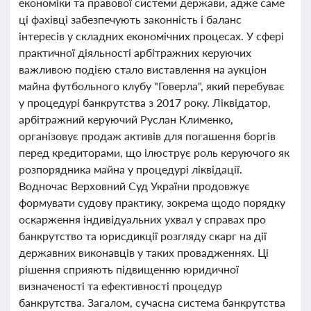
економіки та правової системи держави, адже саме
ці фахівці забезпечують законність і баланс
інтересів у складних економічних процесах. У сфері
практичної діяльності арбітражних керуючих
важливою подією стало виставлення на аукціон
майна футбольного клубу "Говерла", який перебуває
у процедурі банкрутства з 2017 року. Ліквідатор,
арбітражний керуючий Руслан Клименко,
організовує продаж активів для погашення боргів
перед кредиторами, що ілюструє роль керуючого як
розпорядника майна у процедурі ліквідації.
Водночас Верховний Суд України продовжує
формувати судову практику, зокрема щодо порядку
оскарження індивідуальних ухвал у справах про
банкрутство та юрисдикції розгляду скарг на дії
державних виконавців у таких провадженнях. Ці
рішення сприяють підвищенню юридичної
визначеності та ефективності процедур
банкрутства. Загалом, сучасна система банкрутства