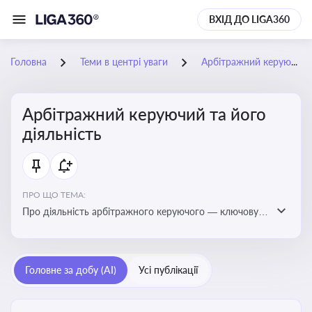
ВХІД ДО LIGA360
Головна
Теми в центрі уваги
Арбітражний керуючий та його діяльність
Арбітражний керуючий та його
діяльність
ПРО ЩО ТЕМА:
Про діяльність арбітражного керуючого — ключову
фігуру у процедурах банкрутства, яка виконує функції
управління майном боржника, санації або ліквідації
Головне за добу (AI)
Усі публікації