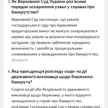
Як Верховний Суд України роз'яснює
порядок оскарження ухвал у справах про
банкрутство?
Верховний Суд наголошує, що ухвали
господарського суду про відхилення
кредиторських вимог не можуть оскаржуватися
окремо від ухвали за результатами попереднього
засідання. Це правило забезпечує юридичну
визначеність і запобігає процесуальним
зловживанням у провадженнях про банкрутство.
Джерело
Яка юрисдикція розгляду скарг на дії
державного виконавця щодо боржника-
банкрута?
Скарги на дії або бездіяльність державного
виконавця щодо боржника, у якого відкрито
провадження у справі про банкрутство,
розглядає господарський суд у межах справи про