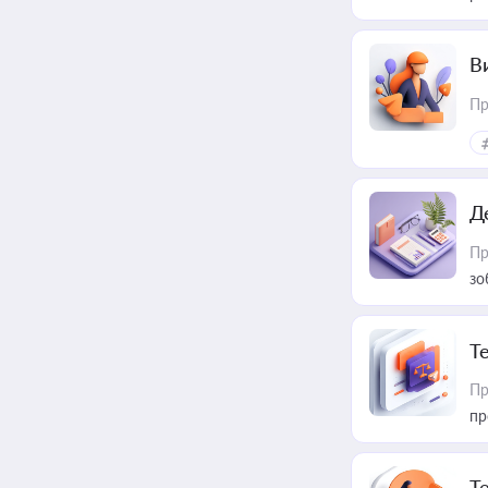
В
Пр
Д
Пр
зо
T
Пр
пр
T