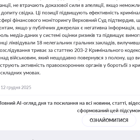
анції, не втрачають доказової сили в апеляції, якщо неможл
 допиту свідка. Ці позиції підвищують ефективність кримін
 сфері фінансового моніторингу Верховний Суд підтвердив, щ
єнтам, якщо у публічних джерелах є негативна інформація, 
оль медіа-даних у системі оцінки ризиків та підвищує вимог
ці ліквідували 18 нелегальних гральних закладів, вилучивши
озслідування триває за статтею 203-2 Кримінального кодекс
 над військовим, який нещодавно повернувся з полону, що в
люструють активність правоохоронних органів у боротьбі з к
 складних умовах.
,
12 грудня 2025
Повний AI-огляд дня та посилання на всі новини, статті, віде
сформований цей підсумо
ОЗНАЙОМИТИСЯ