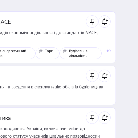
NACE
идів економічної діяльності до стандартів NACE,
о-енергетичний
Торгівля
Будівельна
+10
кс
діяльність
я та введення в експлуатацію об’єктів будівництва
итика
конодавства України, включаючи зміни до
ового статусу учасників цивільних правовідносин