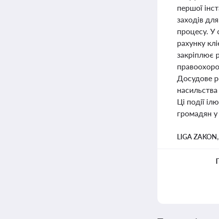
першої інст
заходів для
процесу. У
рахунку клі
закріплює р
правоохорон
Досудове р
насильства
Ці події і
громадян у
LIGA ZAKON