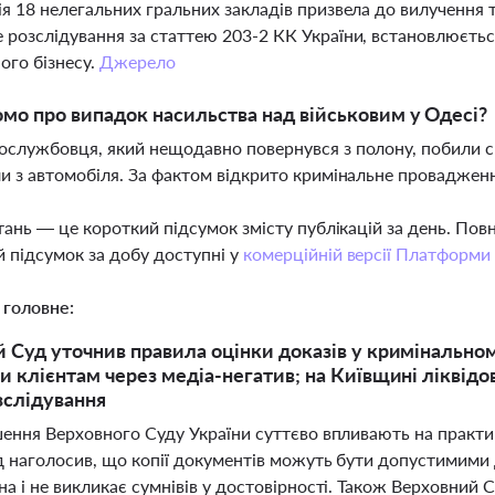
ія 18 нелегальних гральних закладів призвела до вилучення т
 розслідування за статтею 203-2 КК України, встановлюється
ого бізнесу.
Джерело
мо про випадок насильства над військовим у Одесі?
ослужбовця, який нещодавно повернувся з полону, побили сп
ли з автомобіля. За фактом відкрито кримінальне проваджен
тань — це короткий підсумок змісту публікацій за день. По
 підсумок за добу доступні у
комерційній версії Платформи
 головне:
 Суд уточнив правила оцінки доказів у кримінальном
и клієнтам через медіа-негатив; на Київщині ліквідов
зслідування
шення Верховного Суду України суттєво впливають на практ
д наголосив, що копії документів можуть бути допустимими 
а і не викликає сумнівів у достовірності. Також Верховний Су