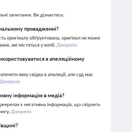
ьні запитання. Ви дізнаєтесь:
мінальному провадженні?
ть оригіналу обґрунтована, оригінал не може
их, які містяться у копії.
Джерело
 використовуватися в апеляційному
печити явку свідка в апеляції, але суд має
Джерело
тивну інформацію в медіа?
 джерелах є негативна інформація, що свідчить
ингу.
Джерело
иївщині?