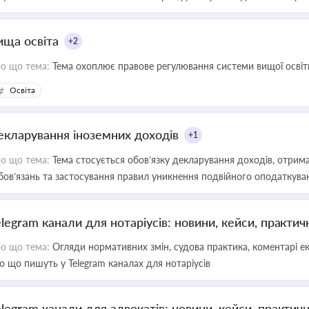
ища освіта
+2
о що тема:
Тема охоплює правове регулювання системи вищої освіти, о
Освіта
екларування іноземних доходів
+1
о що тема:
Тема стосується обов’язку декларування доходів, отрим
бов’язань та застосування правил уникнення подвійного оподаткува
elegram канали для нотаріусів: новини, кейси, практич
о що тема:
Огляди нормативних змін, судова практика, коментарі екс
о що пишуть у Telegram каналах для нотаріусів
elegram канали для адвокатів: новини, кейси, практич