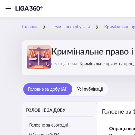
Головна
Теми в центрі уваги
Кримінальне пр
Кримінальне право і
Кримінальне право та проце
ПРО ЩО ТЕМА:
судочинства
Головне за добу (AI)
Усі публікації
ГОЛОВНЕ ЗА ДОБУ
Головне за 
Головне за сьогодні
Опрацьова
07 серпня 2026