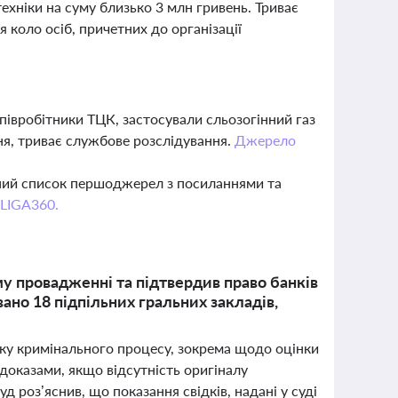
ехніки на суму близько 3 млн гривень. Триває
 коло осіб, причетних до організації
івробітники ТЦК, застосували сльозогінний газ
ня, триває службове розслідування.
Джерело
вний список першоджерел з посиланнями та
 LIGA360.
у провадженні та підтвердив право банків
ано 18 підпільних гральних закладів,
ику кримінального процесу, зокрема щодо оцінки
доказами, якщо відсутність оригіналу
д роз’яснив, що показання свідків, надані у суді