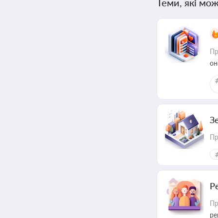
Теми, які мож
Пр
он
З
Пр
Р
Пр
ре