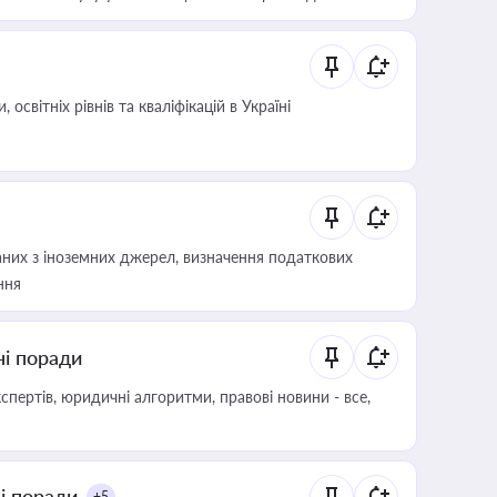
світніх рівнів та кваліфікацій в Україні
аних з іноземних джерел, визначення податкових
ння
ні поради
пертів, юридичні алгоритми, правові новини - все,
ні поради
+5