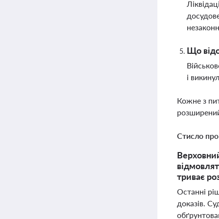
Ліквідац
досудове
незаконн
Що відо
Військов
і викину
Кожне з пи
розширений
Стисло про
Верховний
відмовлят
триває ро
Останні рі
доказів. Су
обґрунтован