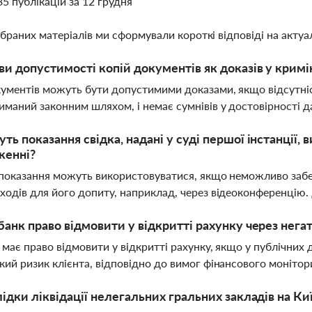
35 публікацій за 12 грудня
ібраних матеріалів ми сформували короткі відповіді на актуал
ви допустимості копій документів як доказів у кри
кументів можуть бути допустимими доказами, якщо відсутніс
иманий законним шляхом, і немає сумнівів у достовірності дан
ть показання свідка, надані у суді першої інстанції,
женні?
і показання можуть використовуватися, якщо неможливо забез
ходів для його допиту, наприклад, через відеоконференцію.
банк право відмовити у відкритті рахунку через нега
к має право відмовити у відкритті рахунку, якщо у публічних
кий ризик клієнта, відповідно до вимог фінансового монітор
лідки ліквідації нелегальних гральних закладів на К