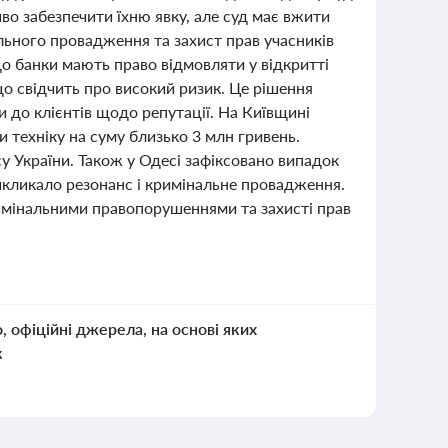
иво забезпечити їхню явку, але суд має вжити
ального провадження та захист прав учасників
о банки мають право відмовляти у відкритті
що свідчить про високий ризик. Це рішення
и до клієнтів щодо репутації. На Київщині
 техніку на суму близько 3 млн гривень.
у України. Також у Одесі зафіксовано випадок
икликало резонанс і кримінальне провадження.
римінальними правопорушеннями та захисті прав
о, офіційні джерела, на основі яких
к