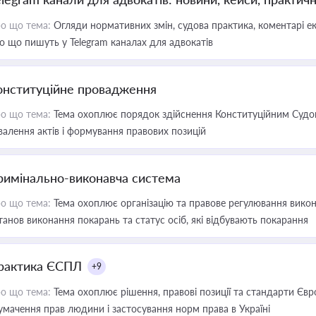
о що тема:
Огляди нормативних змін, судова практика, коментарі екс
о що пишуть у Telegram каналах для адвокатів
онституційне провадження
о що тема:
Тема охоплює порядок здійснення Конституційним Судом
валення актів і формування правових позицій
римінально-виконавча система
о що тема:
Тема охоплює організацію та правове регулювання викона
танов виконання покарань та статус осіб, які відбувають покарання
рактика ЄСПЛ
+9
о що тема:
Тема охоплює рішення, правові позиції та стандарти Євр
умачення прав людини і застосування норм права в Україні