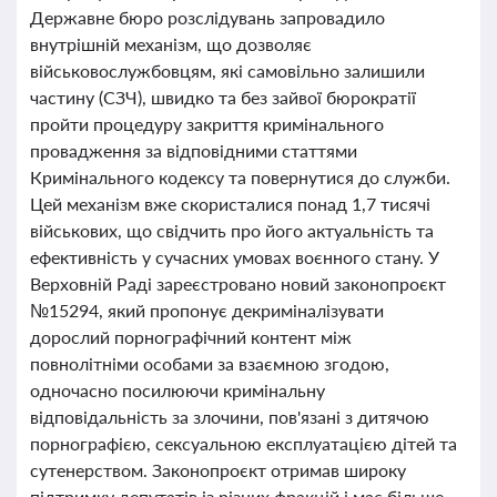
Державне бюро розслідувань запровадило
внутрішній механізм, що дозволяє
військовослужбовцям, які самовільно залишили
частину (СЗЧ), швидко та без зайвої бюрократії
пройти процедуру закриття кримінального
провадження за відповідними статтями
Кримінального кодексу та повернутися до служби.
Цей механізм вже скористалися понад 1,7 тисячі
військових, що свідчить про його актуальність та
ефективність у сучасних умовах воєнного стану. У
Верховній Раді зареєстровано новий законопроєкт
№15294, який пропонує декриміналізувати
дорослий порнографічний контент між
повнолітніми особами за взаємною згодою,
одночасно посилюючи кримінальну
відповідальність за злочини, пов'язані з дитячою
порнографією, сексуальною експлуатацією дітей та
сутенерством. Законопроєкт отримав широку
підтримку депутатів із різних фракцій і має більше