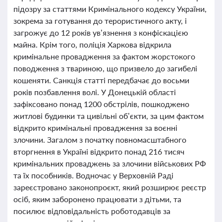
підозру за статтями Кримінального кодексу України,
зокрема за готування до терористичного акту, і
загрожує до 12 років ув’язнення з конфіскацією
майна. Крім того, поліція Харкова відкрила
кримінальне провадження за фактом жорстокого
поводження з твариною, що призвело до загибелі
кошеняти. Санкція статті передбачає до восьми
років позбавлення волі. У Донецькій області
зафіксовано понад 1200 обстрілів, пошкоджено
житлові будинки та цивільні об’єкти, за цим фактом
відкрито кримінальні провадження за воєнні
злочини. Загалом з початку повномасштабного
вторгнення в Україні відкрито понад 216 тисяч
кримінальних проваджень за злочини військових РФ
та їх пособників. Водночас у Верховній Раді
зареєстровано законопроєкт, який розширює реєстр
осіб, яким заборонено працювати з дітьми, та
посилює відповідальність роботодавців за