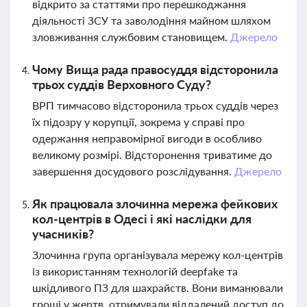
відкрито за статтями про перешкоджання
діяльності ЗСУ та заволодіння майном шляхом
зловживання службовим становищем.
Джерело
Чому Вища рада правосуддя відсторонила
трьох суддів Верховного Суду?
ВРП тимчасово відсторонила трьох суддів через
їх підозру у корупції, зокрема у справі про
одержання неправомірної вигоди в особливо
великому розмірі. Відсторонення триватиме до
завершення досудового розслідування.
Джерело
Як працювала злочинна мережа фейкових
кол-центрів в Одесі і які наслідки для
учасників?
Злочинна група організувала мережу кол-центрів
із використанням технологій deepfake та
шкідливого ПЗ для шахрайств. Вони виманювали
гроші у жертв, отримували віддалений доступ до