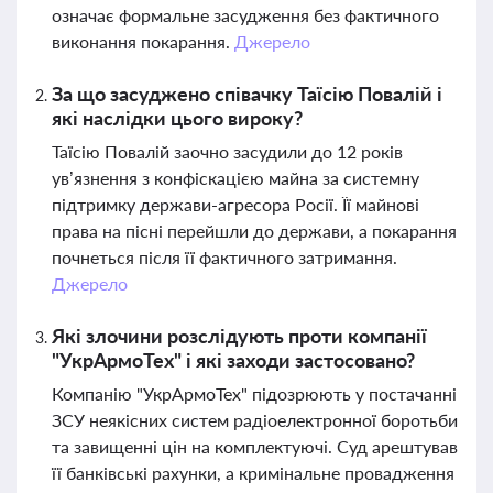
означає формальне засудження без фактичного
виконання покарання.
Джерело
За що засуджено співачку Таїсію Повалій і
які наслідки цього вироку?
Таїсію Повалій заочно засудили до 12 років
ув’язнення з конфіскацією майна за системну
підтримку держави-агресора Росії. Її майнові
права на пісні перейшли до держави, а покарання
почнеться після її фактичного затримання.
Джерело
Які злочини розслідують проти компанії
"УкрАрмоТех" і які заходи застосовано?
Компанію "УкрАрмоТех" підозрюють у постачанні
ЗСУ неякісних систем радіоелектронної боротьби
та завищенні цін на комплектуючі. Суд арештував
її банківські рахунки, а кримінальне провадження