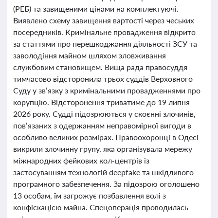
(РЕБ) та завищеними цінами на комплектуючі.
Виявлено схему завищення вартості через чеських
посередників. Кримінальне провадження відкрито
за статтями про перешкоджання діяльності ЗСУ та
заволодіння майном шляхом зловживання
службовим становищем. Вища рада правосуддя
тимчасово відсторонила трьох суддів Верховного
Суду у зв’язку з кримінальними провадженнями про
корупцію. Відсторонення триватиме до 19 липня
2026 року. Судді підозрюються у скоєнні злочинів,
пов’язаних з одержанням неправомірної вигоди в
особливо великих розмірах. Правоохоронці в Одесі
викрили злочинну групу, яка організувала мережу
міжнародних фейкових кол-центрів із
застосуванням технологій deepfake та шкідливого
програмного забезпечення. За підозрою оголошено
13 особам, їм загрожує позбавлення волі з
конфіскацією майна. Спецоперація проводилась