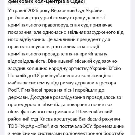
фейкових кол-центрів в Одесі
У травні 2026 року Верховний Суд України
роз’яснив, що у разі спливу строку давності
кримінального правопорушення суд призначає
покарання, але одночасно звільняє засудженого від
його відбування. Це важливий прецедент для
правозастосування, що впливає на стадії
кримінального провадження та кримінальну
відповідальність. Вінницький міський суд заочно
засудив колишню народну артистку України Таїсію
Повалій до 12 років ув’язнення з конфіскацією
майна за системну підтримку держави-агресора
Росії. Її майнові права на пісні перейшли до
держави. Досудове розслідування проводилось за
процедурою in absentia, а покарання почнеться
після фактичного затримання. Шевченківський
районний суд Києва арештував банківські рахунки
ТОВ "УкрАрмоТех", яка постачала ЗСУ бронемашини
з неякісними системами радіоелектронної боротьби