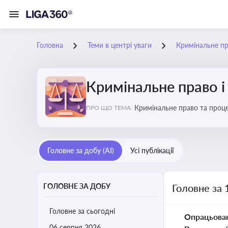
Головна
Теми в центрі уваги
Кримінальне пр
Кримінальне право і
Кримінальне право та проце
ПРО ЩО ТЕМА:
судочинства
Головне за добу (AI)
Усі публікації
ГОЛОВНЕ ЗА ДОБУ
Головне за 
Головне за сьогодні
Опрацьова
06 серпня 2026