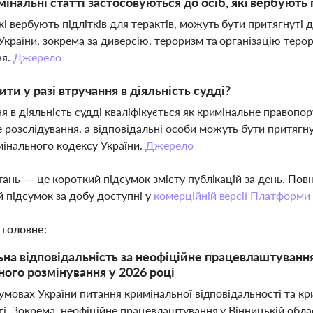
мінальні статті застосовуються до осіб, які вербують 
кі вербують підлітків для терактів, можуть бути притягнуті 
України, зокрема за диверсію, тероризм та організацію теро
ня.
Джерело
ти у разі втручання в діяльність судді?
я в діяльність судді кваліфікується як кримінальне правопо
 розслідування, а відповідальні особи можуть бути притягну
інального кодексу України.
Джерело
тань — це короткий підсумок змісту публікацій за день. По
 підсумок за добу доступні у
комерційній версії Платформи
 головне:
на відповідальність за неофіційне працевлаштування,
ного розмінування у 2026 році
 умовах України питання кримінальної відповідальності та 
і. Зокрема, неофіційне працевлаштування у Вінницькій обла