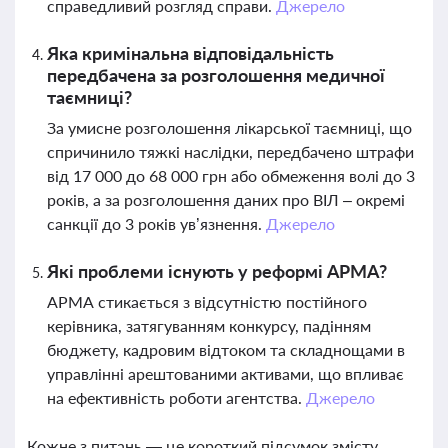
справедливий розгляд справи.
Джерело
Яка кримінальна відповідальність
передбачена за розголошення медичної
таємниці?
За умисне розголошення лікарської таємниці, що
спричинило тяжкі наслідки, передбачено штрафи
від 17 000 до 68 000 грн або обмеження волі до 3
років, а за розголошення даних про ВІЛ – окремі
санкції до 3 років ув’язнення.
Джерело
Які проблеми існують у реформі АРМА?
АРМА стикається з відсутністю постійного
керівника, затягуванням конкурсу, падінням
бюджету, кадровим відтоком та складнощами в
управлінні арештованими активами, що впливає
на ефективність роботи агентства.
Джерело
Кожне з питань — це короткий підсумок змісту