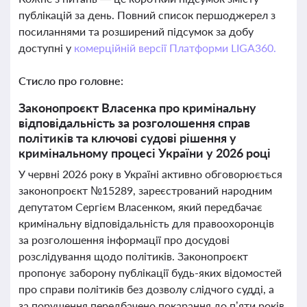
публікацій за день. Повний список першоджерел з
посиланнями та розширений підсумок за добу
доступні у
комерційній версії Платформи LIGA360.
Стисло про головне:
Законопроєкт Власенка про кримінальну
відповідальність за розголошення справ
політиків та ключові судові рішення у
кримінальному процесі України у 2026 році
У червні 2026 року в Україні активно обговорюється
законопроєкт №15289, зареєстрований народним
депутатом Сергієм Власенком, який передбачає
кримінальну відповідальність для правоохоронців
за розголошення інформації про досудові
розслідування щодо політиків. Законопроєкт
пропонує заборону публікації будь-яких відомостей
про справи політиків без дозволу слідчого судді, а
за порушення передбачено покарання до п’яти років