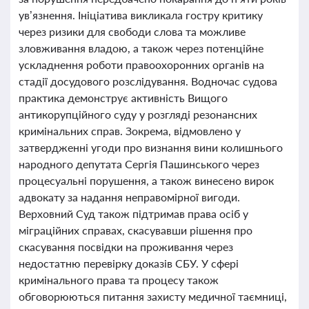
ув’язнення. Ініціатива викликала гостру критику
через ризики для свободи слова та можливе
зловживання владою, а також через потенційне
ускладнення роботи правоохоронних органів на
стадії досудового розслідування. Водночас судова
практика демонструє активність Вищого
антикорупційного суду у розгляді резонансних
кримінальних справ. Зокрема, відмовлено у
затвердженні угоди про визнання вини колишнього
народного депутата Сергія Пашинського через
процесуальні порушення, а також винесено вирок
адвокату за надання неправомірної вигоди.
Верховний Суд також підтримав права осіб у
міграційних справах, скасувавши рішення про
скасування посвідки на проживання через
недостатню перевірку доказів СБУ. У сфері
кримінального права та процесу також
обговорюються питання захисту медичної таємниці,