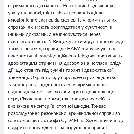
отримання відеозаписів. Верховний Суд звернув
увагу на необхідність збалансованої оцінки
ймовірнісних висновків експертів у кримінальних
справах, які мають розглядатися у сукупності з
іншими доказами, а не ігноруватися через
некатегоричність. У Вищому антикорупційному суді
триває розгляд справи, де НАБУ звинувачують у
використанні конфіденційного Telegram-листування
адвоката для отримання дозволів на негласні слідчі
дії, що ставить під сумнів гарантії адвокатської
таємниці. Окрім того, у парламенті розглядається
законопроєкт щодо посилення кримінальної
відповідальності за злочини проти довкілля, що
передбачає нові норми для юридичних осіб та
визначення критеріїв істотної шкоди. Триває
розслідування резонансної кримінальної справи за
фактом авіакатастрофи Су-24М на Хмельниччині, де
відкрито провадження за порушення правил