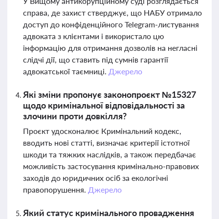
У Вищому антикорупційному суді розглядається
справа, де захист стверджує, що НАБУ отримало
доступ до конфіденційного Telegram-листування
адвоката з клієнтами і використало цю
інформацію для отримання дозволів на негласні
слідчі дії, що ставить під сумнів гарантії
адвокатської таємниці.
Джерело
Які зміни пропонує законопроєкт №15327
щодо кримінальної відповідальності за
злочини проти довкілля?
Проєкт удосконалює Кримінальний кодекс,
вводить нові статті, визначає критерії істотної
шкоди та тяжких наслідків, а також передбачає
можливість застосування кримінально-правових
заходів до юридичних осіб за екологічні
правопорушення.
Джерело
Який статус кримінального провадження