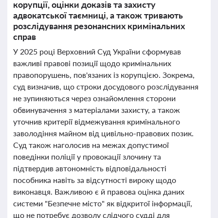
корупції, оцінки доказів та захисту
адвокатської таємниці, а також тривають
розслідування резонансних кримінальних
справ
У 2025 році Верховний Суд України сформував
важливі правові позиції щодо кримінальних
правопорушень, пов'язаних із корупцією. Зокрема,
суд визначив, що строки досудового розслідування
не зупиняються через ознайомлення сторони
обвинувачення з матеріалами захисту, а також
уточнив критерії відмежування кримінального
заволодіння майном від цивільно-правових позик.
Суд також наголосив на межах допустимої
поведінки поліції у провокації злочину та
підтвердив автономність відповідальності
пособника навіть за відсутності вироку щодо
виконавця. Важливою є й правова оцінка даних
системи "Безпечне місто" як відкритої інформації,
що не потребує дозволу слідчого судді для