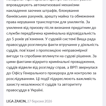
впроваджують автоматизовані механізми
накладення заочних штрафів, блокування
банківських рахунків, арешту майна та обмеження
права керування транспортом для ухилянтів. За
ухилення від призову після визнання придатним до
служби передбачена кримінальна відповідальність
до 5 років ув’язнення. У судовій системі Вища рада
правосуддя розглянула факти втручання у діяльність
суддів, пов’язані з пропозицією неправомірної
вигоди та спробами вплинути на судові рішення. За
цими фактами відкрито кримінальні провадження,
суддів відвели від розгляду справ, а ВРП звернулася
до Офісу Генерального прокурора для контролю за
розслідуванням. Ці події підкреслюють важливість
захисту незалежності суддів та авторитету
правосуддя в Україні.
LIGA ZAKON,
27 березня 2026