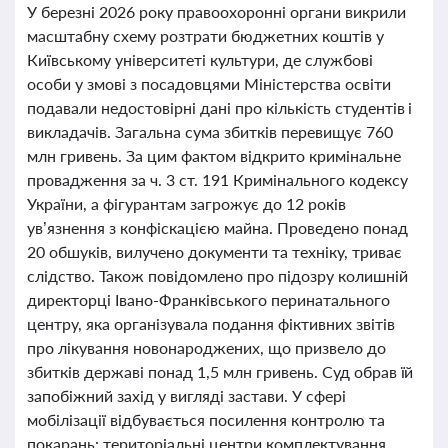
У березні 2026 року правоохоронні органи викрили
масштабну схему розтрати бюджетних коштів у
Київському університеті культури, де службові
особи у змові з посадовцями Міністерства освіти
подавали недостовірні дані про кількість студентів і
викладачів. Загальна сума збитків перевищує 760
млн гривень. За цим фактом відкрито кримінальне
провадження за ч. 3 ст. 191 Кримінального кодексу
України, а фігурантам загрожує до 12 років
ув’язнення з конфіскацією майна. Проведено понад
20 обшуків, вилучено документи та техніку, триває
слідство. Також повідомлено про підозру колишній
директорці Івано-Франківського перинатального
центру, яка організувала подання фіктивних звітів
про лікування новонароджених, що призвело до
збитків державі понад 1,5 млн гривень. Суд обрав їй
запобіжний захід у вигляді застави. У сфері
мобілізації відбувається посилення контролю та
покарань: територіальні центри комплектування