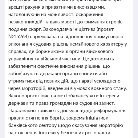
арешті рахунків приватними виконавцями,
наголошуючи на можливості оскарження
незаконних дій та важливості дотримання строків
подання скарг. Законодавча ініціатива (проєкт
№15264) спрямована на відновлення примусового
виконання судових рішень немайнового характеру у
справах, де боржниками є органи військового
управління та військові частини. Це дозволить
забезпечити фактичне виконання рішень, що
зобов’язують державні органи вчинити або
утриматися від певних дій, що наразі ускладнено
через мораторій, введений в умовах воєнного стану.
Законопроєкт має на меті збалансувати інтереси
держави та права громадян на судовий захист.
Паралельно тривають дискусії щодо реформування
правил стягнення боргів, зокрема ініціативи
банківського сектору щодо скасування мораторію
на стягнення іпотеки у безпечних регіонах та