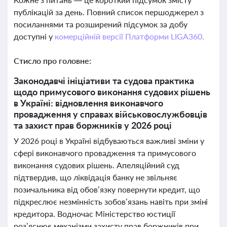
публікацій за день. Повний список першоджерел з
посиланнями та розширений підсумок за добу
доступні у
комерційній версії Платформи LIGA360.
Стисло про головне:
Законодавчі ініціативи та судова практика
щодо примусового виконання судових рішень
в Україні: відновлення виконавчого
провадження у справах військовослужбовців
та захист прав боржників у 2026 році
У 2026 році в Україні відбуваються важливі зміни у
сфері виконавчого провадження та примусового
виконання судових рішень. Апеляційний суд
підтвердив, що ліквідація банку не звільняє
позичальника від обов’язку повернути кредит, що
підкреслює незмінність зобов’язань навіть при зміні
кредитора. Водночас Міністерство юстиції
роз’яснює механізми захисту прав боржників при