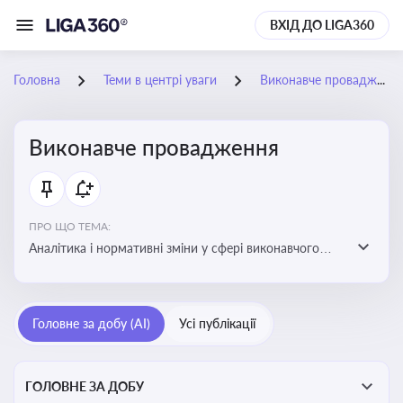
ВХІД ДО LIGA360
Головна
Теми в центрі уваги
Виконавче провадження
Виконавче провадження
ПРО ЩО ТЕМА:
Аналітика і нормативні зміни у сфері виконавчого
провадження та примусового виконання рішень:
огляди по виконавчих документах, відкриттю та
завершенню проваджень, діяльності державних і
Головне за добу (AI)
Усі публікації
приватних виконавців
ГОЛОВНЕ ЗА ДОБУ