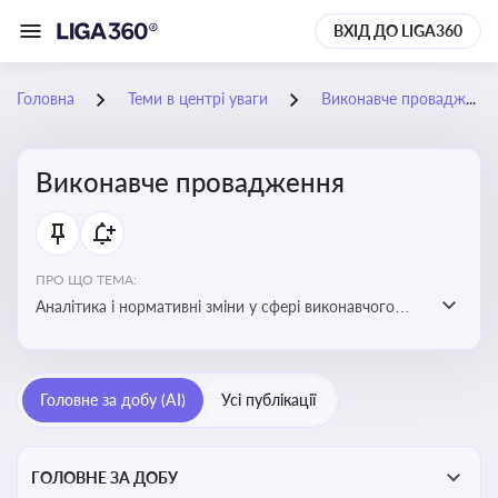
ВХІД ДО LIGA360
Головна
Теми в центрі уваги
Виконавче провадження
Виконавче провадження
ПРО ЩО ТЕМА:
Аналітика і нормативні зміни у сфері виконавчого
провадження та примусового виконання рішень:
огляди по виконавчих документах, відкриттю та
завершенню проваджень, діяльності державних і
Головне за добу (AI)
Усі публікації
приватних виконавців
ГОЛОВНЕ ЗА ДОБУ