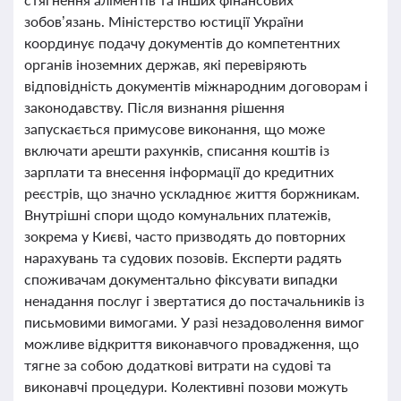
зобов’язань. Міністерство юстиції України
координує подачу документів до компетентних
органів іноземних держав, які перевіряють
відповідність документів міжнародним договорам і
законодавству. Після визнання рішення
запускається примусове виконання, що може
включати арешти рахунків, списання коштів із
зарплати та внесення інформації до кредитних
реєстрів, що значно ускладнює життя боржникам.
Внутрішні спори щодо комунальних платежів,
зокрема у Києві, часто призводять до повторних
нарахувань та судових позовів. Експерти радять
споживачам документально фіксувати випадки
ненадання послуг і звертатися до постачальників із
письмовими вимогами. У разі незадоволення вимог
можливе відкриття виконавчого провадження, що
тягне за собою додаткові витрати на судові та
виконавчі процедури. Колективні позови можуть