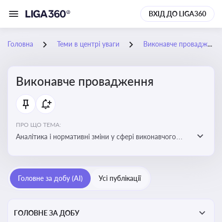
ВХІД ДО LIGA360
Головна
Теми в центрі уваги
Виконавче провадження
Виконавче провадження
ПРО ЩО ТЕМА:
Аналітика і нормативні зміни у сфері виконавчого
провадження та примусового виконання рішень:
огляди по виконавчих документах, відкриттю та
завершенню проваджень, діяльності державних і
Головне за добу (AI)
Усі публікації
приватних виконавців
ГОЛОВНЕ ЗА ДОБУ