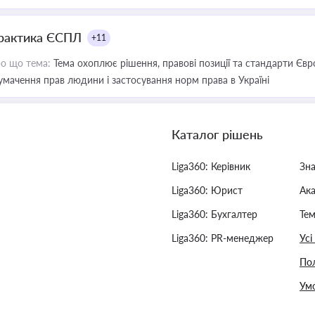
рактика ЄСПЛ
+11
о що тема:
Тема охоплює рішення, правові позиції та стандарти Євр
умачення прав людини і застосування норм права в Україні
Каталог рішень
Liga360: Керівник
Зн
Liga360: Юрист
Ак
Liga360: Бухгалтер
Тем
Liga360: PR-менеджер
Усі
Пол
Умо