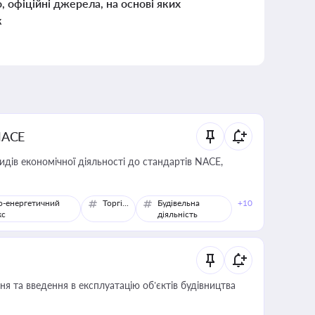
о, офіційні джерела, на основі яких
к
NACE
идів економічної діяльності до стандартів NACE,
о-енергетичний
Торгівля
Будівельна
+10
кс
діяльність
я та введення в експлуатацію об’єктів будівництва