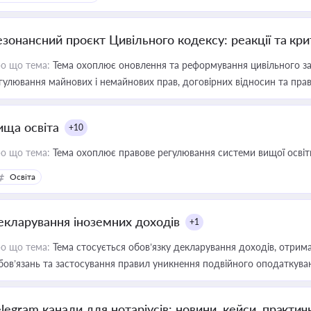
езонансний проєкт Цивільного кодексу: реакції та кр
о що тема:
Тема охоплює оновлення та реформування цивільного за
гулювання майнових і немайнових прав, договірних відносин та прав
ища освіта
+10
о що тема:
Тема охоплює правове регулювання системи вищої освіти, о
Освіта
екларування іноземних доходів
+1
о що тема:
Тема стосується обов’язку декларування доходів, отрим
бов’язань та застосування правил уникнення подвійного оподаткува
elegram канали для нотаріусів: новини, кейси, практич