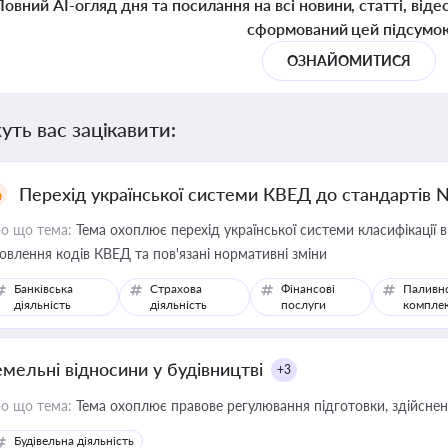
Повний AI-огляд дня та посилання на всі новини, статті, віде
сформований цей підсумо
ОЗНАЙОМИТИСЯ
уть вас зацікавити:
Перехід української системи КВЕД до стандартів 
о що тема:
Тема охоплює перехід української системи класифікації в
овлення кодів КВЕД та пов'язані нормативні зміни
Банківська
Страхова
Фінансові
Паливн
діяльність
діяльність
послуги
компле
емельні відносини у будівництві
+3
о що тема:
Тема охоплює правове регулювання підготовки, здійсненн
Будівельна діяльність