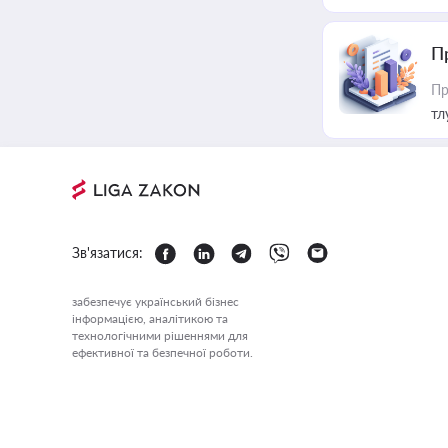
П
Пр
тл
Зв'язатися:
забезпечує український бізнес
інформацією, аналітикою та
технологічними рішеннями для
ефективної та безпечної роботи.