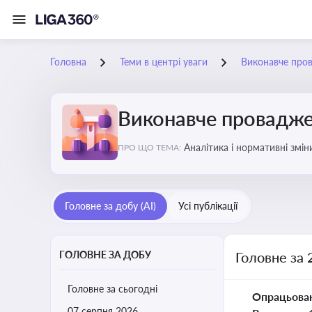
Головна
Теми в центрі уваги
Виконавче про
Виконавче провадж
Аналітика і нормативні змі
ПРО ЩО ТЕМА:
відкриттю та завершенню пр
Головне за добу (AI)
Усі публікації
ГОЛОВНЕ ЗА ДОБУ
Головне за 
Головне за сьогодні
Опрацьова
07 серпня 2026