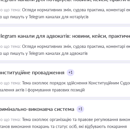
о що тема:
Огляди нормативних змін, судова практика, коментарі екс
о що пишуть у Telegram каналах для нотаріусів
elegram канали для адвокатів: новини, кейси, практич
о що тема:
Огляди нормативних змін, судова практика, коментарі екс
о що пишуть у Telegram каналах для адвокатів
онституційне провадження
+1
о що тема:
Тема охоплює порядок здійснення Конституційним Судом
валення актів і формування правових позицій
римінально-виконавча система
+1
о що тема:
Тема охоплює організацію та правове регулювання викона
танов виконання покарань та статус осіб, які відбувають покарання