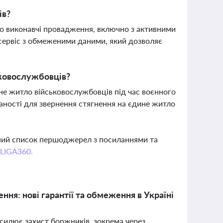
ів?
о виконавчі провадження, включно з активними
сервіс з обмеженими даними, який дозволяє
ьковослужбовців?
ине житло військовослужбовців під час воєнного
ваності для звернення стягнення на єдине житло
вний список першоджерел з посиланнями та
 LIGA360.
ня: нові гарантії та обмеження в Україні
силює захист боржників, зокрема через