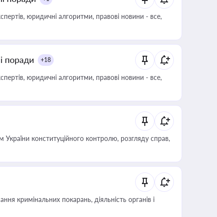
пертів, юридичні алгоритми, правові новини - все,
ні поради
+18
пертів, юридичні алгоритми, правові новини - все,
 України конституційного контролю, розгляду справ,
ння кримінальних покарань, діяльність органів і