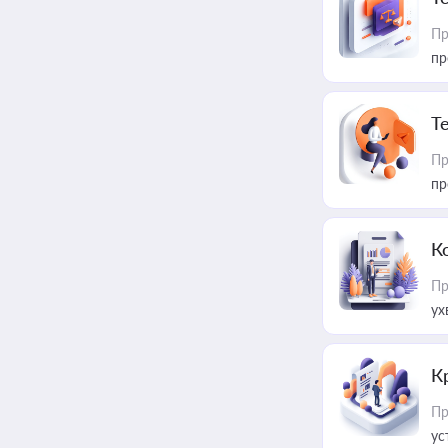
Пр
пр
T
Пр
пр
К
Пр
ух
К
Пр
ус