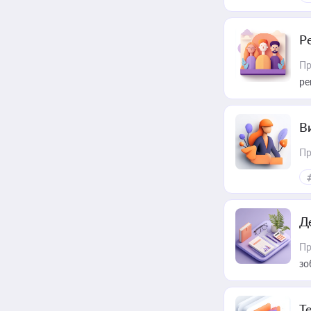
Р
Пр
ре
В
Пр
Д
Пр
зо
T