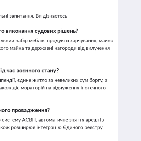
ьні запитання. Ви дізнаєтесь:
го виконання судових рішень?
альний набір меблів, продукти харчування, майно
кого майна та державні нагороди від вилучення
д час воєнного стану?
ипендії, єдине житло за невеликих сум боргу, а
Також діє мораторій на відчуження іпотечного
чого провадження?
з систему АСВП, автоматичне зняття арештів
 також розширює інтеграцію Єдиного реєстру