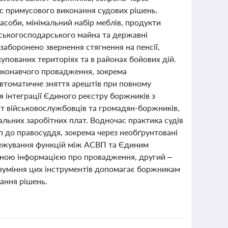
час примусового виконання судових рішень.
асоби, мінімальний набір меблів, продукти
льськогосподарського майна та державні
заборонено звернення стягнення на пенсії,
купованих територіях та в районах бойових дій.
виконавчого провадження, зокрема
автоматичне зняття арештів при повному
я інтеграції Єдиного реєстру боржників з
т військовослужбовців та громадян-боржників,
альних заробітних плат. Водночас практика судів
 до правосуддя, зокрема через необґрунтовані
межування функцій між АСВП та Єдиним
вною інформацією про провадження, другий –
зуміння цих інструментів допомагає боржникам
ання рішень.