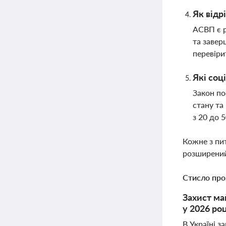
Як відр
АСВП є р
та завер
перевіри
Які соц
Закон по
стану та
з 20 до 
Кожне з пи
розширений
Стисло про
Захист ма
у 2026 роц
В Україні 