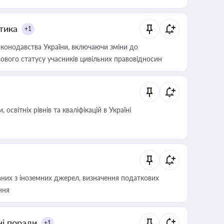
итика
+1
конодавства України, включаючи зміни до
ового статусу учасників цивільних правовідносин
світніх рівнів та кваліфікацій в Україні
аних з іноземних джерел, визначення податкових
ння
ні поради
+1