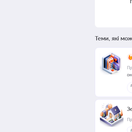
Теми, які мож
Пр
он
З
Пр