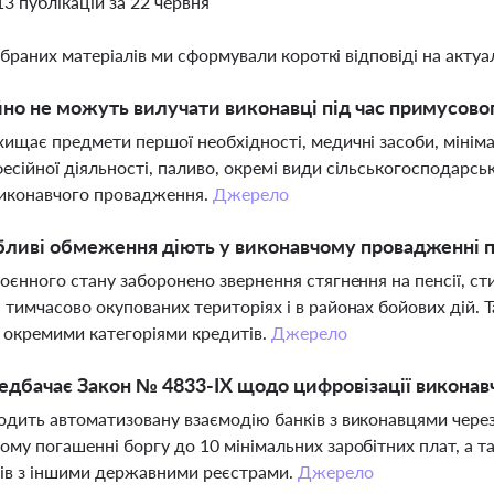
13 публікацій за 22 червня
ібраних матеріалів ми сформували короткі відповіді на актуал
но не можуть вилучати виконавці під час примусово
хищає предмети першої необхідності, медичні засоби, мінім
есійної діяльності, паливо, окремі види сільськогосподарсь
виконавчого провадження.
Джерело
бливі обмеження діють у виконавчому провадженні пі
воєнного стану заборонено звернення стягнення на пенсії, ст
 тимчасово окупованих територіях і в районах бойових дій. 
 окремими категоріями кредитів.
Джерело
дбачає Закон № 4833-IX щодо цифровізації виконав
одить автоматизовану взаємодію банків з виконавцями чере
ому погашенні боргу до 10 мінімальних заробітних плат, а
ів з іншими державними реєстрами.
Джерело