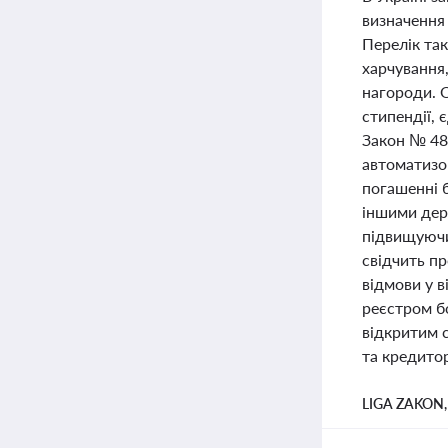
визначення 
Перелік так
харчування,
нагороди. О
стипендії, 
Закон № 48
автоматизо
погашенні б
іншими дер
підвищуючи 
свідчить п
відмови у 
реєстром б
відкритим 
та кредито
LIGA ZAKON