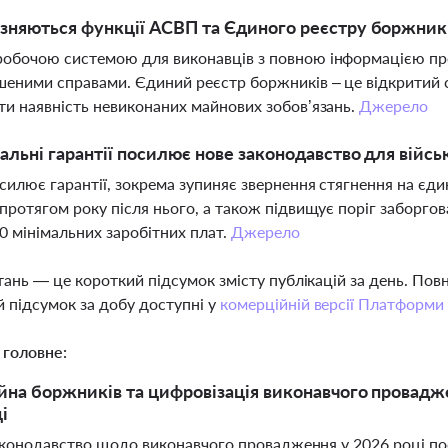
ізняються функції АСВП та Єдиного реєстру боржник
обочою системою для виконавців з повною інформацією пр
шеними справами. Єдиний реєстр боржників – це відкритий 
ти наявність невиконаних майнових зобов’язань.
Джерело
іальні гарантії посилює нове законодавство для війс
силює гарантії, зокрема зупиняє звернення стягнення на єд
 протягом року після нього, а також підвищує поріг заборго
50 мінімальних заробітних плат.
Джерело
тань — це короткий підсумок змісту публікацій за день. По
 підсумок за добу доступні у
комерційній версії Платформи
 головне:
йна боржників та цифровізація виконавчого проваджен
і
законодавство щодо виконавчого провадження у 2026 році по