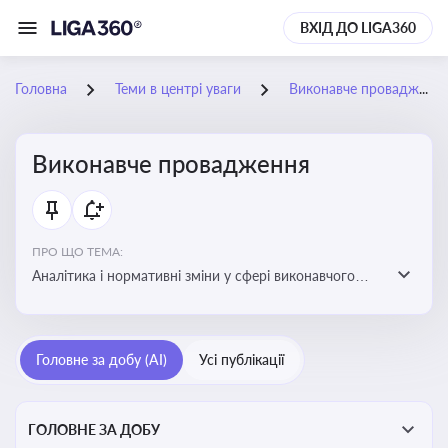
ВХІД ДО LIGA360
Головна
Теми в центрі уваги
Виконавче провадження
Виконавче провадження
ПРО ЩО ТЕМА:
Аналітика і нормативні зміни у сфері виконавчого
провадження та примусового виконання рішень:
огляди по виконавчих документах, відкриттю та
завершенню проваджень, діяльності державних і
Головне за добу (AI)
Усі публікації
приватних виконавців
ГОЛОВНЕ ЗА ДОБУ