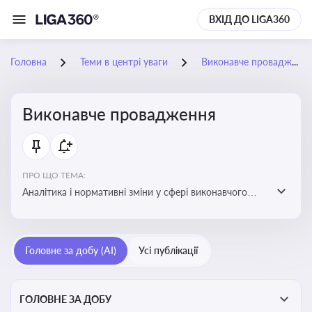
ВХІД ДО LIGA360
Головна
Теми в центрі уваги
Виконавче провадження
Виконавче провадження
ПРО ЩО ТЕМА:
Аналітика і нормативні зміни у сфері виконавчого
провадження та примусового виконання рішень:
огляди по виконавчих документах, відкриттю та
завершенню проваджень, діяльності державних і
Головне за добу (AI)
Усі публікації
приватних виконавців
ГОЛОВНЕ ЗА ДОБУ