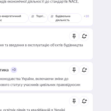
идів економічної діяльності до стандартів NACE,
о-енергетичний
Торгівля
Будівельна
+10
кс
діяльність
я та введення в експлуатацію об’єктів будівництва
итика
+3
конодавства України, включаючи зміни до
ового статусу учасників цивільних правовідносин
світніх рівнів та кваліфікацій в Україні