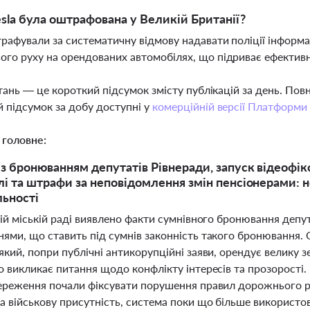
sla була оштрафована у Великій Британії?
трафували за систематичну відмову надавати поліції інформа
го руху на орендованих автомобілях, що підриває ефекти
тань — це короткий підсумок змісту публікацій за день. По
 підсумок за добу доступні у
комерційній версії Платформи
 головне:
з бронюванням депутатів Рівнеради, запуск відеофі
і та штрафи за неповідомлення змін пенсіонерами: н
льності
ій міській раді виявлено факти сумнівного бронювання депута
ями, що ставить під сумнів законність такого бронювання.
кий, попри публічні антикорупційні заяви, орендує велику з
о викликає питання щодо конфлікту інтересів та прозорості
ереження почали фіксувати порушення правил дорожнього ру
а військову присутність, система поки що більше використо