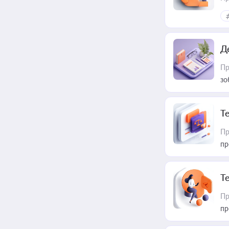
Д
Пр
зо
T
Пр
пр
T
Пр
пр