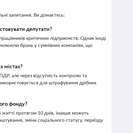
ьні запитання. Ви дізнаєтесь:
истовувати депутати?
 працівників критичних підприємств. Однак іноді
рмлюючи бронь у сумнівних компаніях, що
х містах?
ПДР, але через відсутність контролю та
е використовується для штрафування дрібних
ного фонду?
 житті протягом 10 днів, інакше можуть
штування, зміни соціального статусу, переїзду