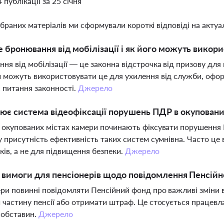
4 публікації за 25 січня
ібраних матеріалів ми сформували короткі відповіді на актуал
 бронювання від мобілізації і як його можуть викор
ня від мобілізації — це законна відстрочка від призову для
 можуть використовувати це для ухилення від служби, офо
 питання законності.
Джерело
ює система відеофіксації порушень ПДР в окуповани
 окупованих містах камери починають фіксувати порушення 
у присутність ефективність таких систем сумнівна. Часто ц
ів, а не для підвищення безпеки.
Джерело
і вимоги для пенсіонерів щодо повідомлення Пенсій
ри повинні повідомляти Пенсійний фонд про важливі зміни в
 частину пенсії або отримати штраф. Це стосується працевла
 обставин.
Джерело