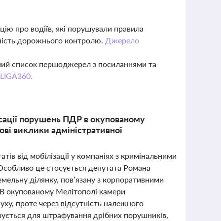
цію про водіїв, які порушували правила
вність дорожнього контролю.
Джерело
вний список першоджерел з посиланнями та
 LIGA360.
ксації порушень ПДР в окупованому
ові виклики адміністративної
тів від мобілізації у компаніях з кримінальними
 Особливо це стосується депутата Романа
емельну ділянку, пов’язану з корпоративними
. В окупованому Мелітополі камери
ху, проте через відсутність належного
вується для штрафування дрібних порушників,