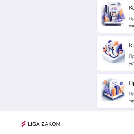
К
Пр
ух
К
Пр
ус
П
Пр
тл