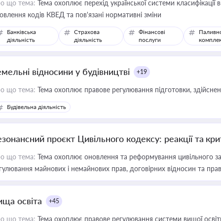
о що тема:
Тема охоплює перехід української системи класифікації в
овлення кодів КВЕД та пов'язані нормативні зміни
Банківська
Страхова
Фінансові
Паливн
діяльність
діяльність
послуги
компле
емельні відносини у будівництві
+19
о що тема:
Тема охоплює правове регулювання підготовки, здійсненн
Будівельна діяльність
езонансний проєкт Цивільного кодексу: реакції та кр
о що тема:
Тема охоплює оновлення та реформування цивільного за
гулювання майнових і немайнових прав, договірних відносин та прав
ища освіта
+45
о що тема:
Тема охоплює правове регулювання системи вищої освіти, о