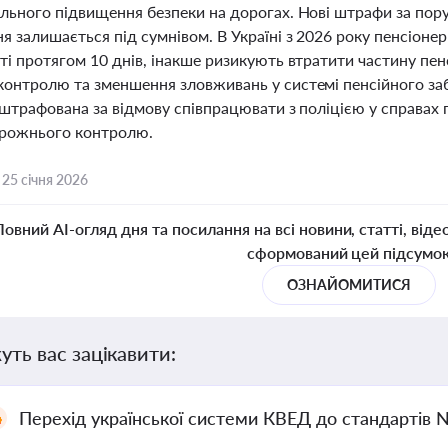
ального підвищення безпеки на дорогах. Нові штрафи за пор
я залишається під сумнівом. В Україні з 2026 року пенсіоне
ті протягом 10 днів, інакше ризикують втратити частину пен
контролю та зменшення зловживань у системі пенсійного заб
 оштрафована за відмову співпрацювати з поліцією у справах
рожнього контролю.
,
25 січня 2026
Повний AI-огляд дня та посилання на всі новини, статті, віде
сформований цей підсумо
ОЗНАЙОМИТИСЯ
уть вас зацікавити:
Перехід української системи КВЕД до стандартів 