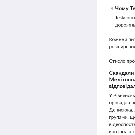
Чому Te
Tesla ош
дорожньо
Кожне з пи
розширений
Стисло про
Скандали 
Мелітопол
відповіда
У Рівненськ
провадженн
Денисюка, я
групами, щ
відеоспост
контролю т