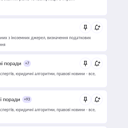
аних з іноземних джерел, визначення податкових
ння
ні поради
+7
пертів, юридичні алгоритми, правові новини - все,
ні поради
+93
пертів, юридичні алгоритми, правові новини - все,