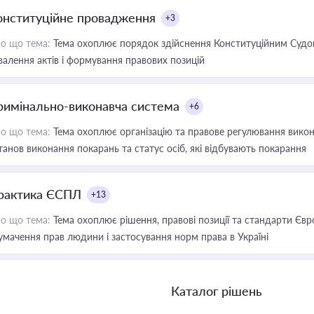
онституційне провадження
+3
о що тема:
Тема охоплює порядок здійснення Конституційним Судом
валення актів і формування правових позицій
римінально-виконавча система
+6
о що тема:
Тема охоплює організацію та правове регулювання викона
танов виконання покарань та статус осіб, які відбувають покарання
рактика ЄСПЛ
+13
о що тема:
Тема охоплює рішення, правові позиції та стандарти Євр
умачення прав людини і застосування норм права в Україні
Каталог рішень