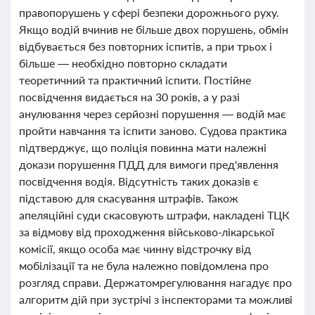
правопорушень у сфері безпеки дорожнього руху.
Якщо водій вчинив не більше двох порушень, обмін
відбувається без повторних іспитів, а при трьох і
більше — необхідно повторно складати
теоретичний та практичний іспити. Постійне
посвідчення видається на 30 років, а у разі
анулювання через серйозні порушення — водій має
пройти навчання та іспити заново. Судова практика
підтверджує, що поліція повинна мати належні
докази порушення ПДД для вимоги пред'явлення
посвідчення водія. Відсутність таких доказів є
підставою для скасування штрафів. Також
апеляційні суди скасовують штрафи, накладені ТЦК
за відмову від проходження військово-лікарської
комісії, якщо особа має чинну відстрочку від
мобілізації та не була належно повідомлена про
розгляд справи. Держатомрегулювання нагадує про
алгоритм дій при зустрічі з інспекторами та можливі