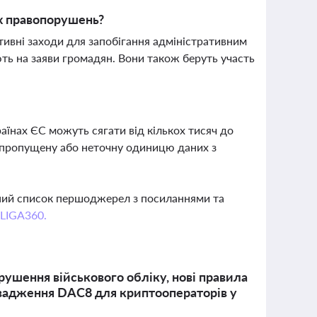
их правопорушень?
ивні заходи для запобігання адміністративним
ь на заяви громадян. Вони також беруть участь
аїнах ЄС можуть сягати від кількох тисяч до
у пропущену або неточну одиницю даних з
вний список першоджерел з посиланнями та
 LIGA360.
рушення військового обліку, нові правила
овадження DAC8 для криптооператорів у