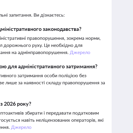
ьні запитання. Ви дізнаєтесь:
дміністративного законодавства?
міністративні правопорушення, зокрема норми,
л дорожнього руху. Це необхідно для
ування на адмінправопорушення.
Джерело
ою для адміністративного затримання?
тивного затримання особи поліцією без
е лише за наявності складу правопорушення за
з 2026 року?
иптоактивів збирати і передавати податковим
тосується навіть неліцензованих операторів, які
ення.
Джерело