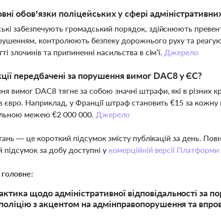
овні обов’язки поліцейських у сфері адміністративн
ькі забезпечують громадський порядок, здійснюють превент
ушенням, контролюють безпеку дорожнього руху та реагуют
тті злочинів та припиненні насильства в сім’ї.
Джерело
кції передбачені за порушення вимог DAC8 у ЄС?
я вимог DAC8 тягне за собою значні штрафи, які в різних кр
в євро. Наприклад, у Франції штраф становить €15 за кожн
льною межею €2 000 000.
Джерело
тань — це короткий підсумок змісту публікацій за день. По
 підсумок за добу доступні у
комерційній версії Платформи
 головне:
актика щодо адміністративної відповідальності за по
 поліцію з акцентом на адмінправопорушення та впр