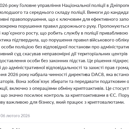
26 року Головне управління Національної поліції в Дніпроп
молодшого та середнього складу поліції. Вимоги до кандида
тивні правопорушення, що є ключовим для ефективного запоб
 зокрема порушення правил дорожнього руху. Пропонуються к
кар’єрного росту, що робить службу в поліції привабливою д
ктика підтвердила, що порушення правил військового обліку
 особи поліцією без відповідної постанови про адміністра
ивний суд скасував неправомірні дії територіальних центрів
 доставлення особи без законних підстав. Це рішення підкр
 до адміністративної відповідальності та захисті прав гро
ічня 2026 року набрала чинності директива DAC8, яка встано
аторів. Вона зобов’язує збирати та передавати податковим 
акції, включно з операціями обміну криптоактивів. Це стосуєт
, що значно посилює контроль за криптоактивами в ЄС. Пор
ву важливою для бізнесу, який працює з криптовалютами.
,
06 лютого 2026