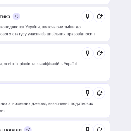
итика
+3
конодавства України, включаючи зміни до
ового статусу учасників цивільних правовідносин
світніх рівнів та кваліфікацій в Україні
аних з іноземних джерел, визначення податкових
ння
ні поради
+7