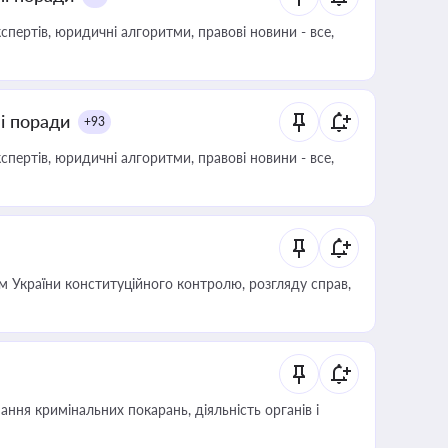
пертів, юридичні алгоритми, правові новини - все,
ні поради
+93
пертів, юридичні алгоритми, правові новини - все,
 України конституційного контролю, розгляду справ,
ння кримінальних покарань, діяльність органів і