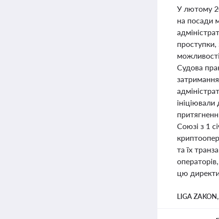
У лютому 20
на посади 
адміністра
проступки,
можливості 
Судова пра
затримання
адміністрат
ініціювали
притягненні
Союзі з 1 с
криптоопер
та їх транз
операторів
цю директи
LIGA ZAKON