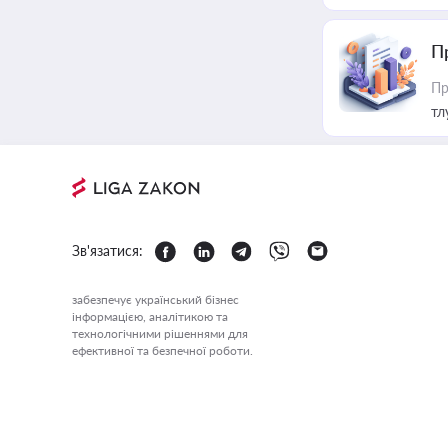
П
Пр
тл
Зв'язатися:
забезпечує український бізнес
інформацією, аналітикою та
технологічними рішеннями для
ефективної та безпечної роботи.