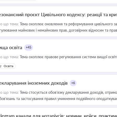
езонансний проєкт Цивільного кодексу: реакції та кр
о що тема:
Тема охоплює оновлення та реформування цивільного за
гулювання майнових і немайнових прав, договірних відносин та прав
ища освіта
+45
о що тема:
Тема охоплює правове регулювання системи вищої освіти, о
Освіта
екларування іноземних доходів
+6
о що тема:
Тема стосується обов’язку декларування доходів, отрим
бов’язань та застосування правил уникнення подвійного оподаткува
elegram канали для нотаріусів: новини, кейси, практич