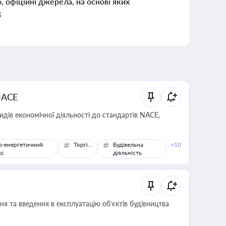
о, офіційні джерела, на основі яких
к
NACE
идів економічної діяльності до стандартів NACE,
о-енергетичний
Торгівля
Будівельна
+10
кс
діяльність
я та введення в експлуатацію об’єктів будівництва