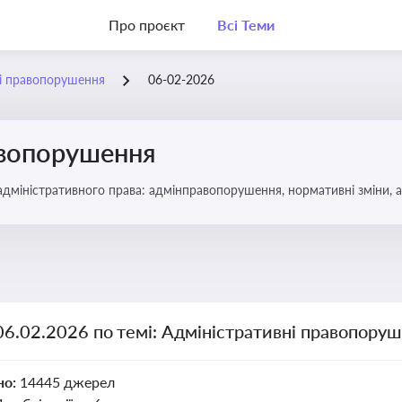
Про проєкт
Всі Теми
ні правопорушення
06-02-2026
авопорушення
 адміністративного права: адмінправопорушення, нормативні зміни, 
06.02.2026 по темі: Адміністративні правопору
но:
14445 джерел