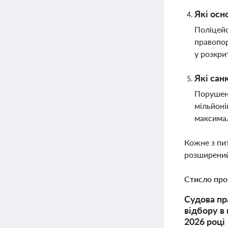
Які осн
Поліцейс
правопор
у розкри
Які сан
Порушенн
мільйоні
максима
Кожне з пи
розширений
Стисло про
Судова пр
відбору в
2026 році