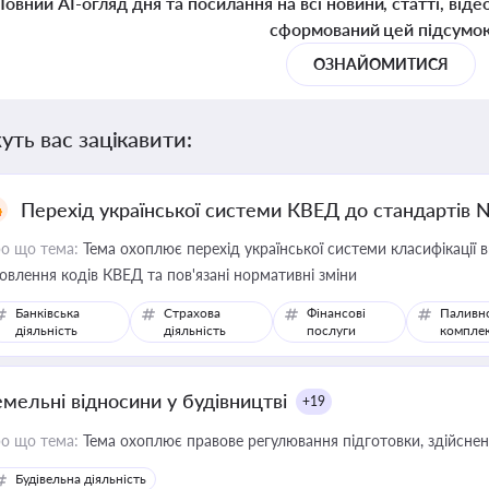
Повний AI-огляд дня та посилання на всі новини, статті, віде
сформований цей підсумо
ОЗНАЙОМИТИСЯ
уть вас зацікавити:
Перехід української системи КВЕД до стандартів 
о що тема:
Тема охоплює перехід української системи класифікації в
овлення кодів КВЕД та пов'язані нормативні зміни
Банківська
Страхова
Фінансові
Паливн
діяльність
діяльність
послуги
компле
емельні відносини у будівництві
+19
о що тема:
Тема охоплює правове регулювання підготовки, здійсненн
Будівельна діяльність