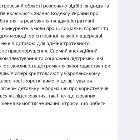
етровській області розпочало відбір кандидатів
тів включають знання Кодексу України про
ігання та реагування на адміністративні
онкурентні умови праці, соціальні гарантії та
ля молоді, орієнтованої на зміни в державі.
 не є підставою для адміністративного
тивне правопорушення. Сьомий апеляційний
 комплектування та соціальної підтримки, які
еслює важливість дотримання законодавства при
мадян. У сфері криптовалют у Європейському
влює нові жорсткі вимоги до звітування
органам детальну інформацію про користувачів
ься як ліцензованих, так і неліцензованих
ушення вимог тягне значні штрафи, що робить