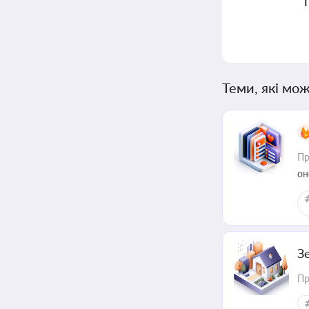
Теми, які мож
Пр
он
З
Пр