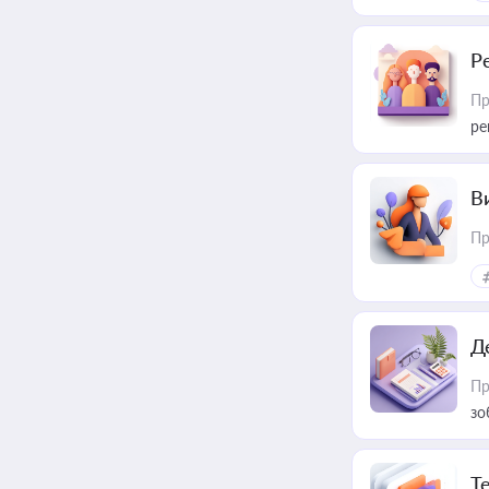
Р
Пр
ре
В
Пр
Д
Пр
зо
T