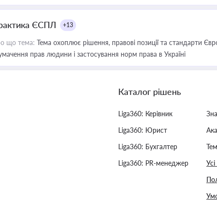
рактика ЄСПЛ
+13
о що тема:
Тема охоплює рішення, правові позиції та стандарти Євр
умачення прав людини і застосування норм права в Україні
Каталог рішень
Liga360: Керівник
Зн
Liga360: Юрист
Ак
Liga360: Бухгалтер
Тем
Liga360: PR-менеджер
Усі
Пол
Умо