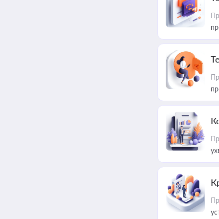
Пр
пр
T
Пр
пр
К
Пр
ух
К
Пр
ус