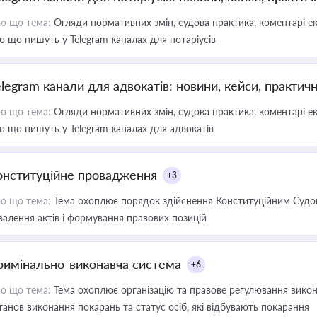
о що тема:
Огляди нормативних змін, судова практика, коментарі екс
о що пишуть у Telegram каналах для нотаріусів
elegram канали для адвокатів: новини, кейси, практич
о що тема:
Огляди нормативних змін, судова практика, коментарі екс
о що пишуть у Telegram каналах для адвокатів
онституційне провадження
+3
о що тема:
Тема охоплює порядок здійснення Конституційним Судом
валення актів і формування правових позицій
римінально-виконавча система
+6
о що тема:
Тема охоплює організацію та правове регулювання викона
танов виконання покарань та статус осіб, які відбувають покарання