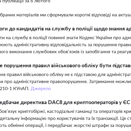
4 публікації за 6 лютого
ібраних матеріалів ми сформували короткі відповіді на актуал
оги до кандидатів на службу в поліції щодо знання а
и на службу в поліції повинні знати Кодекс України про ад
юють адміністративну відповідальність за порушення прави
ого виконання службових обов’язків із запобігання та реаг
 порушення правил військового обліку бути підстав
я правил військового обліку не є підставою для адміністра
и про адміністративне правопорушення. Затримання можлив
 210-1 КУпАП.
Джерело
дбачає директива DAC8 для криптооператорів у ЄС 
ов’язує криптобіржі, кастодіальні гаманці та операторів кр
детальну інформацію про користувачів та їх транзакції. Це с
ть обмінні операції, і передбачає жорсткі штрафи за поруш