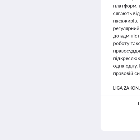
платформ, 
сягають від
пасажирів. 
регулярний 
до адмініс
роботу такс
правосуддя
підкреслюю
одна одну.
правовій си
LIGA ZAKON