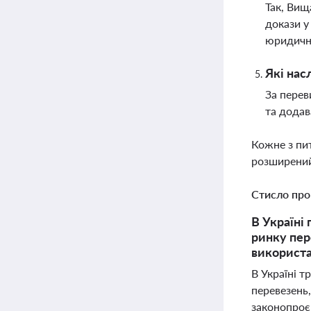
Так, Вищ
докази у
юридичн
Які нас
За перев
та додав
Кожне з пи
розширений
Стисло про
В Україні 
ринку пер
використа
В Україні 
перевезень,
законопроє