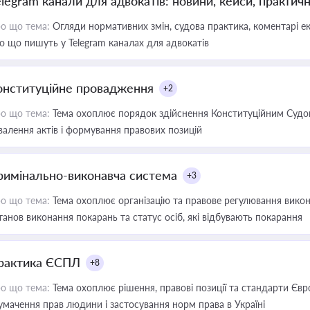
elegram канали для адвокатів: новини, кейси, практич
о що тема:
Огляди нормативних змін, судова практика, коментарі екс
о що пишуть у Telegram каналах для адвокатів
онституційне провадження
+2
о що тема:
Тема охоплює порядок здійснення Конституційним Судом
валення актів і формування правових позицій
римінально-виконавча система
+3
о що тема:
Тема охоплює організацію та правове регулювання викона
танов виконання покарань та статус осіб, які відбувають покарання
рактика ЄСПЛ
+8
о що тема:
Тема охоплює рішення, правові позиції та стандарти Євр
умачення прав людини і застосування норм права в Україні