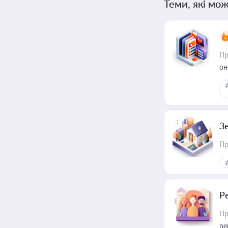
Теми, які мож
Пр
он
З
Пр
Р
Пр
ре