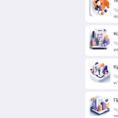
T
Пр
пр
К
Пр
ух
К
Пр
ус
П
Пр
тл