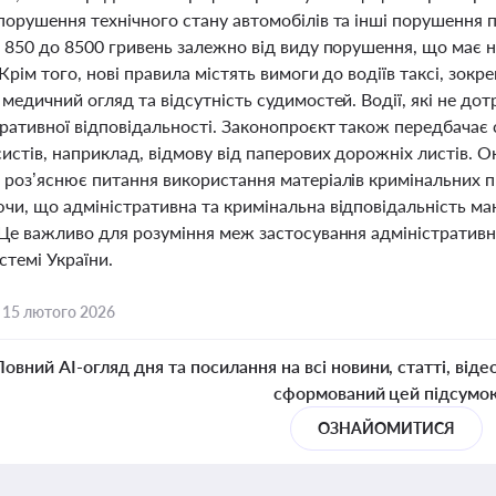
порушення технічного стану автомобілів та інші порушення 
 850 до 8500 гривень залежно від виду порушення, що має на
Крім того, нові правила містять вимоги до водіїв таксі, зок
медичний огляд та відсутність судимостей. Водії, які не д
тративної відповідальності. Законопроєкт також передбачає
истів, наприклад, відмову від паперових дорожніх листів. 
 роз’яснює питання використання матеріалів кримінальних п
чи, що адміністративна та кримінальна відповідальність м
 Це важливо для розуміння меж застосування адміністративн
стемі України.
,
15 лютого 2026
Повний AI-огляд дня та посилання на всі новини, статті, віде
сформований цей підсумо
ОЗНАЙОМИТИСЯ