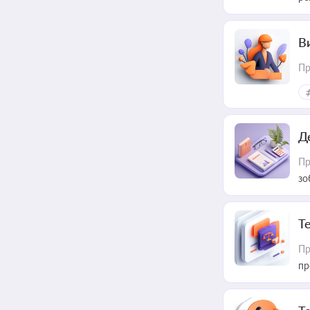
В
Пр
Д
Пр
зо
T
Пр
пр