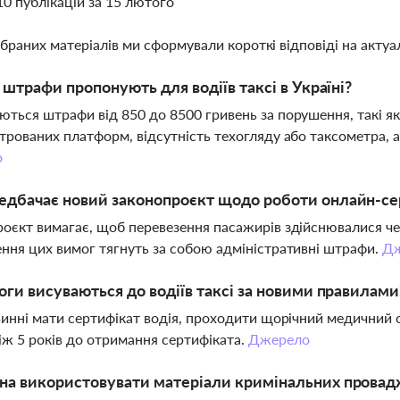
10 публікацій за 15 лютого
ібраних матеріалів ми сформували короткі відповіді на актуал
і штрафи пропонують для водіїв таксі в Україні?
ться штрафи від 850 до 8500 гривень за порушення, такі як
трованих платформ, відсутність техогляду або таксометра, 
о
дбачає новий законопроєкт щодо роботи онлайн-серв
оєкт вимагає, щоб перевезення пасажирів здійснювалися че
ння цих вимог тягнуть за собою адміністративні штрафи.
Д
оги висуваються до водіїв таксі за новими правилами
винні мати сертифікат водія, проходити щорічний медичний
іж 5 років до отримання сертифіката.
Джерело
а використовувати матеріали кримінальних провадж