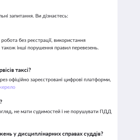
ьні запитання. Ви дізнаєтесь:
 робота без реєстрації, використання
а також інші порушення правил перевезень.
ісів таксі?
рез офіційно зареєстровані цифрові платформи,
жерело
?
 огляд, не мати судимостей і не порушувати ПДД
ень у дисциплінарних справах суддів?