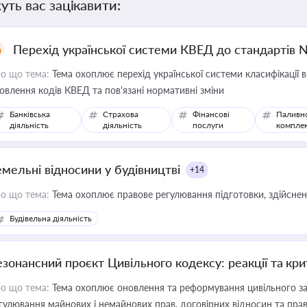
уть вас зацікавити:
Перехід української системи КВЕД до стандартів 
о що тема:
Тема охоплює перехід української системи класифікації в
овлення кодів КВЕД та пов'язані нормативні зміни
Банківська
Страхова
Фінансові
Паливн
діяльність
діяльність
послуги
компле
емельні відносини у будівництві
+14
о що тема:
Тема охоплює правове регулювання підготовки, здійсненн
Будівельна діяльність
езонансний проєкт Цивільного кодексу: реакції та кр
о що тема:
Тема охоплює оновлення та реформування цивільного за
гулювання майнових і немайнових прав, договірних відносин та прав