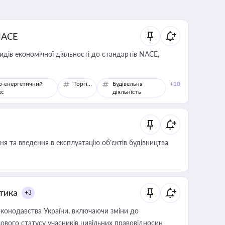
NACE
идів економічної діяльності до стандартів NACE,
о-енергетичний
Торгівля
Будівельна
+10
кс
діяльність
я та введення в експлуатацію об’єктів будівництва
итика
+3
конодавства України, включаючи зміни до
ового статусу учасників цивільних правовідносин