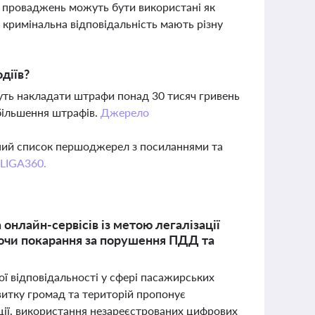
х проваджень можуть бути використані як
 кримінальна відповідальність мають різну
діїв?
уть накладати штрафи понад 30 тисяч гривень
збільшення штрафів.
Джерело
вний список першоджерел з посиланнями та
 LIGA360.
 онлайн-сервісів із метою легалізації
аючи покарання за порушення ПДД та
ї відповідальності у сфері пасажирських
звитку громад та територій пропонує
ації, використання незареєстрованих цифрових