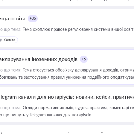
ища освіта
+35
о що тема:
Тема охоплює правове регулювання системи вищої освіти, о
Освіта
екларування іноземних доходів
+6
о що тема:
Тема стосується обов’язку декларування доходів, отрим
бов’язань та застосування правил уникнення подвійного оподаткува
elegram канали для нотаріусів: новини, кейси, практич
о що тема:
Огляди нормативних змін, судова практика, коментарі екс
о що пишуть у Telegram каналах для нотаріусів