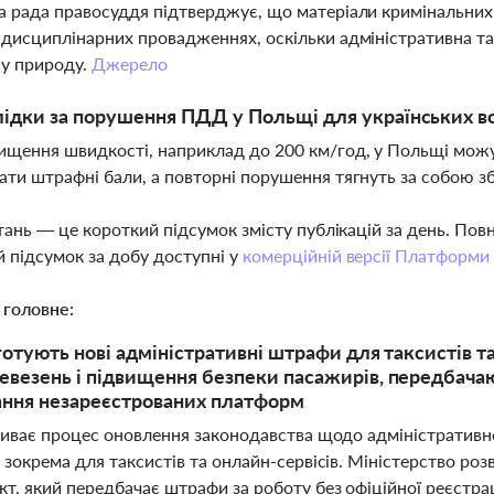
а рада правосуддя підтверджує, що матеріали кримінальни
 дисциплінарних провадженнях, оскільки адміністративна та
у природу.
Джерело
лідки за порушення ПДД у Польщі для українських во
ищення швидкості, наприклад до 200 км/год, у Польщі мож
ати штрафні бали, а повторні порушення тягнуть за собою 
тань — це короткий підсумок змісту публікацій за день. По
 підсумок за добу доступні у
комерційній версії Платформи
 головне:
готують нові адміністративні штрафи для таксистів та
евезень і підвищення безпеки пасажирів, передбач
ння незареєстрованих платформ
триває процес оновлення законодавства щодо адміністративно
 зокрема для таксистів та онлайн-сервісів. Міністерство ро
кт, який передбачає штрафи за роботу без офіційної реєстр