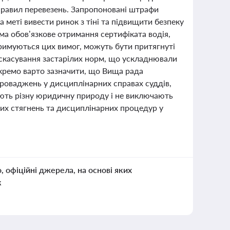
правил перевезень. Запропоновані штрафи
 меті вивести ринок з тіні та підвищити безпеку
рема обов’язкове отримання сертифіката водія,
отримуються цих вимог, можуть бути притягнуті
 скасування застарілих норм, що ускладнювали
Окремо варто зазначити, що Вища рада
роваджень у дисциплінарних справах суддів,
ають різну юридичну природу і не виключають
их стягнень та дисциплінарних процедур у
о, офіційні джерела, на основі яких
к