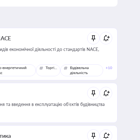
NACE
идів економічної діяльності до стандартів NACE,
о-енергетичний
Торгівля
Будівельна
+10
кс
діяльність
я та введення в експлуатацію об’єктів будівництва
итика