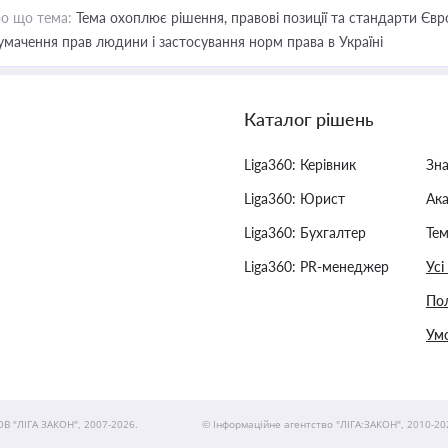
о що тема:
Тема охоплює рішення, правові позиції та стандарти Євр
умачення прав людини і застосування норм права в Україні
Каталог рішень
Liga360: Керівник
Зн
Liga360: Юрист
Ак
Liga360: Бухгалтер
Тем
Liga360: PR-менеджер
Усі
Пол
Умо
ОВ "ЛІГА ЗАКОН", 2007-2026.
© Інформаційне агентство "ЛІГА:ЗАКОН", 2010-20