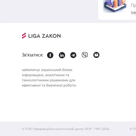
Пр
тл
Зв'язатися:
забезпечує український бізнес
інформацією, аналітикою та
технологічними рішеннями для
ефективної та безпечної роботи.
© ТОВ "інформаційно-аналітичний центр ЛІГА", 1991-2026.
© Т