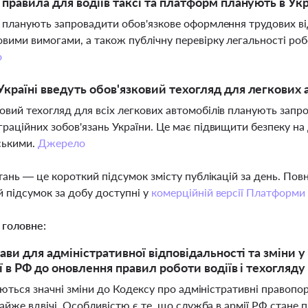
і правила для водіїв таксі та платформ планують в Укр
і планують запровадити обов'язкове оформлення трудових від
овими вимогами, а також публічну перевірку легальності роб
о
Україні введуть обов'язковий техогляд для легкових 
овий техогляд для всіх легкових автомобілів планують запр
граційних зобов'язань України. Це має підвищити безпеку на 
ськими.
Джерело
тань — це короткий підсумок змісту публікацій за день. По
 підсумок за добу доступні у
комерційній версії Платформи
 головне:
тави для адміністративної відповідальності та зміни 
 в РФ до оновлення правил роботи водіїв і техогляду 
уються значні зміни до Кодексу про адміністративні правопо
айже вдвічі. Особливістю є те, що служба в армії РФ стане 