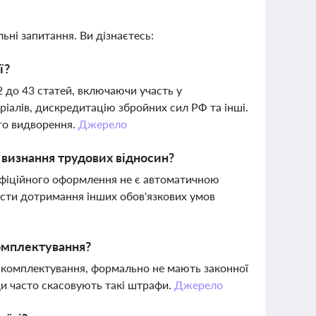
ьні запитання. Ви дізнаєтесь:
ї?
2 до 43 статей, включаючи участь у
іалів, дискредитацію збройних сил РФ та інші.
го видворення.
Джерело
 визнання трудових відносин?
офіційного оформлення не є автоматичною
ести дотримання інших обов'язкових умов
омплектування?
 комплектування, формально не мають законної
ди часто скасовують такі штрафи.
Джерело