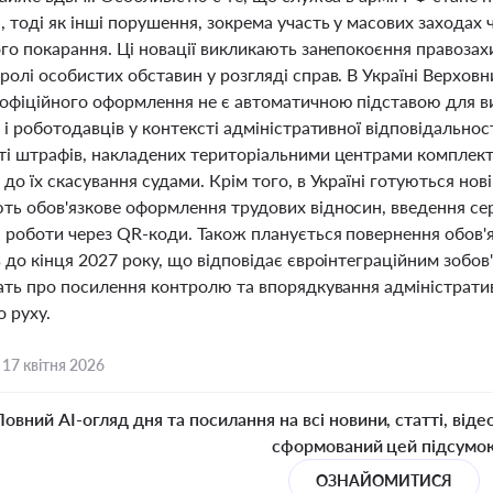
 тоді як інші порушення, зокрема участь у масових заходах
ого покарання. Ці новації викликають занепокоєння правоза
ролі особистих обставин у розгляді справ. В Україні Верхов
 офіційного оформлення не є автоматичною підставою для в
 і роботодавців у контексті адміністративної відповідальн
ті штрафів, накладених територіальними центрами комплект
до їх скасування судами. Крім того, в Україні готуються нові
ь обов'язкове оформлення трудових відносин, введення серт
 роботи через QR-коди. Також планується повернення обов'я
 до кінця 2027 року, що відповідає євроінтеграційним зобов
ать про посилення контролю та впорядкування адміністративн
 руху.
,
17 квітня 2026
Повний AI-огляд дня та посилання на всі новини, статті, віде
сформований цей підсумо
ОЗНАЙОМИТИСЯ