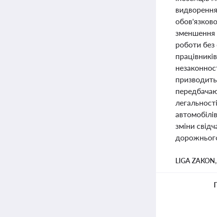
видворення,
обов'язков
зменшення 
роботи без
працівників
незаконнос
призводить 
передбачают
легальності
автомобілів
зміни свідч
дорожнього
LIGA ZAKON