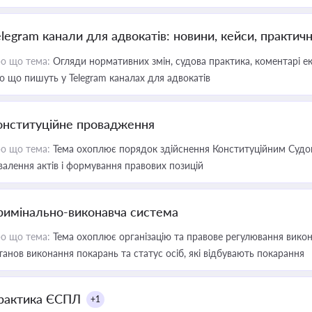
elegram канали для адвокатів: новини, кейси, практич
о що тема:
Огляди нормативних змін, судова практика, коментарі екс
о що пишуть у Telegram каналах для адвокатів
онституційне провадження
о що тема:
Тема охоплює порядок здійснення Конституційним Судом
валення актів і формування правових позицій
римінально-виконавча система
о що тема:
Тема охоплює організацію та правове регулювання викона
танов виконання покарань та статус осіб, які відбувають покарання
рактика ЄСПЛ
+1