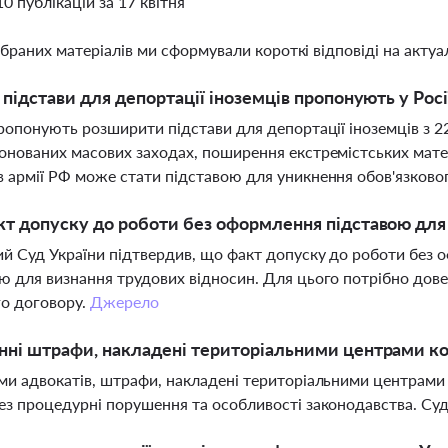
10 публікацій за 17 квітня
ібраних матеріалів ми сформували короткі відповіді на актуал
і підстави для депортації іноземців пропонують у Росі
пропонують розширити підстави для депортації іноземців з 2
онованих масових заходах, поширення екстремістських матер
 армії РФ може стати підставою для уникнення обов'язково
кт допуску до роботи без оформлення підставою для
й Суд України підтвердив, що факт допуску до роботи без 
ю для визнання трудових відносин. Для цього потрібно дов
о договору.
Джерело
нні штрафи, накладені територіальними центрами к
ми адвокатів, штрафи, накладені територіальними центрами
ез процедурні порушення та особливості законодавства. Су