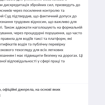
 чи дискредитація збройних сил, призведуть до
хисників через посилення контролю та
ний Суд підтвердив, що фактичний допуск до
изнання трудових відносин, що важливо для
ості. Також адвокати наголошують на формальній
ування, через процедурні порушення, що часто
 правила для водіїв таксі та платформ, які
ифікатів водія та публічну перевірку
зкового техогляду для всіх легкових
'язанням і має підвищити безпеку на дорогах. Ці
ої відповідальності у сфері праці та
о, офіційні джерела, на основі яких
к