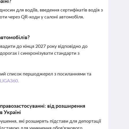
аїні?
носин для водіїв, введення сертифікатів водія з
оти через QR-коди у салоні автомобіля.
автомобілів?
овадити до кінця 2027 року відповідно до
дорогах і синхронізувати стандарти з
вний список першоджерел з посиланнями та
 LIGA360.
у правозастосуванні: від розширення
в Україні
рушення, які розширять підстави для депортації
підставою для уникнення обов'язкового