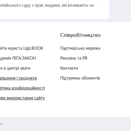
опейського суду з прав людини, які впливають на
Співробітництво
айти юриста Liga:BOOK
Партнерська мережа
адемія ЛІГА:ЗАКОН
Реклама та PR
и в центрі уваги
Контакти
 рішення і продукти
Підтримка абонентів
ітика конфіденційності
ви використання сайту
26.