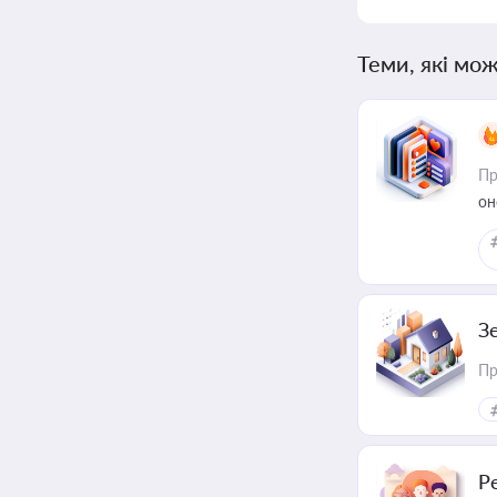
Теми, які мож
Пр
он
З
Пр
Р