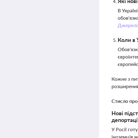
Які нов
В Україн
обов'язк
Джерел
Коли в 
Обов'язк
євроінте
європей
Кожне з пи
розширений
Стисло про
Нові підс
депортації
У Росії гот
іноземців м