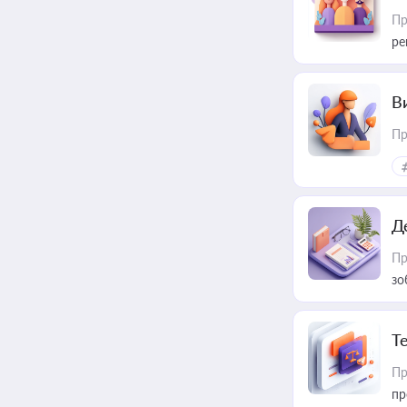
Пр
ре
В
Пр
Д
Пр
зо
T
Пр
пр