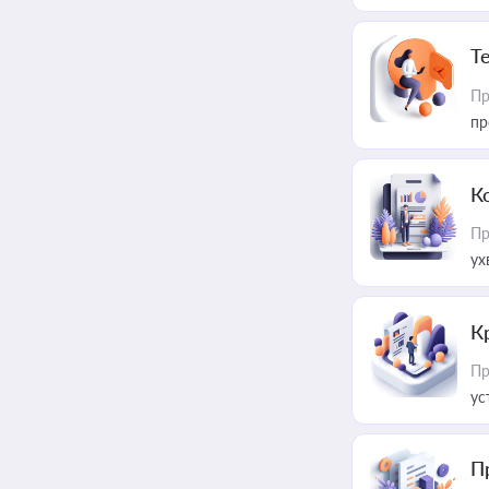
T
Пр
пр
К
Пр
ух
К
Пр
ус
П