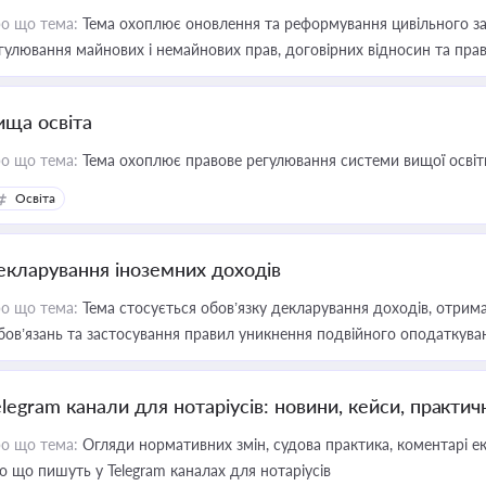
о що тема:
Тема охоплює оновлення та реформування цивільного за
гулювання майнових і немайнових прав, договірних відносин та прав
ища освіта
о що тема:
Тема охоплює правове регулювання системи вищої освіти, о
Освіта
екларування іноземних доходів
о що тема:
Тема стосується обов’язку декларування доходів, отрим
бов’язань та застосування правил уникнення подвійного оподаткува
elegram канали для нотаріусів: новини, кейси, практич
о що тема:
Огляди нормативних змін, судова практика, коментарі екс
о що пишуть у Telegram каналах для нотаріусів