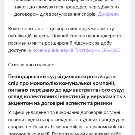
також дотримуватися процедур, передбачених
договором для врегулювання спорів.
Джерело
Кожне з питань — це короткий підсумок змісту
публікацій за день. Повний список першоджерел з
посиланнями та розширений підсумок за добу
доступні у
комерційній версії Платформи LIGA360.
Стисло про головне:
Господарський суд відмовився розглядати
спір про монополію комунальної компанії,
питання передано до адміністративного суду;
огляд колективних інвестицій у нерухомість з
акцентом на договірні аспекти та ризики
У сфері укладення та виконання договорів останні
новини свідчать про складність судових процедур у
спорах, пов’язаних із монополією та правомочністю
договорів концесії. Господарський суд визнав себе