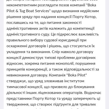
некомпетентним розглядати позов компанії "Boka
Pilot & Tug Boat Services" щодо визнання недійсним
рішення уряду про надання концесії Порту Котор,
пославшись на те, що питання законності
адміністративних актів належить до компетенції
адміністративного суду. Це підкреслює важливість
правильного вибору судової юрисдикції при
оскарженні договорів і рішень, що стосуються їх
укладення та виконання. Спір навколо договору
концесії демонструє типові проблеми договірних
відносин, зокрема питання монополії, порушення
принципів конкуренції, а також відповідальності за
невиконання договору. Компанія "Boka Pilot"
стверджує, що уряд зловживав інститутом
тимчасової концесії, що призвело до блокування
діяльності інших ліцензованих операторів. Водночас
представники Порту Котор та уряду заперечують ці
твердження, що створює підґрунтя для тривалих