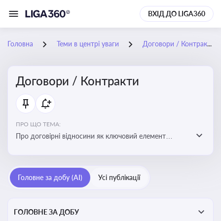
ВХІД ДО LIGA360
Головна
Теми в центрі уваги
Договори / Контракти
Договори / Контракти
ПРО ЩО ТЕМА:
Про договірні відносини як ключовий елемент
цивільного та комерційного права, що регулює
укладення договору, підписання договору, виконання
зобов’язань за договором та розірвання договору
Головне за добу (AI)
Усі публікації
ГОЛОВНЕ ЗА ДОБУ