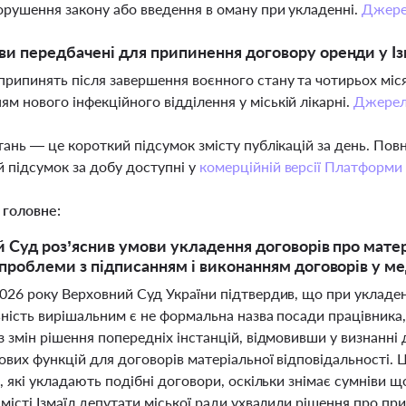
порушення закону або введення в оману при укладенні.
Джер
ви передбачені для припинення договору оренди у Із
припинять після завершення воєнного стану та чотирьох міс
ям нового інфекційного відділення у міській лікарні.
Джере
тань — це короткий підсумок змісту публікацій за день. По
 підсумок за добу доступні у
комерційній версії Платформи
 головне:
 Суд роз’яснив умови укладення договорів про матеріа
проблеми з підписанням і виконанням договорів у м
026 року Верховний Суд України підтвердив, що при укладен
ність вирішальним є не формальна назва посади працівника, а
з змін рішення попередніх інстанцій, відмовивши у визнанні
ових функцій для договорів матеріальної відповідальності. 
, які укладають подібні договори, оскільки знімає сумніви
 місті Ізмаїл депутати міської ради ухвалили рішення про 