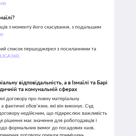
ело
маїлі?
яців з моменту його скасування, з подальшим
ло
вний список першоджерел з посиланнями та
 LIGA360.
льну відповідальність, а в Ізмаїлі та Барі
едичній та комунальній сферах
ні договору про повну матеріальну
 фактичні обов’язки, які він виконує. Суд
 договору недійсним, що підкреслює важливість
Це рішення має значення для роботодавців і
 щодо формальних вимог до посадових назв.
припинення договору оренди приміщень