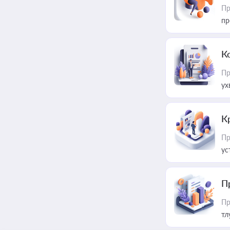
Пр
пр
К
Пр
ух
К
Пр
ус
П
Пр
тл