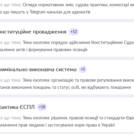
о що тема:
Огляди нормативних змін, судова практика, коментарі екс
о що пишуть у Telegram каналах для адвокатів
онституційне провадження
+12
о що тема:
Тема охоплює порядок здійснення Конституційним Судом
валення актів і формування правових позицій
римінально-виконавча система
+5
о що тема:
Тема охоплює організацію та правове регулювання викона
танов виконання покарань та статус осіб, які відбувають покарання
рактика ЄСПЛ
+18
о що тема:
Тема охоплює рішення, правові позиції та стандарти Євр
умачення прав людини і застосування норм права в Україні