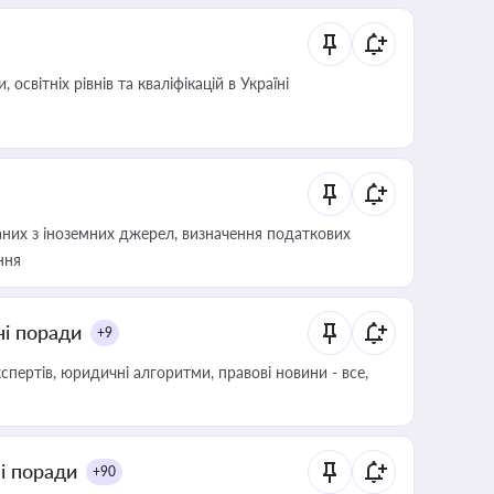
світніх рівнів та кваліфікацій в Україні
аних з іноземних джерел, визначення податкових
ння
ні поради
+9
пертів, юридичні алгоритми, правові новини - все,
ні поради
+90