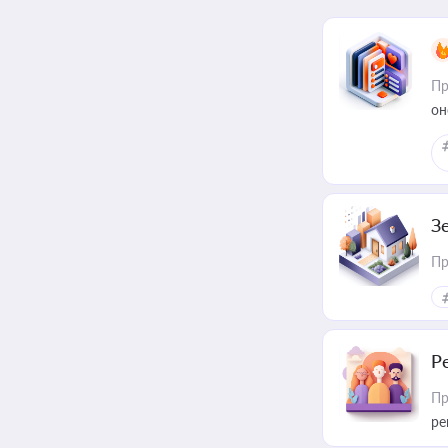
Пр
он
З
Пр
Р
Пр
ре