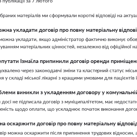
3 публікації за 7 лютого
ібраних матеріалів ми сформували короткі відповіді на актуал
жна укладати договір про повну матеріальну відпові
можна укладати, якщо адміністратор фактично виконує обов’я
уванням матеріальних цінностей, незалежно від офіційної н
путати Ізмаїла припинили договір оренди приміщень
ухвалено через законодавчі зміни та кластерний статус міськ
ня у складі міської лікарні з кращими умовами для пацієнтів 
блеми виникли з укладенням договору у комунальній 
 досі не підписала договір з муніципалітетом, має недостатн
еність щодо оплати, що ускладнює початок виконання дого
а оскаржити договір про повну матеріальну відповід
овір можна оскаржити після припинення трудових відносин, а