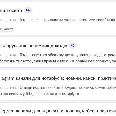
ища освіта
+46
о що тема:
Тема охоплює правове регулювання системи вищої освіти, о
Освіта
екларування іноземних доходів
+6
о що тема:
Тема стосується обов’язку декларування доходів, отрим
бов’язань та застосування правил уникнення подвійного оподаткува
elegram канали для нотаріусів: новини, кейси, практич
о що тема:
Огляди нормативних змін, судова практика, коментарі екс
о що пишуть у Telegram каналах для нотаріусів
elegram канали для адвокатів: новини, кейси, практич