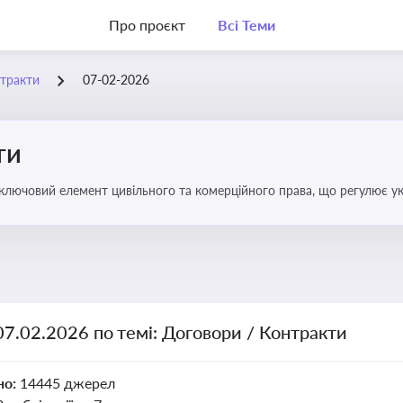
Про проєкт
Всі Теми
нтракти
07-02-2026
ти
 ключовий елемент цивільного та комерційного права, що регулює у
оговором та розірвання договору
07.02.2026 по темі: Договори / Контракти
но:
14445 джерел