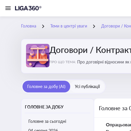
Головна
Теми в центрі уваги
Договори / Ко
Договори / Контрак
Про договірні відносини як
ПРО ЩО ТЕМА:
виконання зобов’язань за д
Головне за добу (AI)
Усі публікації
ГОЛОВНЕ ЗА ДОБУ
Головне за 
Головне за сьогодні
Опрацьова
04 серпня 2026