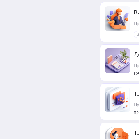
В
Пр
Д
Пр
зо
T
Пр
пр
T