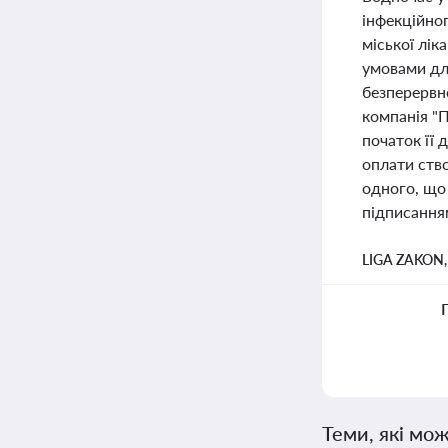
інфекційно
міської лік
умовами дл
безперервн
компанія "П
початок її 
оплати ств
одного, що 
підписання
LIGA ZAKON
Теми, які мож