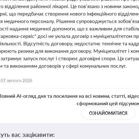
го відділення районної лікарні. Це пов’язано з новими зако
арні, що передбачає створення нового інфекційного відділенн
я медичного персоналу. Рішення супроводжується зобов’яза
ості надання медичної допомоги, що є важливим для стабіль
арковка-сервіс" досі не уклала договір з муніципалітетом 
діяльності. Відсутність договору, недостатнє технічне та ка
орюють ризики для виконання договору. Муніципалітет і ком
затримує запуск послуг і створює договірні спори. Ця ситу
м та виконанням договорів у сфері комунальних послуг.
,
07 лютого 2026
Повний AI-огляд дня та посилання на всі новини, статті, віде
сформований цей підсумо
ОЗНАЙОМИТИСЯ
уть вас зацікавити: