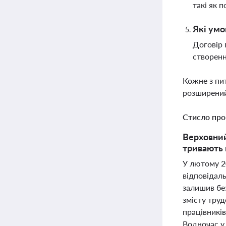
такі як 
Які умо
Договір 
створенн
Кожне з пи
розширений
Стисло про
Верховний
тривають 
У лютому 2
відповідаль
залишив бе
змісту труд
працівників
Водночас у