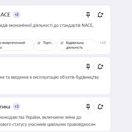
NACE
+2
идів економічної діяльності до стандартів NACE,
о-енергетичний
Торгівля
Будівельна
+10
кс
діяльність
я та введення в експлуатацію об’єктів будівництва
итика
+3
конодавства України, включаючи зміни до
ового статусу учасників цивільних правовідносин