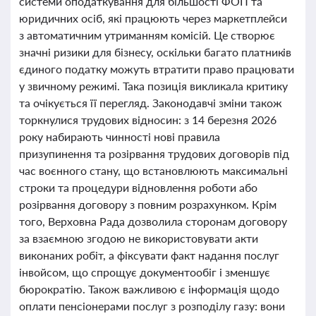
системи оподаткування для більшості ФОП та
юридичних осіб, які працюють через маркетплейси
з автоматичним утриманням комісій. Це створює
значні ризики для бізнесу, оскільки багато платників
єдиного податку можуть втратити право працювати
у звичному режимі. Така позиція викликала критику
та очікується її перегляд. Законодавчі зміни також
торкнулися трудових відносин: з 14 березня 2026
року набирають чинності нові правила
призупинення та розірвання трудових договорів під
час воєнного стану, що встановлюють максимальні
строки та процедури відновлення роботи або
розірвання договору з повним розрахунком. Крім
того, Верховна Рада дозволила сторонам договору
за взаємною згодою не використовувати акти
виконаних робіт, а фіксувати факт надання послуг
інвойсом, що спрощує документообіг і зменшує
бюрократію. Також важливою є інформація щодо
оплати пенсіонерами послуг з розподілу газу: вони