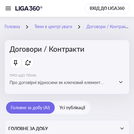
ВХІД ДО LIGA360
Головна
Теми в центрі уваги
Договори / Контракти
Договори / Контракти
ПРО ЩО ТЕМА:
Про договірні відносини як ключовий елемент
цивільного та комерційного права, що регулює
укладення договору, підписання договору, виконання
зобов’язань за договором та розірвання договору
Головне за добу (AI)
Усі публікації
ГОЛОВНЕ ЗА ДОБУ