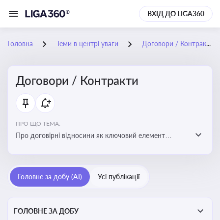
ВХІД ДО LIGA360
Головна
Теми в центрі уваги
Договори / Контракти
Договори / Контракти
ПРО ЩО ТЕМА:
Про договірні відносини як ключовий елемент
цивільного та комерційного права, що регулює
укладення договору, підписання договору, виконання
зобов’язань за договором та розірвання договору
Головне за добу (AI)
Усі публікації
ГОЛОВНЕ ЗА ДОБУ