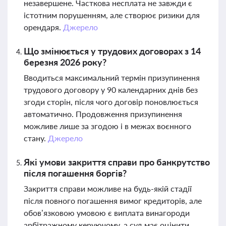
незавершене. Часткова несплата не завжди є
істотним порушенням, але створює ризики для
орендаря.
Джерело
Що змінюється у трудових договорах з 14
березня 2026 року?
Вводиться максимальний термін призупинення
трудового договору у 90 календарних днів без
згоди сторін, після чого договір поновлюється
автоматично. Продовження призупинення
можливе лише за згодою і в межах воєнного
стану.
Джерело
Які умови закриття справи про банкрутство
після погашення боргів?
Закриття справи можливе на будь-якій стадії
після повного погашення вимог кредиторів, але
обов’язковою умовою є виплата винагороди
арбітражному керуючому, а суд має оцінити