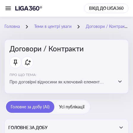
ВХІД ДО LIGA360
Головна
Теми в центрі уваги
Договори / Контракти
Договори / Контракти
ПРО ЩО ТЕМА:
Про договірні відносини як ключовий елемент
цивільного та комерційного права, що регулює
укладення договору, підписання договору, виконання
зобов’язань за договором та розірвання договору
Головне за добу (AI)
Усі публікації
ГОЛОВНЕ ЗА ДОБУ