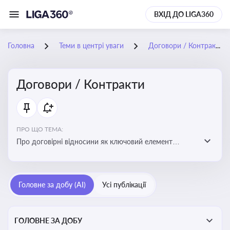
ВХІД ДО LIGA360
Головна
Теми в центрі уваги
Договори / Контракти
Договори / Контракти
ПРО ЩО ТЕМА:
Про договірні відносини як ключовий елемент
цивільного та комерційного права, що регулює
укладення договору, підписання договору, виконання
зобов’язань за договором та розірвання договору
Головне за добу (AI)
Усі публікації
ГОЛОВНЕ ЗА ДОБУ