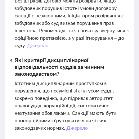
Без штрафів договір можна розірвати, якщо
забудовник порушив істотні умови договору,
санкції є незаконними, ініціатором розірвання є
забудовник або суд визнає порушення прав
інвестора. Рекомендується спочатку звернутися з
офіційною претензією, а у разі ігнорування – до
суду.
Джерело
Які критерії дисциплінарної
відповідальності суддів за чинним
законодавством?
Істотним дисциплінарним проступком є
порушення, що несумісні зі статусом судді,
зокрема поведінка, що підриває авторитет
правосуддя, корупційні дії, систематичне
нехтування обов'язками. Санкції мають бути
пропорційними і ґрунтуватися на чітких
законодавчих нормах.
Джерело