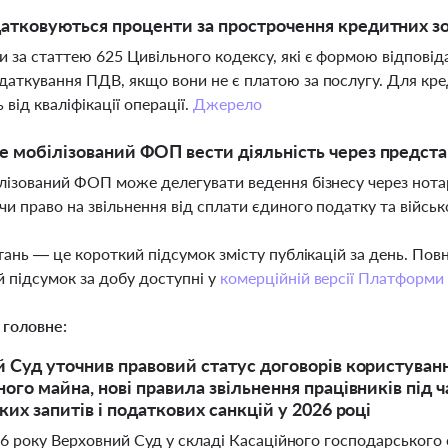
атковуються проценти за прострочення кредитних зо
 за статтею 625 Цивільного кодексу, які є формою відповід
даткування ПДВ, якщо вони не є платою за послугу. Для кре
 від кваліфікації операції.
Джерело
 мобілізований ФОП вести діяльність через предста
ілізований ФОП може делегувати ведення бізнесу через нота
чи право на звільнення від сплати єдиного податку та війсь
тань — це короткий підсумок змісту публікацій за день. По
 підсумок за добу доступні у
комерційній версії Платформи
 головне:
 Суд уточнив правовий статус договорів користуван
ого майна, нові правила звільнення працівників під ч
ких запитів і податкових санкцій у 2026 році
026 року Верховний Суд у складі Касаційного господарськог