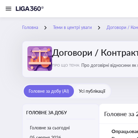
Головна
Теми в центрі уваги
Договори / Ко
Договори / Контрак
Про договірні відносини як
ПРО ЩО ТЕМА:
виконання зобов’язань за д
Головне за добу (AI)
Усі публікації
ГОЛОВНЕ ЗА ДОБУ
Головне за 
Головне за сьогодні
Опрацьова
05 серпня 2026