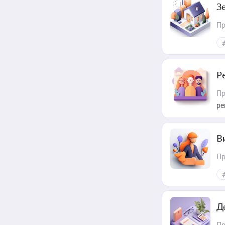
З
Пр
Р
Пр
ре
В
Пр
Д
Пр