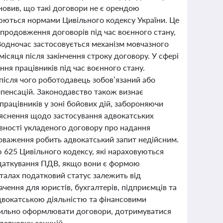
новив, що такі договори не є орендою
люються нормами Цивільного кодексу України. Це
продовження договорів під час воєнного стану,
 Водночас застосовується механізм мовчазного
ісяця після закінчення строку договору. У сфері
ня працівників під час воєнного стану.
після чого роботодавець зобов’язаний або
мпенсацій. Законодавство також визнає
рацівників у зоні бойових дій, забороняючи
з’яснення щодо застосування адвокатських
вності укладеного договору про надання
новаження робить адвокатський запит недійсним.
 625 Цивільного кодексу, які нараховуються
одаткування ПДВ, якщо вони є формою
металах податковий статус залежить від
ачення для юристів, бухгалтерів, підприємців та
адвокатською діяльністю та фінансовими
авильно оформлювати договори, дотримуватися
одаткових санкцій.