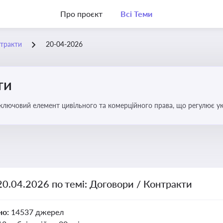
Про проєкт
Всі Теми
нтракти
20-04-2026
ти
 ключовий елемент цивільного та комерційного права, що регулює у
оговором та розірвання договору
20.04.2026 по темі: Договори / Контракти
но:
14537 джерел