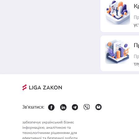
К
Пр
ус
П
Пр
тл
Зв'язатися:
забезпечує український бізнес
інформацією, аналітикою та
технологічними рішеннями для
ефективної та безпечної роботи.