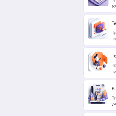
зо
T
Пр
пр
T
Пр
пр
К
Пр
ух