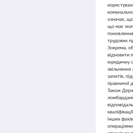
користуван
комунально
означає, щ
що має зна
поновлення 
трудових пр
Зокрема, о
відновити 
юридичну с
звільнення 
запитів, п
правничої 
Також Держ
ломбардами
відповідаль
кваліфікаці
інших фахі
операціями
строків та 