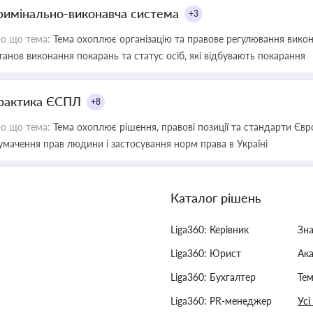
римінально-виконавча система
+3
о що тема:
Тема охоплює організацію та правове регулювання викона
танов виконання покарань та статус осіб, які відбувають покарання
рактика ЄСПЛ
+8
о що тема:
Тема охоплює рішення, правові позиції та стандарти Євр
умачення прав людини і застосування норм права в Україні
Каталог рішень
Liga360: Керівник
Зн
Liga360: Юрист
Ак
Liga360: Бухгалтер
Тем
Liga360: PR-менеджер
Усі