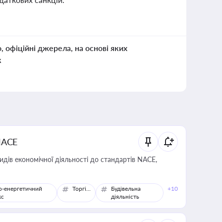
о, офіційні джерела, на основі яких
к
NACE
идів економічної діяльності до стандартів NACE,
о-енергетичний
Торгівля
Будівельна
+10
кс
діяльність