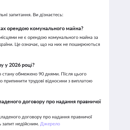
ьні запитання. Ви дізнаєтесь:
ках орендою комунального майна?
місцями не є орендою комунального майна за
раїни. Це означає, що на них не поширюються
ну у 2026 році?
о стану обмежено 90 днями. Після цього
бо припинити трудові відносини з виплатою
ладеного договору про надання правничої
укладеного договору про надання правничої
ь запит недійсним.
Джерело