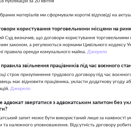
18 публікацій за 20 квітня
ібраних матеріалів ми сформували короткі відповіді на актуал
говори користування торговельними місцями на рин
й Суд визначив, що договори користування торговельними 
ним законом, а регулюються нормами Цивільного кодексу Ук
ні правила оренди комунального майна.
Джерело
і правила звільнення працівників під час воєнного ста
оці строк призупинення трудового договору під час воєнног
вець має відновити працівника, укласти додаткову угоду а
ацій.
Джерело
 адвокат звертатися з адвокатським запитом без ук
ги?
катський запит може бути використаний лише за наявності 
 та належного уповноваження. Відсутність договору робит