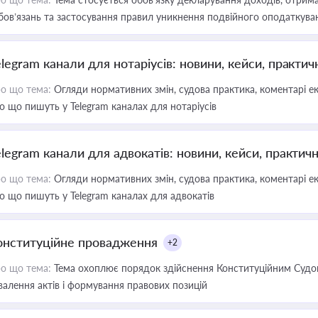
бов’язань та застосування правил уникнення подвійного оподаткува
elegram канали для нотаріусів: новини, кейси, практич
о що тема:
Огляди нормативних змін, судова практика, коментарі екс
о що пишуть у Telegram каналах для нотаріусів
elegram канали для адвокатів: новини, кейси, практич
о що тема:
Огляди нормативних змін, судова практика, коментарі екс
о що пишуть у Telegram каналах для адвокатів
онституційне провадження
+2
о що тема:
Тема охоплює порядок здійснення Конституційним Судом
валення актів і формування правових позицій