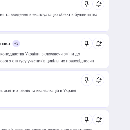
я та введення в експлуатацію об’єктів будівництва
итика
+3
конодавства України, включаючи зміни до
ового статусу учасників цивільних правовідносин
світніх рівнів та кваліфікацій в Україні
аних з іноземних джерел, визначення податкових