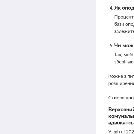
Як опод
Проценти
бази опо
залежить
Чи може
Так, моб
зберігаю
Кожне з пи
розширений
Стисло про
Верховний
комунальн
адвокатсь
У квітні 2