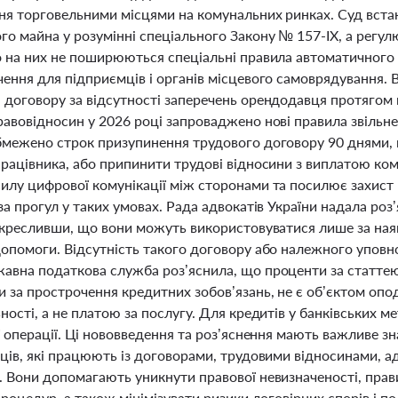
ня торговельними місцями на комунальних ринках. Суд вста
го майна у розумінні спеціального Закону № 157-IX, а регу
о на них не поширюються спеціальні правила автоматичного 
чення для підприємців і органів місцевого самоврядування.
договору за відсутності заперечень орендодавця протягом м
авовідносин у 2026 році запроваджено нові правила звільнен
бмежено строк призупинення трудового договору 90 днями, 
працівника, або припинити трудові відносини з виплатою ко
илу цифрової комунікації між сторонами та посилює захист п
за прогул у таких умовах. Рада адвокатів України надала ро
ідкресливши, що вони можуть використовуватися лише за ная
допомоги. Відсутність такого договору або належного упов
авна податкова служба роз’яснила, що проценти за статтею
 за прострочення кредитних зобов’язань, не є об’єктом оп
ності, а не платою за послугу. Для кредитів у банківських 
ї операції. Ці нововведення та роз’яснення мають важливе зн
вців, які працюють із договорами, трудовими відносинами, 
. Вони допомагають уникнути правової невизначеності, пр
процедур, а також мінімізувати ризики договірних спорів і п