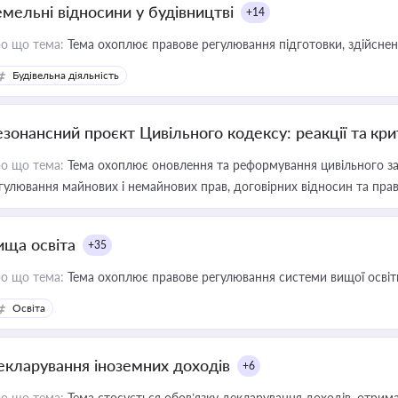
емельні відносини у будівництві
+14
о що тема:
Тема охоплює правове регулювання підготовки, здійсненн
Будівельна діяльність
езонансний проєкт Цивільного кодексу: реакції та кр
о що тема:
Тема охоплює оновлення та реформування цивільного за
гулювання майнових і немайнових прав, договірних відносин та прав
ища освіта
+35
о що тема:
Тема охоплює правове регулювання системи вищої освіти, о
Освіта
екларування іноземних доходів
+6
о що тема:
Тема стосується обов’язку декларування доходів, отрим