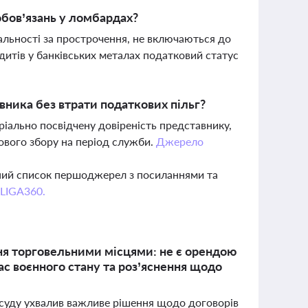
бов’язань у ломбардах?
альності за прострочення, не включаються до
дитів у банківських металах податковий статус
вника без втрати податкових пільг?
ріально посвідчену довіреність представнику,
кового збору на період служби.
Джерело
вний список першоджерел з посиланнями та
 LIGA360.
ня торговельними місцями: не є орендою
ас воєнного стану та роз’яснення щодо
о суду ухвалив важливе рішення щодо договорів