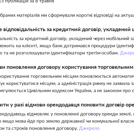
15 публікацій за 8 травня
ібраних матеріалів ми сформували короткі відповіді на актуал
е відповідальність за кредитний договір, укладений
альність за кредитний договір, укладений через мобільний 
лежить на клієнті, якщо банк дотримався процедури ідентифі
 та не розголошувати ідентифікатори третім особам.
Джер
ви поновлення договору користування торговельним
користування торговельним місцем поновлюється автоматичн
є користуватися місцем, а адміністрація ринку не заявила 
регулюється Цивільним кодексом України, а не законом про
ти у разі відмови орендодавця поновити договір ор
ндодавець відмовляє у поновленні договору оренди землі, 
 якщо мова йде про землю державної чи комунальної власн
и та строків поновлення договору.
Джерело