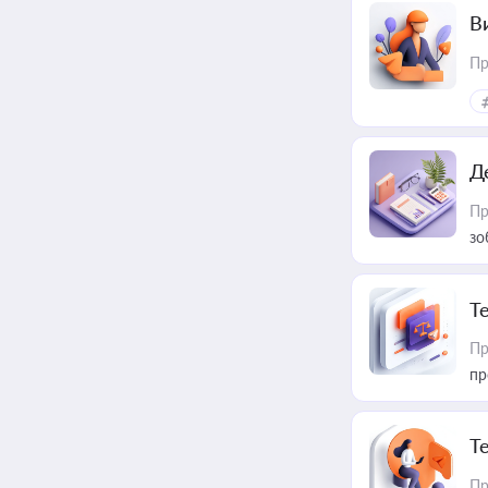
В
Пр
Д
Пр
зо
T
Пр
пр
T
Пр