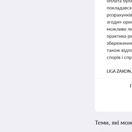
оплата була
покладався 
розрахунків
згоди» оре
можливе ли
практика р
збереження 
також відпо
спорів і сп
LIGA ZAKON
Теми, які мож