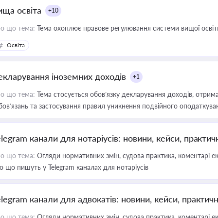
ища освіта
+10
о що тема:
Тема охоплює правове регулювання системи вищої освіти, о
Освіта
екларування іноземних доходів
+1
о що тема:
Тема стосується обов’язку декларування доходів, отрим
бов’язань та застосування правил уникнення подвійного оподаткува
elegram канали для нотаріусів: новини, кейси, практич
о що тема:
Огляди нормативних змін, судова практика, коментарі екс
о що пишуть у Telegram каналах для нотаріусів
elegram канали для адвокатів: новини, кейси, практич
о що тема:
Огляди нормативних змін, судова практика, коментарі екс