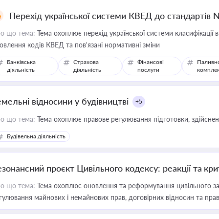
Перехід української системи КВЕД до стандартів 
о що тема:
Тема охоплює перехід української системи класифікації в
овлення кодів КВЕД та пов'язані нормативні зміни
Банківська
Страхова
Фінансові
Паливн
діяльність
діяльність
послуги
компле
емельні відносини у будівництві
+5
о що тема:
Тема охоплює правове регулювання підготовки, здійсненн
Будівельна діяльність
езонансний проєкт Цивільного кодексу: реакції та кр
о що тема:
Тема охоплює оновлення та реформування цивільного за
гулювання майнових і немайнових прав, договірних відносин та прав