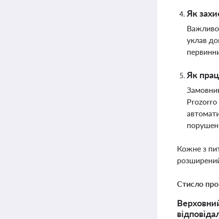
Як захи
Важливо 
уклав до
первинни
Як прац
Замовник
Prozorro
автомати
порушен
Кожне з пи
розширений
Стисло про
Верховний
відповіда