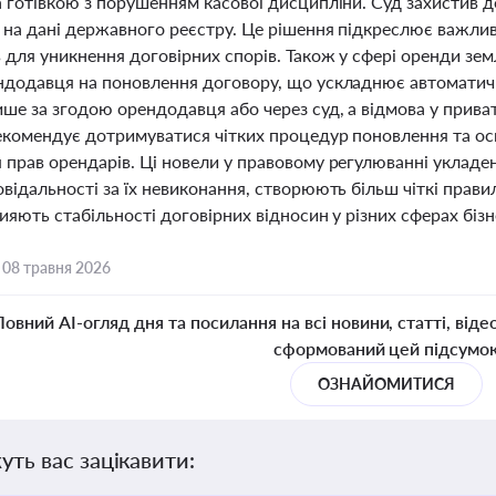
 готівкою з порушенням касової дисципліни. Суд захистив д
на дані державного реєстру. Це рішення підкреслює важливі
 для уникнення договірних спорів. Також у сфері оренди зе
ндодавця на поновлення договору, що ускладнює автомати
ше за згодою орендодавця або через суд, а відмова у приват
екомендує дотримуватися чітких процедур поновлення та о
прав орендарів. Ці новели у правовому регулюванні укладен
відальності за їх невиконання, створюють більш чіткі прав
рияють стабільності договірних відносин у різних сферах бізн
,
08 травня 2026
Повний AI-огляд дня та посилання на всі новини, статті, віде
сформований цей підсумо
ОЗНАЙОМИТИСЯ
уть вас зацікавити: