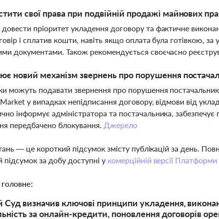
стити свої права при подвійній продажі майнових пра
довести пріоритет укладення договору та фактичне виконан
говір і сплатив кошти, навіть якщо оплата була готівкою, з
ми документами. Також рекомендується своєчасно реєструв
ює новий механізм звернень про порушення постачаль
и можуть подавати звернення про порушення постачальникі
 Market у випадках непідписання договору, відмови від укла
чно інформує адміністратора та постачальника, забезпечує п
ня передбачено блокування.
Джерело
тань — це короткий підсумок змісту публікацій за день. По
 підсумок за добу доступні у
комерційній версії Платформи
 головне:
 Суд визначив ключові принципи укладення, виконанн
льність за онлайн-кредити, поновлення договорів оре