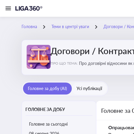
Головна
Теми в центрі уваги
Договори / Ко
Договори / Контрак
Про договірні відносини як
ПРО ЩО ТЕМА:
виконання зобов’язань за д
Головне за добу (AI)
Усі публікації
ГОЛОВНЕ ЗА ДОБУ
Головне за 
Головне за сьогодні
Опрацьова
08 серпня 2026