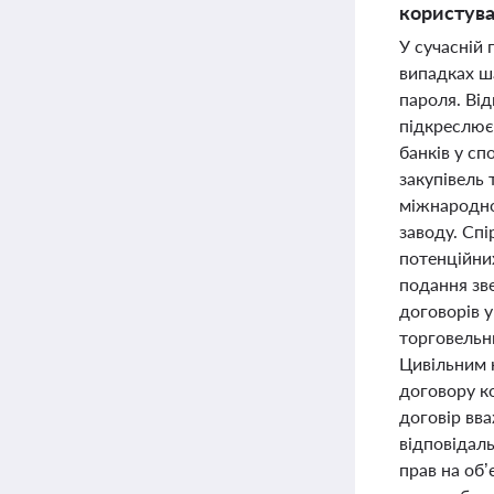
користув
У сучасній 
випадках ш
пароля. Від
підкреслює
банків у сп
закупівель
міжнародно
заводу. Спі
потенційни
подання зв
договорів 
торговельн
Цивільним к
договору к
договір вв
відповідаль
прав на об’