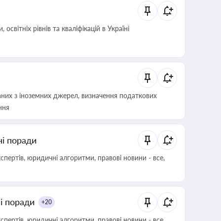
світніх рівнів та кваліфікацій в Україні
аних з іноземних джерел, визначення податкових
ння
ні поради
пертів, юридичні алгоритми, правові новини - все,
ні поради
+20
пертів, юридичні алгоритми, правові новини - все,