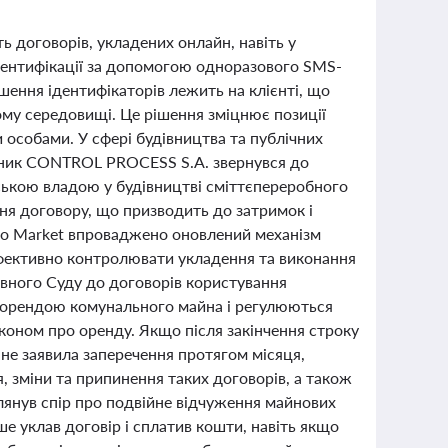
ь договорів, укладених онлайн, навіть у
дентифікації за допомогою одноразового SMS-
шення ідентифікаторів лежить на клієнті, що
му середовищі. Це рішення зміцнює позиції
и особами. У сфері будівництва та публічних
ядник CONTROL PROCESS S.A. звернувся до
ською владою у будівництві сміттєпереробного
ання договору, що призводить до затримок і
rro Market впроваджено оновлений механізм
фективно контролювати укладення та виконання
овного Суду до договорів користування
є орендою комунального майна і регулюються
аконом про оренду. Якщо після закінчення строку
не заявила заперечення протягом місяця,
 зміни та припинення таких договорів, а також
глянув спір про подвійне відчуження майнових
ше уклав договір і сплатив кошти, навіть якщо