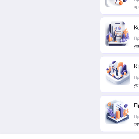
пр
К
Пр
ух
К
Пр
ус
П
Пр
тл