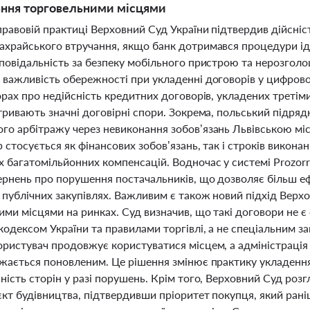
ання торговельними місцями
правовій практиці Верховний Суд України підтвердив дійсніст
ахрайського втручання, якщо банк дотримався процедури і
повідальність за безпеку мобільного пристрою та нерозголо
 важливість обережності при укладенні договорів у цифрово
орах про недійсність кредитних договорів, укладених третім
 тривають значні договірні спори. Зокрема, польський підр
го арбітражу через невиконання зобов’язань Львівською мі
р стосується як фінансових зобов’язань, так і строків викон
х багатомільйонних компенсацій. Водночас у системі Prozo
ернень про порушення постачальників, що дозволяє більш е
у публічних закупівлях. Важливим є також новий підхід Верх
ими місцями на ринках. Суд визначив, що такі договори не 
одексом України та правилами торгівлі, а не спеціальним з
ористувач продовжує користуватися місцем, а адміністрація 
ажається поновленим. Це рішення змінює практику укладення,
ність сторін у разі порушень. Крім того, Верховний Суд роз
єкт будівництва, підтвердивши пріоритет покупця, який рані