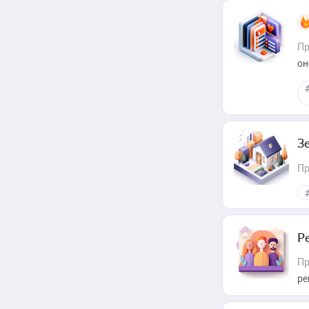
Пр
он
З
Пр
Р
Пр
ре