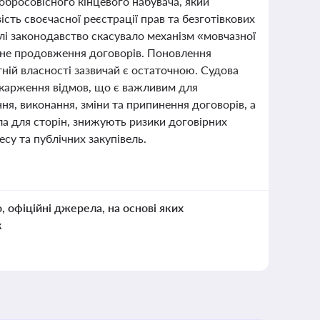
обросовісного кінцевого набувача, який
сть своєчасної реєстрації прав та безготівкових
млі законодавство скасувало механізм «мовчазної
чне продовження договорів. Поновлення
ній власності зазвичай є остаточною. Судова
скарження відмов, що є важливим для
ня, виконання, зміни та припинення договорів, а
ила для сторін, знижують ризики договірних
есу та публічних закупівель.
о, офіційні джерела, на основі яких
к