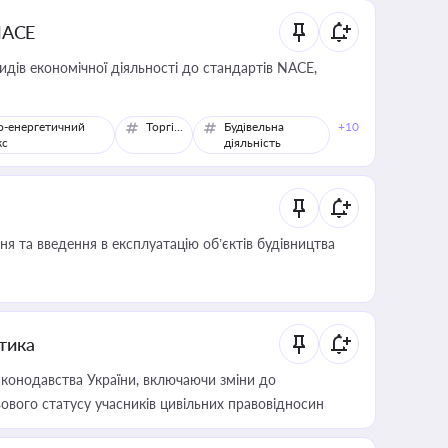
NACE
идів економічної діяльності до стандартів NACE,
о-енергетичний
Торгівля
Будівельна
+10
кс
діяльність
я та введення в експлуатацію об’єктів будівництва
итика
конодавства України, включаючи зміни до
ового статусу учасників цивільних правовідносин