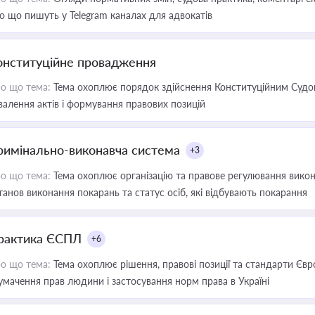
о що пишуть у Telegram каналах для адвокатів
онституційне провадження
о що тема:
Тема охоплює порядок здійснення Конституційним Судом
валення актів і формування правових позицій
римінально-виконавча система
+3
о що тема:
Тема охоплює організацію та правове регулювання викона
танов виконання покарань та статус осіб, які відбувають покарання
рактика ЄСПЛ
+6
о що тема:
Тема охоплює рішення, правові позиції та стандарти Євр
умачення прав людини і застосування норм права в Україні