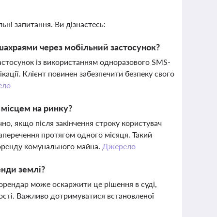
ьні запитання. Ви дізнаєтесь:
 шахраями через мобільний застосунок?
застосунок із використанням одноразового SMS-
кації. Клієнт повинен забезпечити безпеку свого
ело
 місцем на ринку?
о, якщо після закінчення строку користувач
заперечення протягом одного місяця. Такий
 оренду комунального майна.
Джерело
енди землі?
орендар може оскаржити це рішення в суді,
ості. Важливо дотримуватися встановленої