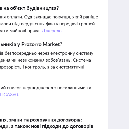
в на об'єкт будівництва?
ня оплати. Суд захищає покупця, який раніше
а умови підтвердження факту передачі грошей
ати майнові права.
Джерело
ників у Prozorro Market?
в безпосередньо через електронну систему
дення чи невиконання зобов’язань. Система
розорість і контроль, а за систематичні
вний список першоджерел з посиланнями та
 LIGA360.
я, зміни та розірвання договорів:
нди, а також нові підходи до договорів