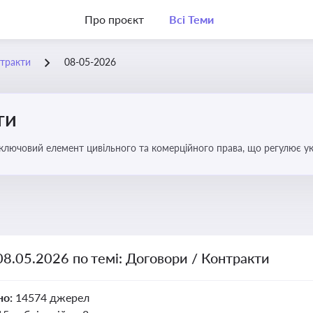
Про проєкт
Всі Теми
нтракти
08-05-2026
ти
 ключовий елемент цивільного та комерційного права, що регулює у
оговором та розірвання договору
08.05.2026 по темі: Договори / Контракти
но:
14574 джерел