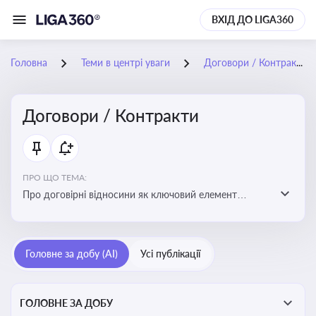
ВХІД ДО LIGA360
Головна
Теми в центрі уваги
Договори / Контракти
Договори / Контракти
ПРО ЩО ТЕМА:
Про договірні відносини як ключовий елемент
цивільного та комерційного права, що регулює
укладення договору, підписання договору, виконання
зобов’язань за договором та розірвання договору
Головне за добу (AI)
Усі публікації
ГОЛОВНЕ ЗА ДОБУ