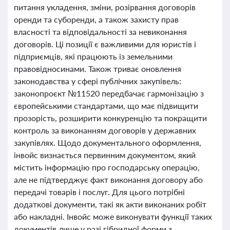
питання укладення, зміни, розірвання договорів
оренди та суборенди, а також захисту прав
власності та відповідальності за невиконання
договорів. Ці позиції є важливими для юристів і
підприємців, які працюють із земельними
правовідносинами. Також триває оновлення
законодавства у сфері публічних закупівель:
законопроєкт №11520 передбачає гармонізацію з
європейськими стандартами, що має підвищити
прозорість, розширити конкуренцію та покращити
контроль за виконанням договорів у державних
закупівлях. Щодо документального оформлення,
інвойс визнається первинним документом, який
містить інформацію про господарську операцію,
але не підтверджує факт виконання договору або
передачі товарів і послуг. Для цього потрібні
додаткові документи, такі як акти виконаних робіт
або накладні. Інвойс може виконувати функції таких
документів лише у разі гібридної форми з