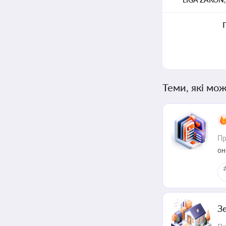
Теми, які мож
Пр
он
З