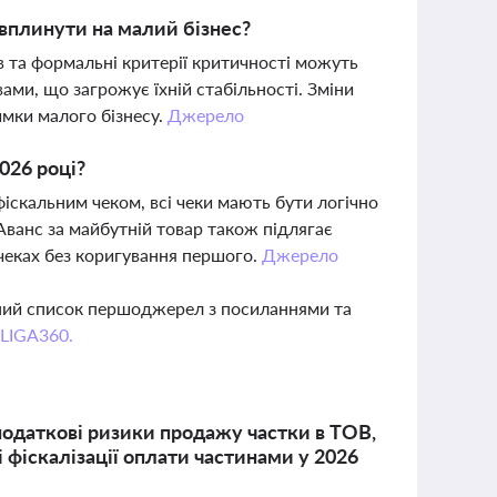
 вплинути на малий бізнес?
 та формальні критерії критичності можуть
и, що загрожує їхній стабільності. Зміни
имки малого бізнесу.
Джерело
026 році?
скальним чеком, всі чеки мають бути логічно
Аванс за майбутній товар також підлягає
х чеках без коригування першого.
Джерело
вний список першоджерел з посиланнями та
 LIGA360.
 податкові ризики продажу частки в ТОВ,
 фіскалізації оплати частинами у 2026