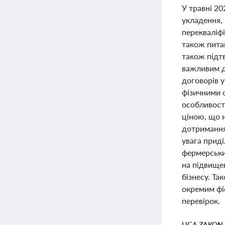
У травні 2
укладення, 
перекваліфі
також пита
також підтв
важливим д
договорів 
фізичними 
особливост
ціною, що н
дотримання
увага прид
фермерськи
на підвище
бізнесу. Та
окремим фі
перевірок.
LIGA ZAKON