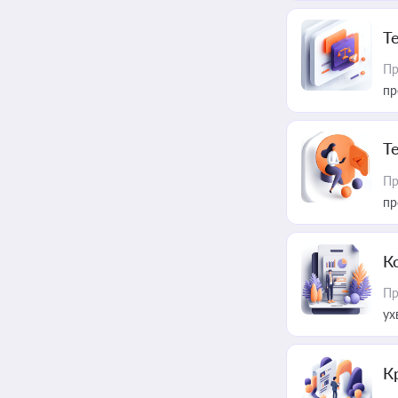
T
Пр
пр
T
Пр
пр
К
Пр
ух
К