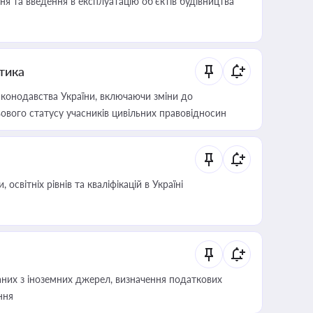
я та введення в експлуатацію об’єктів будівництва
итика
конодавства України, включаючи зміни до
ового статусу учасників цивільних правовідносин
світніх рівнів та кваліфікацій в Україні
аних з іноземних джерел, визначення податкових
ння