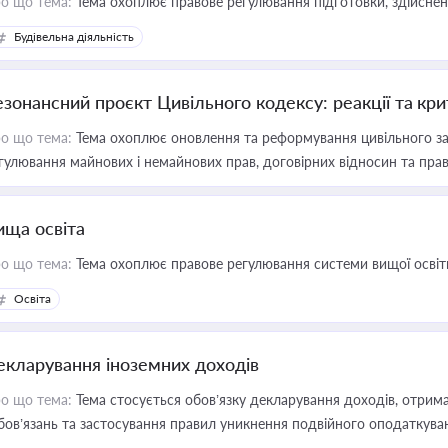
о що тема:
Тема охоплює правове регулювання підготовки, здійсненн
Будівельна діяльність
езонансний проєкт Цивільного кодексу: реакції та кр
о що тема:
Тема охоплює оновлення та реформування цивільного за
гулювання майнових і немайнових прав, договірних відносин та прав
ища освіта
о що тема:
Тема охоплює правове регулювання системи вищої освіти, о
Освіта
екларування іноземних доходів
о що тема:
Тема стосується обов’язку декларування доходів, отрим
бов’язань та застосування правил уникнення подвійного оподаткува