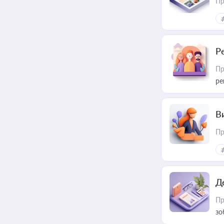
Пр
Р
Пр
ре
В
Пр
Д
Пр
зо