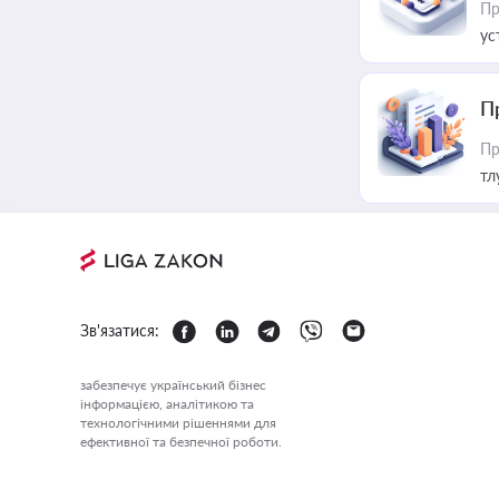
Пр
ус
П
Пр
тл
Зв'язатися:
забезпечує український бізнес
інформацією, аналітикою та
технологічними рішеннями для
ефективної та безпечної роботи.