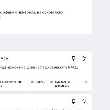
о, офіційні джерела, на основі яких
к
NACE
идів економічної діяльності до стандартів NACE,
о-енергетичний
Торгівля
Будівельна
+10
кс
діяльність