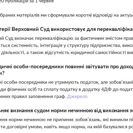
20 публікацій за 1 червня
ібраних матеріалів ми сформували короткі відповіді на актуал
терії Верховний Суд використовує для перекваліфікац
й Суд визначає перекваліфікацію за фактичним змістом пра
ться системність, інтеграція у структуру підприємства, викон
 діяльності, а також відсутність юридичної самостійності в
ичні особи-посередники повинні звітувати про дох
и?
 особи-посередники не утримують податок, але зобов’язані
ди фізичних осіб та сплату податку в додатку 4ДФ до под
ених правил заповнення граф.
Джерело
ьняє визнання судом норми нечинною від виконання з
ання норми нечинною не припиняє зобов’язань, які виникли пі
ти договірні умови, навіть якщо норма, на якій базувалися 