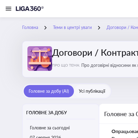
Головна
Теми в центрі уваги
Договори / Ко
Договори / Контрак
Про договірні відносини як
ПРО ЩО ТЕМА:
виконання зобов’язань за д
Головне за добу (AI)
Усі публікації
ГОЛОВНЕ ЗА ДОБУ
Головне за 
Головне за сьогодні
Опрацьова
07 серпня 2026