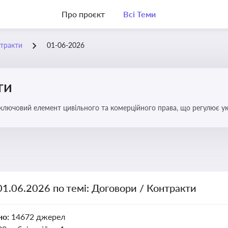
Про проєкт
Всі Теми
нтракти
01-06-2026
ти
 ключовий елемент цивільного та комерційного права, що регулює у
оговором та розірвання договору
01.06.2026 по темі: Договори / Контракти
но:
14672 джерел