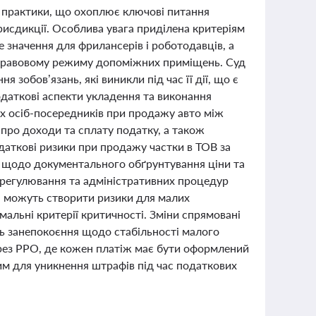
ї практики, що охоплює ключові питання
рисдикції. Особлива увага приділена критеріям
е значення для фрилансерів і роботодавців, а
і правовому режиму допоміжних приміщень. Суд
зобов’язань, які виникли під час її дії, що є
одаткові аспекти укладення та виконання
х осіб-посередників при продажу авто між
про доходи та сплату податку, а також
даткові ризики при продажу частки в ТОВ за
ми щодо документального обґрунтування ціни та
 регулювання та адміністративних процедур
і можуть створити ризики для малих
альні критерії критичності. Зміни спрямовані
ть занепокоєння щодо стабільності малого
через РРО, де кожен платіж має бути оформлений
им для уникнення штрафів під час податкових