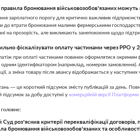
і правила бронювання військовозобов’язаних можуть
ня зарплатного порогу для критично важливих підприємств
и до втрати бронювання малими фермерськими господарствам
ні на прозорість, але викликають занепокоєння щодо підтр
ильно фіскалізувати оплату частинами через РРО у 2
атіж при оплаті частинами повинен оформлятися окремим фі
і одним ідентифікатором (наприклад, номером замовлення). 
ації, а зміна товару після авансу відображається у наступни
тань — це короткий підсумок змісту публікацій за день. По
 підсумок за добу доступні у
комерційній версії Платформи
 головне:
 Суд роз’яснив критерії перекваліфікації договорів,
ила бронювання військовозобов’язаних та особливості