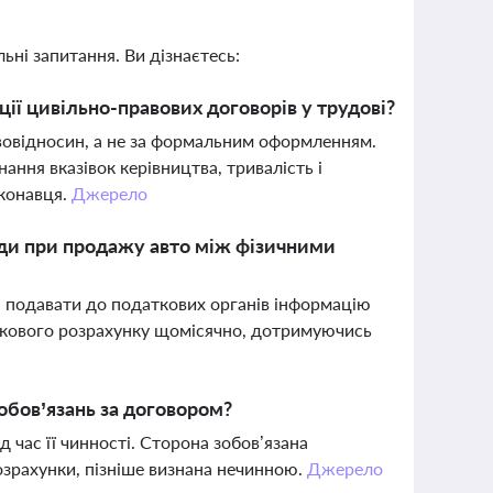
ьні запитання. Ви дізнаєтесь:
ії цивільно-правових договорів у трудові?
вовідносин, а не за формальним оформленням.
ання вказівок керівництва, тривалість і
иконавця.
Джерело
оди при продажу авто між фізичними
 подавати до податкових органів інформацію
аткового розрахунку щомісячно, дотримуючись
обов’язань за договором?
д час її чинності. Сторона зобов’язана
розрахунки, пізніше визнана нечинною.
Джерело