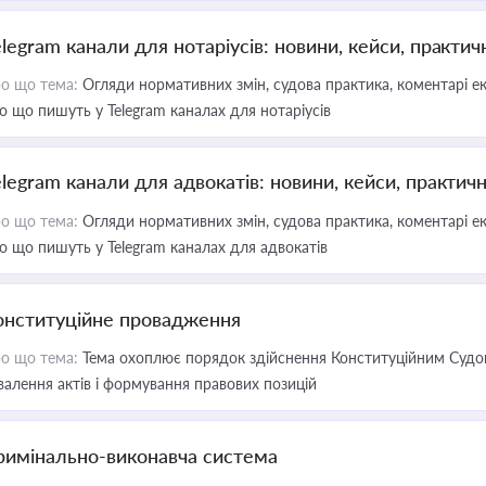
elegram канали для нотаріусів: новини, кейси, практич
о що тема:
Огляди нормативних змін, судова практика, коментарі екс
о що пишуть у Telegram каналах для нотаріусів
elegram канали для адвокатів: новини, кейси, практич
о що тема:
Огляди нормативних змін, судова практика, коментарі екс
о що пишуть у Telegram каналах для адвокатів
онституційне провадження
о що тема:
Тема охоплює порядок здійснення Конституційним Судом
валення актів і формування правових позицій
римінально-виконавча система