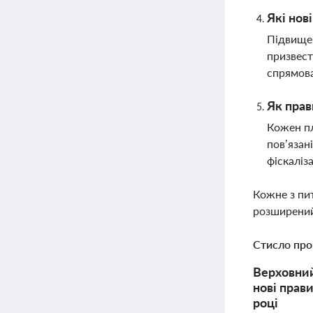
Які нов
Підвищен
призвест
спрямова
Як прав
Кожен пл
пов’язан
фіскаліз
Кожне з пи
розширений
Стисло про
Верховний
нові прав
році