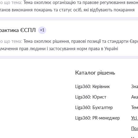
о що тема:
Тема охоплює організацію та правове регулювання викона
танов виконання покарань та статус осіб, які відбувають покарання
рактика ЄСПЛ
+1
о що тема:
Тема охоплює рішення, правові позиції та стандарти Євр
умачення прав людини і застосування норм права в Україні
Каталог рішень
Liga360: Керівник
Зн
Liga360: Юрист
Ак
Liga360: Бухгалтер
Тем
Liga360: PR-менеджер
Усі
Пол