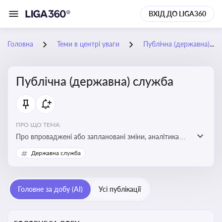
ВХІД ДО LIGA360
Головна
Теми в центрі уваги
Публічна (державна) служба
Публічна (державна) служба
ПРО ЩО ТЕМА:
Про впроваджені або заплановані зміни, аналітика
судової практики щодо держслужби, оцінка ризиків
Державна служба
для посадовців, вплив новацій на організаційну
структуру, трудові відносини в органах влади,
дотримання етичних стандартів
Головне за добу (AI)
Усі публікації